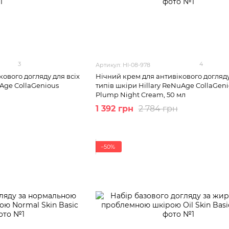
3
4
Артикул: HI-08-978
ового догляду для всіх
Нічний крем для антивікового догляду
uAge CollaGenious
типів шкіри Hillary ReNuAge CollaGen
Plump Night Cream, 50 мл
1 392 грн
2 784 грн
−50%