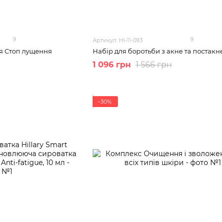
9
9
Артикул: HI-11-093
я Стоп лущення
Набір для боротьби з акне та постакн
1 096 грн
1 566 грн
−30%