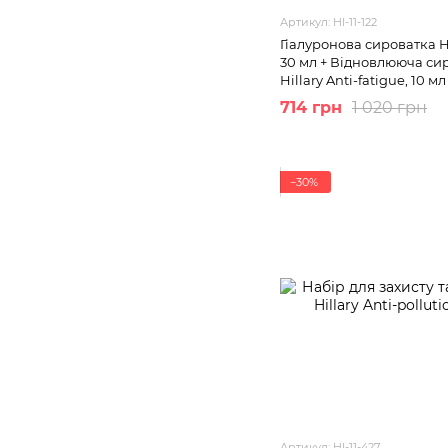
Артикул: HI-11-122
Гіалуронова сироватка Hi
30 мл + Відновлююча си
Hillary Anti-fatigue, 10 мл
714 грн
1 020 грн
−30%
Артикул: HI-11-427