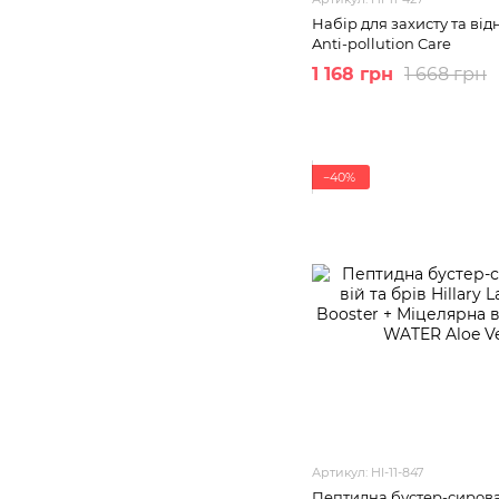
Набір для захисту та від
Anti-pollution Care
1 168 грн
1 668 грн
−40%
Артикул: HI-11-847
Пептидна бустер-сироват