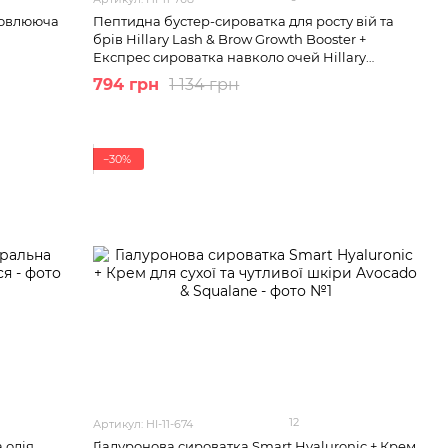
дновлююча
Пептидна бустер-сироватка для росту вій та
брів Hillary Lash & Brow Growth Booster +
Експрес сироватка навколо очей Hillary
Express Eye Serum
794 грн
1 134 грн
−30%
12
Артикул: HI-11-674
 олія
Гіалуронова сироватка Smart Hyaluronic + Крем