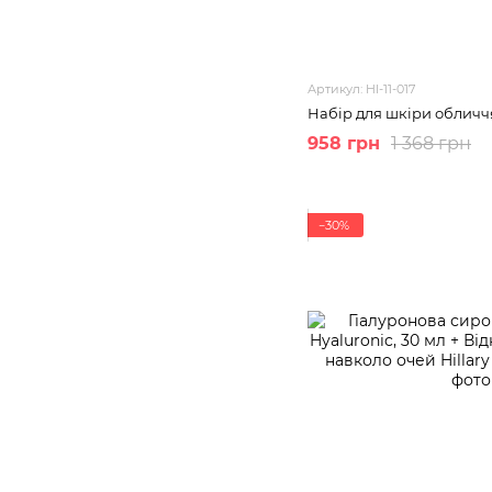
Артикул: HI-11-017
Набір для шкіри обличч
958 грн
1 368 грн
−30%