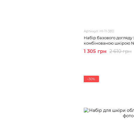
Артикул: HI-11-380
Набір базового догляду
комбінованою шкірою No
1 305 грн
2 610 грн
−30%