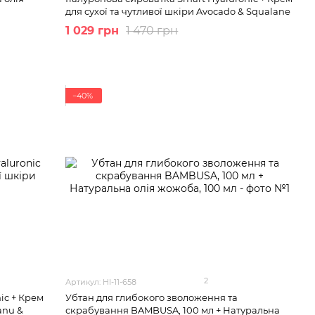
для сухої та чутливої шкіри Avocado & Squalane
1 029 грн
1 470 грн
−40%
2
Артикул: HI-11-658
ic + Крем
Убтан для глибокого зволоження та
anu &
скрабування BAMBUSA, 100 мл + Натуральна