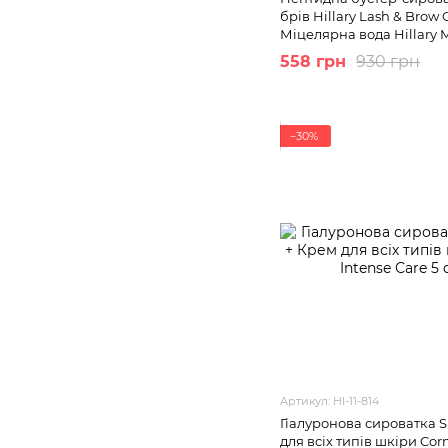
брів Hillary Lash & Brow 
Міцелярна вода Hillary
Vera
558 грн
930 грн
−30%
Артикул: HI-11-814
Гіалуронова сироватка S
для всіх типів шкіри Cor