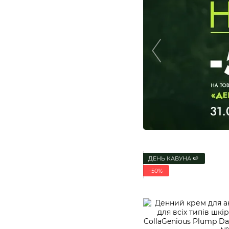
ДЕНЬ КАВУНА 🍉
−50%