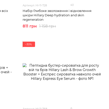
40
Артикул: HI-11-728
 всіх
Набір Глибоке зволоження і відновлення
шкіри Hillary Deep hydration and skin
regeneration
811 грн
1 158 грн
−30%
6
Артикул: HI-11-768