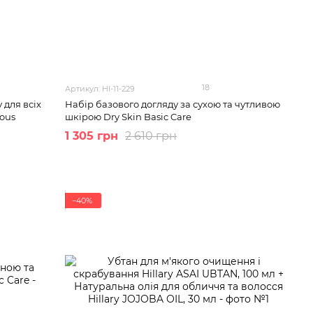
18
Артикул: HI-11-229
 для всіх
Набір базового догляду за сухою та чутливою
ious
шкірою Dry Skin Basic Care
1 305 грн
2 610 грн
−40%