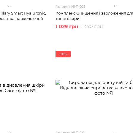
73
17
Артикул: HI-11-075
llary Smart Hyaluronic,
Комплекс Очищення і зволоження для
роватка навколо очей
типів шкіри
1 029 грн
1 470 грн
−30%
12
15
Артикул: HI-11-910