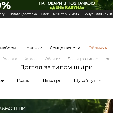
ary
Оплата і доставка
Блог
Акції та знижки ♥️
Бонуси для клієнт
н та повернення
Публічна оферта
Еко сертифікати і сертифікація
 Додаток HiLLARY
 набори
Новинки
Сонцезахист☀️
Обличчя
Головна
Каталог
Обличчя
Догляд за типом шкіри
Догляд за типом шкіри
ри
Розділ
Ціна, грн
Шукай тут!