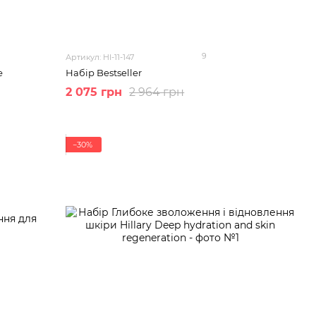
9
Артикул: HI-11-147
е
Набір Bestseller
2 075 грн
2 964 грн
−30%