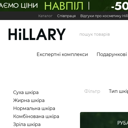
Перейти до основного контенту
Каталог
Співпраця
Відгуки про косметику Hill
Карʼєра в Hillary
Контактна інформація
Обмі
Міжнародні партнери
Сервіс для бізнесу

Експертні комплекси
Подарункові
Фільтр
Тип шкі
Суха шкіра
Жирна шкіра
Нормальна шкіра
Комбінована шкіра
Зріла шкіра