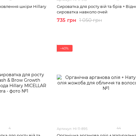
новлення шкіри Hillary
Сироватка для росту вій та брів + Ві
сироватка навколо очей
735 грн
1 050 грн
−40%
4
44
Артикул: HI-11-895
ка для росту вій та
Органічна арганова олія + Натуральна