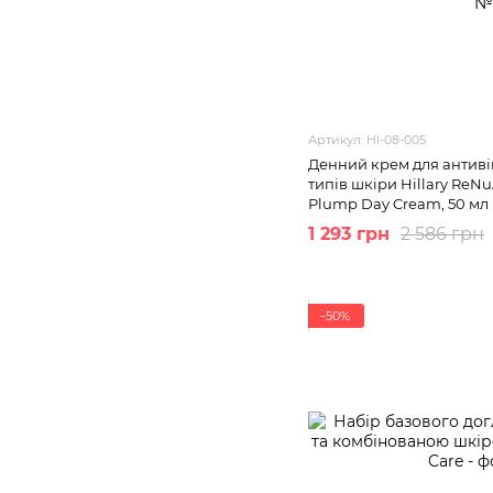
Артикул: HI-08-005
Денний крем для антивік
типів шкіри Hillary ReN
Plump Day Cream, 50 мл
1 293 грн
2 586 грн
−50%