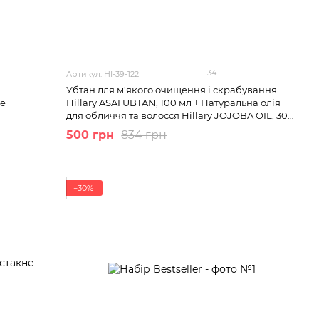
34
Артикул: HI-39-122
Убтан для м'якого очищення і скрабування
re
Hillary ASAI UBTAN, 100 мл + Натуральна олія
для обличчя та волосся Hillary JOJOBA OIL, 30
мл
500 грн
834 грн
−30%