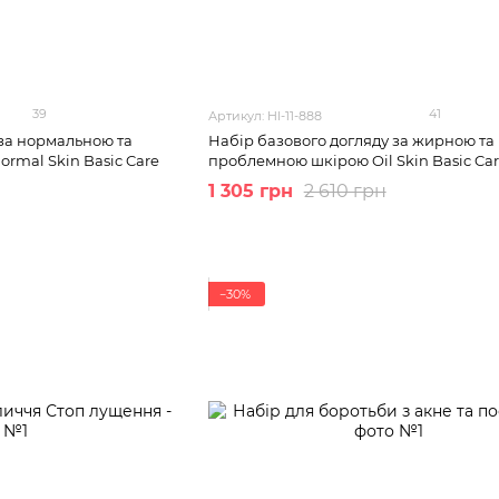
39
41
Артикул: HI-11-888
 за нормальною та
Набір базового догляду за жирною та
rmal Skin Basic Care
проблемною шкірою Oil Skin Basic Ca
1 305 грн
2 610 грн
−30%