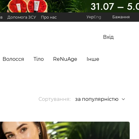
Укр
Eng
Бажання
ів
Допомога ЗСУ
Про нас
Реферальна програма Hillary
Вхід
Волосся
Тіло
ReNuAge
Інше
Сортування:
за популярністю