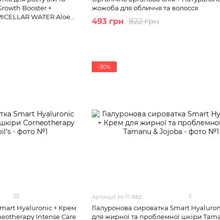
Growth Booster +
жожоба для обличчя та волосся
 MICELLAR WATER Aloe
493 грн
822 грн
−30%
25
5
Артикул: HI-11-982
mart Hyaluronic + Крем
Гіалуронова сироватка Smart Hyaluron
neotherapy Intense Сare
для жирної та проблемної шкіри Tam