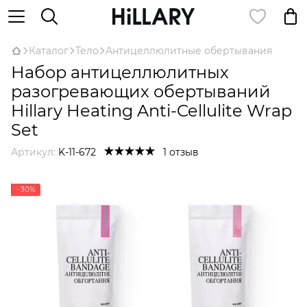
Каталог
Тело
Антицеллюлитные обертывания
Набор антицеллюлитных
разогревающих обертываний
Hillary Heating Anti-Cellulite Wrap
Set
Артикул:
K-11-672
1 отзыв
−30%