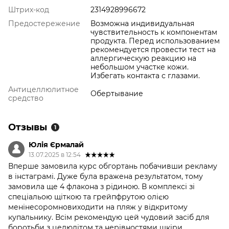
Штрих-код
2314928996672
Предостережение
Возможна индивидуальная
чувствительность к компонентам
продукта. Перед использованием
рекомендуется провести тест на
аллергическую реакцию на
небольшом участке кожи.
Избегать контакта с глазами.
Антицеллюлитное
Обертывание
средство
Отзывы
1
Юлія Єрмалай
13.07.2025 в 12:54
Вперше замовила курс обгортань побачивши рекламу
в інстаграмі. Дуже була вражена результатом, тому
замовила ще 4 флакона з рідиною. В комплексі зі
спеціальою щіткою та грейпфрутою олією
менінесоромновиходити на пляж у відкритому
купальнику. Всім рекомендую цей чудовий засіб для
боротьби з целюлітом та нерівностями шкіри.