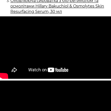
Оновлююча сироватка з біо-ретинолом та
осмолітами Hillary Bakuchiol & Osmolytes Skin
Resurfacing Serum, 30 мл