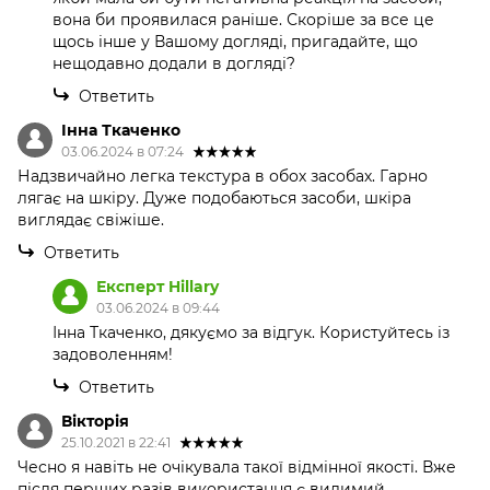
вона би проявилася раніше. Скоріше за все це
щось інше у Вашому догляді, пригадайте, що
нещодавно додали в догляді?
Ответить
Інна Ткаченко
03.06.2024 в 07:24
Надзвичайно легка текстура в обох засобах. Гарно
лягає на шкіру. Дуже подобаються засоби, шкіра
виглядає свіжіше.
Ответить
Експерт Hillary
03.06.2024 в 09:44
Інна Ткаченко, дякуємо за відгук. Користуйтесь із
задоволенням!
Ответить
Вікторія
25.10.2021 в 22:41
Чесно я навіть не очікувала такої відмінної якості. Вже
після перших разів використання є видимий