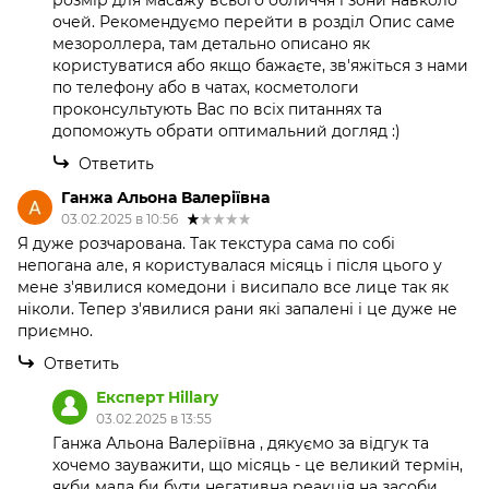
розмір для масажу всього обличчя і зони навколо
очей. Рекомендуємо перейти в розділ Опис саме
мезороллера, там детально описано як
користуватися або якщо бажаєте, зв'яжіться з нами
по телефону або в чатах, косметологи
проконсультують Вас по всіх питаннях та
допоможуть обрати оптимальний догляд :)
Ответить
Ганжа Альона Валеріївна
03.02.2025 в 10:56
Я дуже розчарована. Так текстура сама по собі
непогана але, я користувалася місяць і після цього у
мене з'явилися комедони і висипало все лице так як
ніколи. Тепер з'явилися рани які запалені і це дуже не
приємно.
Ответить
Експерт Hillary
03.02.2025 в 13:55
Ганжа Альона Валеріївна , дякуємо за відгук та
хочемо зауважити, що місяць - це великий термін,
якби мала би бути негативна реакція на засоби,