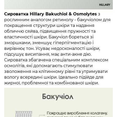
Сироватка Hillary Bakuchiol & Osmolytes
з
рослинним аналогом ретинолу - бакучіолом для
покращення структури шкіри та надання
обличчю сяйва, підвищення пружності та
еластичності шкіри. Бакучіол бореться зі
зморшками, зменшує гіперпігментацію і
вирівнює тон. Усуває недосконалості шкіри,
підсушує висипання, має анти-акне дію.
Cироватка збагачена спеціальним комплексом
осмолітів, які допомагають стимулювати
зволоження на клітинному рівні та утримувати
вологу всередині шкіри. Ідеально підійде для
жирної, проблемної та комбінованої шкіри.