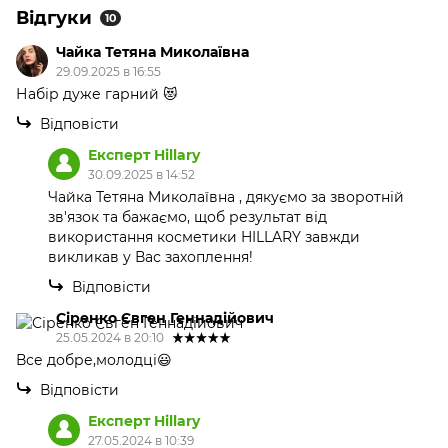
Відгуки
10
Чайка Тетяна Миколаївна
29.09.2025 в 16:55
Набір дуже гарний 😻
Відповісти
Експерт Hillary
30.09.2025 в 14:52
Чайка Тетяна Миколаївна , дякуємо за зворотній
зв'язок та бажаємо, щоб результат від
використання косметики HILLARY завжди
викликав у Вас захоплення!
Відповісти
Сіренко Євген Геннадійович
25.05.2024 в 20:10
Все добре,молодці😃
Відповісти
Експерт Hillary
27.05.2024 в 10:39