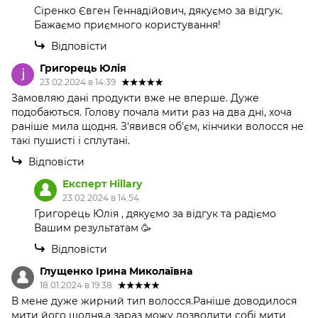
Сіренко Євген Геннадійович, дякуємо за відгук.
Бажаємо приємного користування!
Відповісти
Григорець Юлія
23.02.2024 в 14:39
Замовляю дані продукти вже не вперше. Дуже
подобаються. Голову почала мити раз на два дні, хоча
раніше мила щодня. З'явився об'єм, кінчики волосся не
такі пушисті і сплутані.
Відповісти
Експерт Hillary
23.02.2024 в 14:54
Григорець Юлія , дякуємо за відгук та радіємо
Вашим результатам 🥳
Відповісти
Глущенко Ірина Миколаївна
18.01.2024 в 19:38
В мене дуже жирний тип волосся.Раніше доводилося
мити його щодня,а зараз можу дозволити собі мити