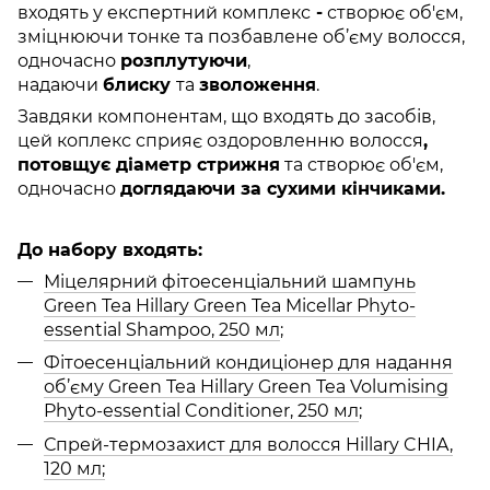
входять у експертний комплекс
-
створює об'єм,
зміцнюючи тонке та позбавлене об’єму волосся,
одночасно
розплутуючи
,
надаючи
блиску
та
зволоження
.
Завдяки компонентам, що входять до засобів,
цей коплекс сприяє оздоровленню волосся
,
потовщує діаметр стрижня
та створює об'єм,
одночасно
доглядаючи за сухими кінчиками.
До набору входять:
Міцелярний фітоесенціальний шампунь
Green Tea Hillary Green Tea Micellar Phyto-
essential Shampoo, 250 мл
;
Фітоесенціальний кондиціонер для надання
об’єму Green Tea Hillary Green Tea Volumising
Phyto-essential Conditioner, 250 мл
;
Спрей-термозахист для волосся Hillary CHIA,
120 мл;