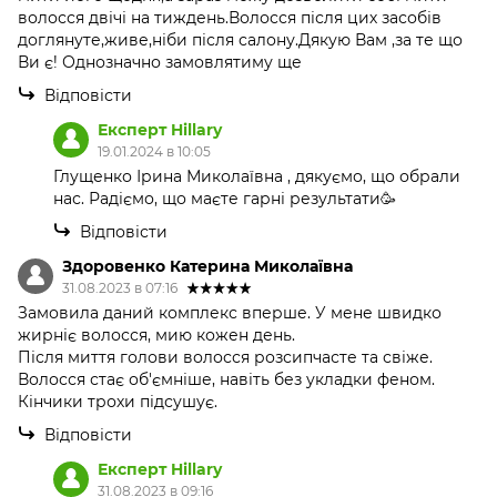
волосся двічі на тиждень.Волосся після цих засобів
доглянуте,живе,ніби після салону.Дякую Вам ,за те що
Ви є! Однозначно замовлятиму ще
Відповісти
Експерт Hillary
19.01.2024 в 10:05
Глущенко Ірина Миколаївна , дякуємо, що обрали
нас. Радіємо, що маєте гарні результати🥳
Відповісти
Здоровенко Катерина Миколаївна
31.08.2023 в 07:16
Замовила даний комплекс вперше. У мене швидко
жирніє волосся, мию кожен день.
Після миття голови волосся розсипчасте та свіже.
Волосся стає об'ємніше, навіть без укладки феном.
Кінчики трохи підсушує.
Відповісти
Експерт Hillary
31.08.2023 в 09:16