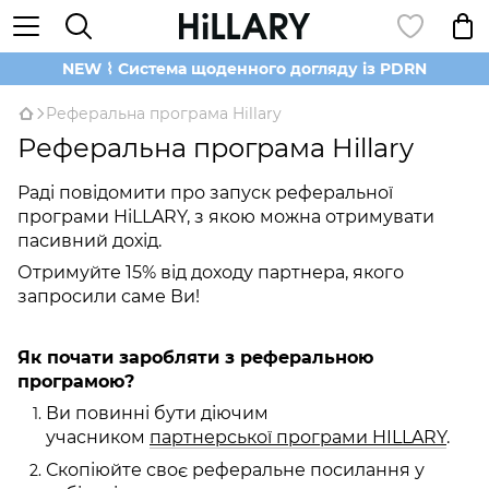
NEW ⌇ Система щоденного догляду із PDRN
Реферальна програма Hillary
Реферальна програма Hillary
Раді повідомити про запуск реферальної
програми HіLLARY, з якою можна отримувати
пасивний дохід.
Отримуйте 15% від доходу партнера, якого
запросили саме Ви!
Як почати заробляти з реферальною
програмою?
Ви повинні бути діючим
учасником
партнерської програми HILLARY
.
Скопіюйте своє реферальне посилання у