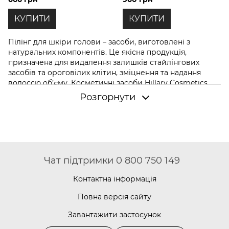
Foam, 150 мл
КУПИТИ
КУПИТИ
Пілінг для шкіри голови – засоби, виготовлені з
натуральних компонентів. Це якісна продукція,
призначена для видалення залишків стайлінгових
засобів та ороговілих клітин, зміцнення та надання
волоссю об’єму. Косметичні засоби Hillary Cosmetics
відрізняються високою ефективністю та чудово
Розгорнути
виконують свої функції. Це ідеальне рішення для
підтримки краси волосся!
Пілінг для шкіри голови
: в чому користь?
В магазині Ви можете купити засоби, розроблені для
догляду за шкірою голови. Це дієві продукти, в яких
Чат підтримки 0 800 750 149
містяться активні компоненти. Інгредієнти ретельно
підібрані, тому підсилюють дію один одного.
Контактна інформація
Ми пропонуємо трихологічний пілінг для шкіри голови,
Повна версія сайту
який приносить користь за наявності себорейного
дерматиту, забитих волосяних фолікулів, сильного
Завантажити застосунок
випадіння волосся. Enzyme Trichological Scalp Peel –