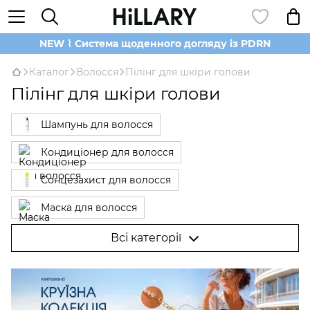
NEW ⌇ Система щоденного догляду із PDRN
Каталог
Волосся
Пілінг для шкіри голови
Пілінг для шкіри голови
Шампунь для волосся
Кондиціонер для волосся
Сонцезахист для волосся
Маска для волосся
Cироватки для волосся
Всі категорії
Олія для волосся
Гребні, термобрашинги