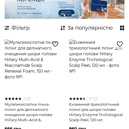
Спрей для волосся
Експертні комплекси для волосся
Пілінг для шкіри голови
Фільтр
За популярністю
Активний догляд із саліциловою кислотою
3
37
Мультикислотна пінка-
Ензимний трихологічний
пілінг для делікатного
пілінг для шкіри голови
очищення шкіри голови
Hillary Enzyme Trichological
Hillary Multi-Acid &
Scalp Peel, 120 мл
Niacinamide Scalp Renewal
666 грн
960 грн