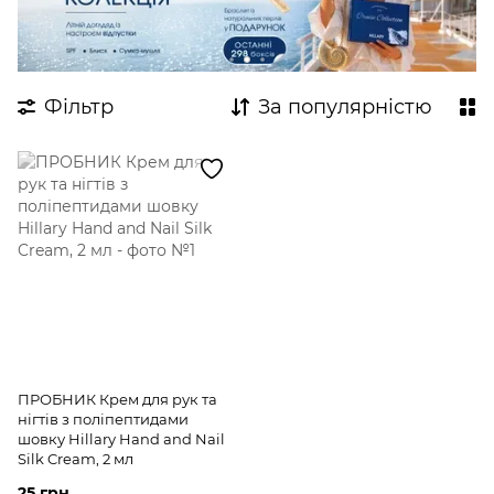
Антицелюлітні обгортання
Крем для рук
Догляд за стопами
Для вагітних
Експертні комплекси для тіла
Фільтр
За популярністю
Пробники для тіла
Засоби від висипань з саліциловою кислотою
ПРОБНИК Крем для рук та
нігтів з поліпептидами
шовку Hillary Hand and Nail
Silk Cream, 2 мл
25 грн