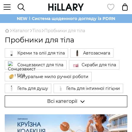
NEW ⌇ Система щоденного догляду із PDRN
Каталог
Тіло
Пробники для тіла
Пробники для тіла
Креми та олії для тіла
Автозасмага
Сонцезахист для тіла
Скраби для тіла
Натуральне мило ручної роботи
Гель для душу
Гель для інтимної гігієни
Засоби для епіляції Hillary Epilage
Всі категорії
Натуральний дезодорант
Антицелюлітні засоби