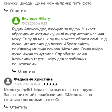
смужку. Шкода , що не можна прикріпити фото.
Ответить
Експерт Hillary
15.09.2020 в 11:23
Рудик Александра, дякуємо за відгук. У якості
абразивних частинок у милі використане насіння
маку. Силу дії на шкіру ви можете обрати самі - від
дуже інтенсивної до легкої. Абразивність
пом'якшує мильна основа. Можливо, Ваша шкіра
дуже ніжна та чутлива. Спробуйте менш
інтенсивно терти шкіру для запобігання
пошкоджень.
Ответить
Федьович Христина
29.08.2020 в 14:26
Мило супер😍 Шкіра після нього ніжна та пружна .
Запах приємний,ненав'язливий. 🤤Мило класно
піниться і легко змивається🙃
Ответить