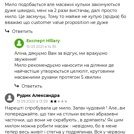
Мило подобається але масажні кульки закінчуються
дуже швидко, мені на 2 рази вистачає, далі просто
мило. Це засмучує. Тому то майже не купую (зрідка) бо
вважаю що customer value proposition не дуже
Ответить
Експерт Hillary
15.03.2021 в 14:35
Аліна, дякуємо Вам за відгук, ми врахуємо
звуження!
Мило рекомендуємо наносити на ділянки де
найчастіше утворюється целюліт, круговими
масажними рухами протягом 5 хвилин
Ответить
Рудик Александра
13.09.2020 в 13:59
Нарешті спробувала це мило. Запах чудовий ! Але...ви
попереджайте, що там на стільки великі абразивні
часточки, що вони не скрабують , в дряпають! Як цим
милом можна робити масаж - невідомо, бо в мене
тепер весь живіт і стегна у подряпинах. Вся у червону