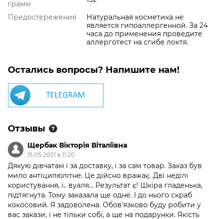
грамм
Предостережение
Натуральная косметика не
является гипоаллергенной. За 24
часа до применения проведите
аллерготест на сгибе локтя.
Остались вопросы? Напишите нам!
Отзывы
7
Щербак Вікторія Віталіївна
15.05.2021 в 11:20
Дякую дівчатам і за доставку, і за сам товар. Заказ був
мило антіцилюлітне. Це дійсно вражає. Дві неділі
користування, і.. вуаля... Результат є! Шкіра гладенька,
підтягнута. Тому заказала ще одне. І до нього скраб
кокосовий. Я задоволена. Обов'язково буду робити у
вас закази, і не тільки собі, а ще на подарунки. Якість