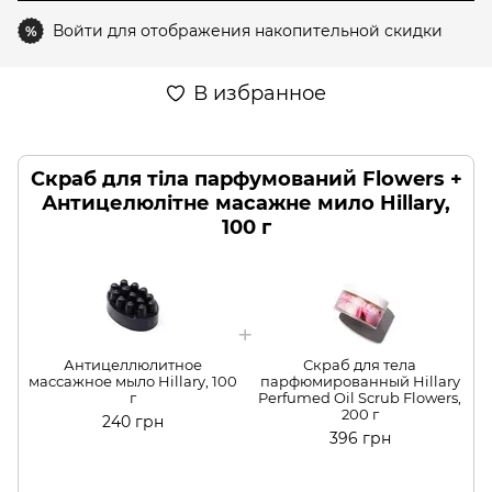
Войти
для отображения накопительной скидки
%
В избранное
Скраб для тіла парфумований Flowers +
Антицелюлітне масажне мило Hillary,
100 г
Антицеллюлитное
Скраб для тела
массажное мыло Hillary, 100
парфюмированный Hillary
г
Perfumed Oil Scrub Flowers,
200 г
240 грн
396 грн