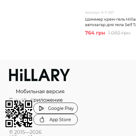
Артикул: K-11-527
Шиммер крем-гель Hillar
автозагар для тела Self 
764 грн
1 092 грн
Мобильная версия
Скачать приложение
Google Play
App Store
© 2015—2026