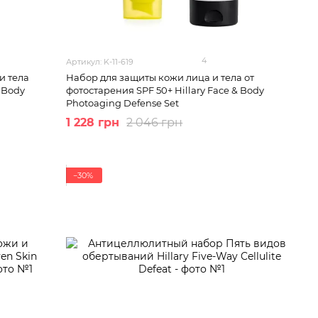
4
Артикул: K-11-619
и тела
Набор для защиты кожи лица и тела от
& Body
фотостарения SPF 50+ Hillary Face & Body
Photoaging Defense Set
1 228 грн
2 046 грн
−30%