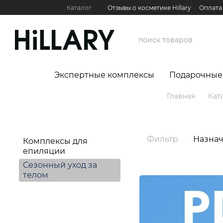
Перейти к основному контенту
Каталог
Отзывы о косметике Hillary
Оплата
Контактная информация
Обмен и возврат
Международные партнеры
Сервис для бизн
Экспертные комплексы
Подарочные
Главная
Кат
Фильтр
Назна
Комплексы для
епиляции
Сезонный уход за
телом