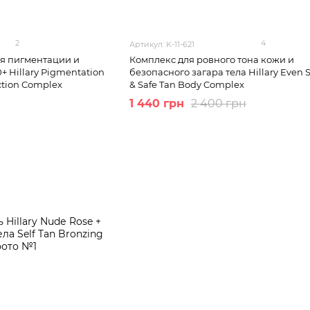
2
4
Артикул: K-11-621
ия пигментации и
Комплекс для ровного тона кожи и
+ Hillary Pigmentation
безопасного загара тела Hillary Even 
ction Complex
& Safe Tan Body Complex
1 440 грн
2 400 грн