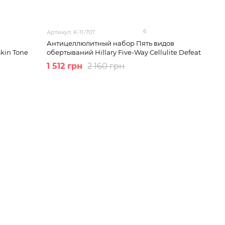
6
Артикул: K-11-707
Антицеллюлитный набор Пять видов
Skin Tone
обертываний Hillary Five-Way Cellulite Defeat
1 512 грн
2 160 грн