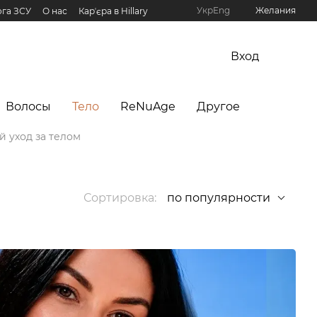
Укр
Eng
Желания
га ЗСУ
О нас
Карʼєра в Hillary
рограмма Hillary
Вход
Волосы
Тело
ReNuAge
Другое
 уход за телом
Сортировка:
по популярности