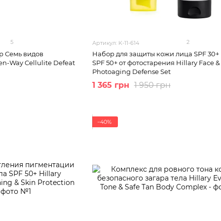
5
2
Артикул: K-11-614
 Семь видов
Набор для защиты кожи лица SPF 30+ 
n-Way Cellulite Defeat
SPF 50+ от фотостарения Hillary Face 
Photoaging Defense Set
1 365 грн
1 950 грн
−40%