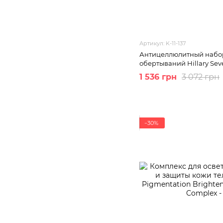
Артикул: K-11-137
Антицеллюлитный набор
обертываний Hillary Seve
1 536 грн
3 072 грн
−30%