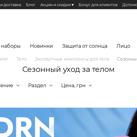
 и доставка
Блог
Акции и скидки ♥️
Бонус для клиентов
Допомо
Публичная оферта
Эко сертификаты и сертификация
Реферальная п
еса
 наборы
Новинки
Защита от солнца
Лицо
алог
Тело
Экспертные комплексы для тела
Сезонный
Сезонный уход за телом
чение
Раздел
Цена, грн