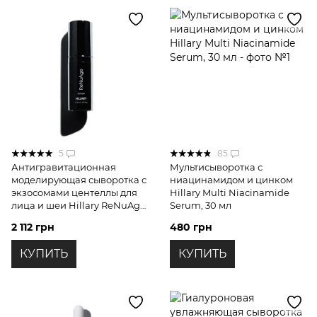
5
85
Антигравитационная
Мультисыворотка с
моделирующая сыворотка с
ниацинамидом и цинком
экзосомами центеллы для
Hillary Multi Niacinamide
лица и шеи Hillary ReNuAge
Serum, 30 мл
ContourLift Serum, 30 мл
2 112 грн
480 грн
КУПИТЬ
КУПИТЬ