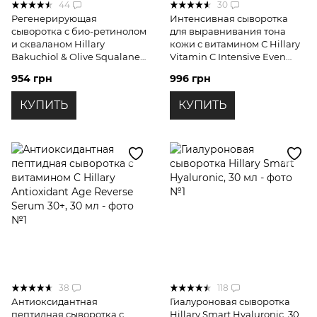
44
30
Регенерирующая
Интенсивная сыворотка
сыворотка с био-ретинолом
для выравнивания тона
и скваланом Hillary
кожи с витамином С Hillary
Bakuchiol & Olive Squalane
Vitamin C Intensive Even
Skin Renewal Serum 30 мл
Skin Tone Serum, 30 мл
954 грн
996 грн
КУПИТЬ
КУПИТЬ
38
118
Антиоксидантная
Гиалуроновая сыворотка
пептидная сыворотка с
Hillary Smart Hyaluronic, 30