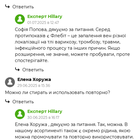
Ответить
Експерт Hillary
01.07.2025 в 12:47
Софія Попова, дякуємо за питання. Серед
протипоказів є Флебіт – це запалення вен різної
локалізації на тлі варикозу, тромбозу, травми,
інфекційного процесу та інших причин. Якщо
розширення, не значне, можете пробувати, проте
спостерігайте.
Ответить
Елена Хоружа
29.06.2025 в 15:36
Можно ли стирать и использовать повторно?
Ответить
Експерт Hillary
30.06.2025 в 16:17
Елена Хоружа , дякуємо за питання. Так, можна. В
нашому асортименті також є окремо рідина, якою
можна промочувати та повторно використовувати.