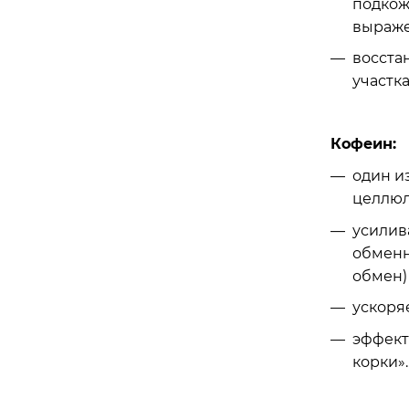
подкож
выраже
восста
участка
Кофеин:
один и
целлюл
усилив
обменн
обмен)
ускоря
эффект
корки».