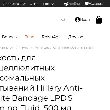
Укр
Eng
Желания
Допомога ЗСУ
О нас
Еще
Вход
Волосы
Тело
ReNuAge
Другое
Каталог
Тело
Антицеллюлитные обертывания
ость для
целлюлитных
сомальных
ываний Hillary Anti-
lite Bandage LPD'S
ming Fluid, 500 мл