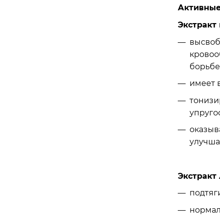
Активные
Экстракт
высвоб
кровоо
борьбе
имеет 
тонизи
упругос
оказыв
улучша
Экстракт
подтяг
нормал