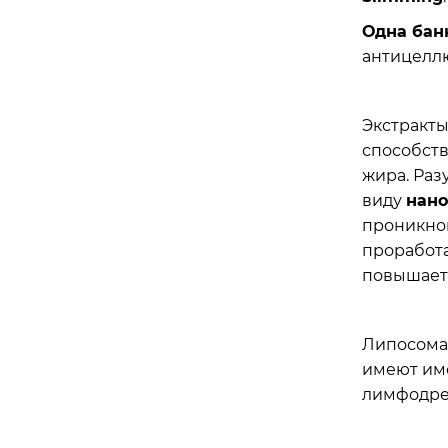
Одна бан
антицелл
Экстракт
способст
жира. Ра
виду
нано
проникно
проработа
повышает
Липосома
имеют им
лимфодр