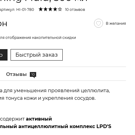
Артикул: HI-01-780
10 отзывов
рн
В желания
ля отображения накопительной скидки
Ь
Быстрый заказ
е
Отзывы
10
а для уменьшения проявлений целлюлита,
 тонуса кожи и укрепления сосудов.
 содержит
активный
льный антицеллюлитный комплекс LPD'S