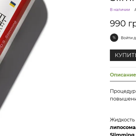
В наличии
990 г
%
Войти
д
КУПИТ
Описани
Процедур
повышения
Жидкость
липосома
Slimming
.