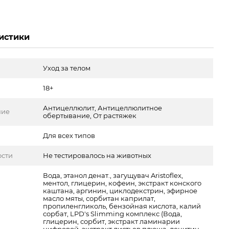
истики
Уход за телом
18+
Антицеллюлит, Антицеллюлитное
ние
обертывание, От растяжек
Для всех типов
ости
Не тестировалось на животных
Вода, этанол денат., загущувач Aristoflex,
ментол, глицерин, кофеин, экстракт конского
каштана, аргинин, циклодекстрин, эфирное
масло мяты, сорбитан каприлат,
пропиленгликоль, бензойная кислота, калий
сорбат, LPD's Slimming комплекс (Вода,
глицерин, сорбит, экстракт ламинарии
цифровой, экстракт листьев плюща, лецитин