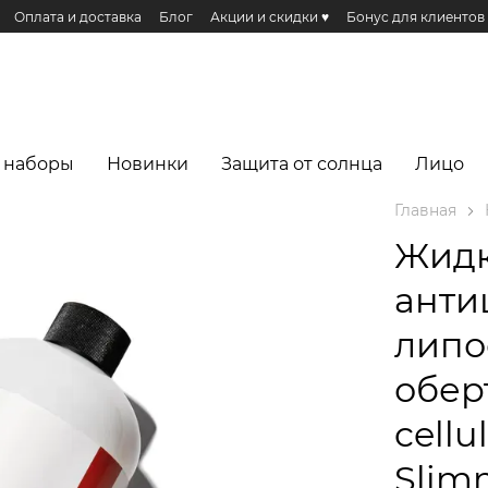
Оплата и доставка
Блог
Акции и скидки ♥️
Бонус для клиентов
 наборы
Новинки
Защита от солнца
Лицо
Главная
Жидк
анти
липо
оберт
cellu
Slim