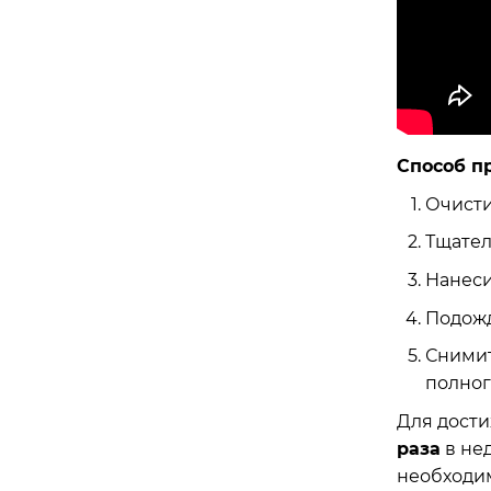
Способ п
Очисти
Тщател
Нанеси
Подожд
Снимит
полног
Для дост
раза
в не
необходи