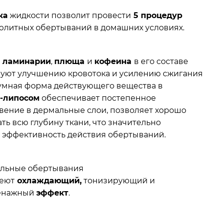
ка
жидкости позволит провести
5 процедур
юлитных обертываний в домашних условиях.
ы
ламинарии
,
плюща
и
кофеина
в его составе
вуют улучшению кровотока и усилению сжигания
зумная форма действующего вещества в
-липосом
обеспечивает постепенное
вение в дермальные слои, позволяет хорошо
ть всю глубину ткани, что значительно
 эффективность действия обертываний.
льные обертывания
еют
охлаждающий,
тонизирующий и
енажный
эффект
.