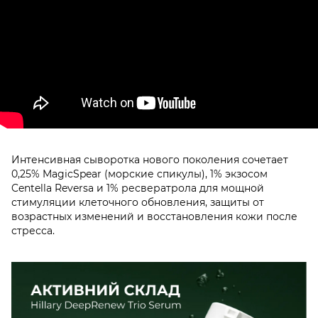
Интенсивная сыворотка нового поколения сочетает
0,25% MagicSpear (морские спикулы), 1% экзосом
Centella Reversa и 1% ресвератрола для мощной
стимуляции клеточного обновления, защиты от
возрастных изменений и восстановления кожи после
стресса.