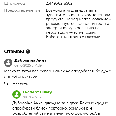
Штрих-код
2314936216502
Предостережение
Возможна индивидуальная
чувствительность к компонентам
продукта. Перед использованием
рекомендуется провести тест на
аллергическую реакцию на
небольшом участке кожи.
Избегать контакта с глазами.
Отзывы
1
Дубровіна Анна
08.10.2025 в 14:39
Маска та патчі все супер. Блиск не сподобався, бо дуже
липкої структури.
Ответить
Експерт Hillary
08.10.2025 в 15:11
Дубровіна Анна, дякуємо за відгук. Рекомендуємо
спробувати блиск повторно, оскільки він
розроблений саме з "нелипкою формулою", в