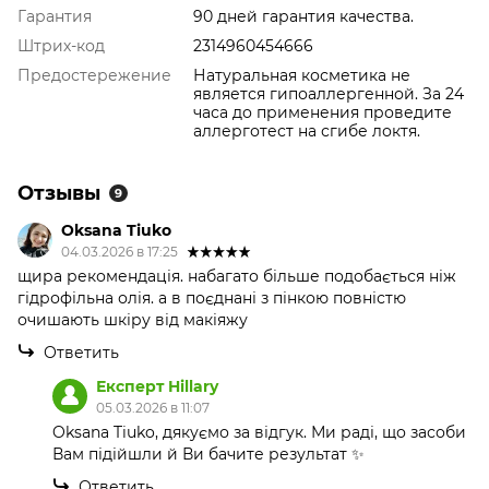
Гарантия
90 дней гарантия качества.
Штрих-код
2314960454666
Предостережение
Натуральная косметика не
является гипоаллергенной. За 24
часа до применения проведите
аллерготест на сгибе локтя.
Отзывы
9
Oksana Tiuko
04.03.2026 в 17:25
щира рекомендація. набагато більше подобається ніж
гідрофільна олія. а в поєднані з пінкою повністю
очишають шкіру від макіяжу
Ответить
Експерт Hillary
05.03.2026 в 11:07
Oksana Tiuko, дякуємо за відгук. Ми раді, що засоби
Вам підійшли й Ви бачите результат ✨
Ответить