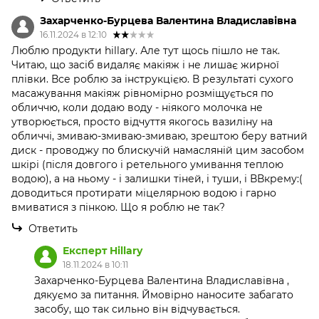
Захарченко-Бурцева Валентина Владиславівна
16.11.2024 в 12:10
Люблю продукти hillary. Але тут щось пішло не так.
Читаю, що засіб видаляє макіяж і не лишає жирної
плівки. Все роблю за інструкцією. В результаті сухого
масажування макіяж рівномірно розміщується по
обличчю, коли додаю воду - ніякого молочка не
утворюється, просто відчуття якогось вазиліну на
обличчі, змиваю-змиваю-змиваю, зрештою беру ватний
диск - проводжу по блискучій намасляній цим засобом
шкірі (після довгого і ретельного умивання теплою
водою), а на ньому - і залишки тіней, і туши, і ВВкрему:(
доводиться протирати міцелярною водою і гарно
вмиватися з пінкою. Що я роблю не так?
Ответить
Експерт Hillary
18.11.2024 в 10:11
Захарченко-Бурцева Валентина Владиславівна ,
дякуємо за питання. Ймовірно наносите забагато
засобу, що так сильно він відчувається.