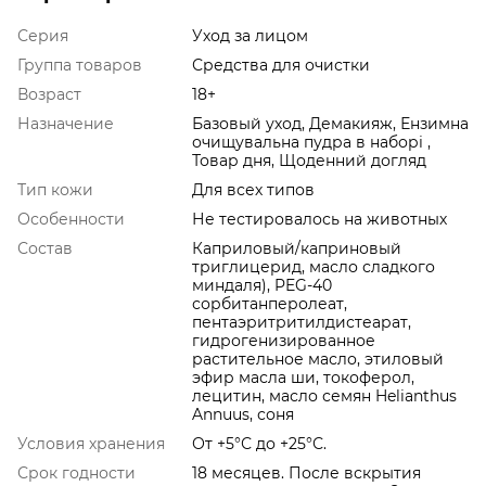
Серия
Уход за лицом
Группа товаров
Средства для очистки
Возраст
18+
Назначение
Базовый уход, Демакияж, Ензимна
очищувальна пудра в наборі ,
Товар дня, Щоденний догляд
Тип кожи
Для всех типов
Особенности
Не тестировалось на животных
Состав
Каприловый/каприновый
триглицерид, масло сладкого
миндаля), PEG-40
сорбитанперолеат,
пентаэритритилдистеарат,
гидрогенизированное
растительное масло, этиловый
эфир масла ши, токоферол,
лецитин, масло семян Helianthus
Annuus, соня
Условия хранения
От +5°С до +25°С.
Срок годности
18 месяцев. После вскрытия