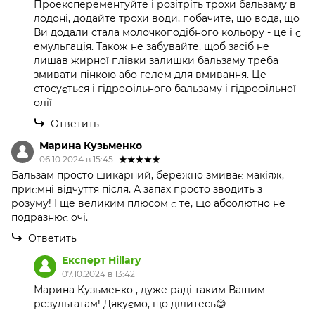
Проексперементуйте і розітріть трохи бальзаму в
лодоні, додайте трохи води, побачите, що вода, що
Ви додали стала молочкоподібного кольору - це і є
емульгація. Також не забувайте, щоб засіб не
лишав жирної плівки залишки бальзаму треба
змивати пінкою або гелем для вмивання. Це
стосується і гідрофільного бальзаму і гідрофільної
олії
Ответить
Марина Кузьменко
06.10.2024 в 15:45
Бальзам просто шикарний, бережно змиває макіяж,
приємні відчуття після. А запах просто зводить з
розуму! І ще великим плюсом є те, що абсолютно не
подразнює очі.
Ответить
Експерт Hillary
07.10.2024 в 13:42
Марина Кузьменко , дуже раді таким Вашим
результатам! Дякуємо, що ділитесь😊