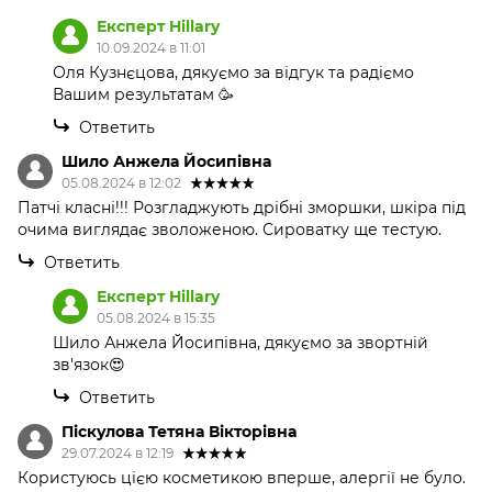
Експерт Hillary
10.09.2024 в 11:01
Оля Кузнєцова, дякуємо за відгук та радіємо
Вашим результатам 🥳
Ответить
Шило Анжела Йосипівна
05.08.2024 в 12:02
Патчі класні!!! Розгладжують дрібні зморшки, шкіра під
очима виглядає зволоженою. Сироватку ще тестую.
Ответить
Експерт Hillary
05.08.2024 в 15:35
Шило Анжела Йосипівна, дякуємо за звортній
зв'язок😍
Ответить
Піскулова Тетяна Вікторівна
29.07.2024 в 12:19
Користуюсь цією косметикою вперше, алергії не було.