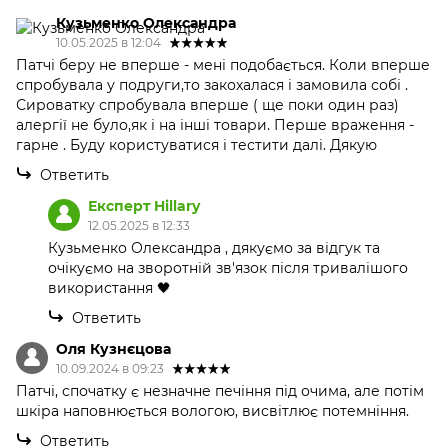
Кузьменко Олександра
10.05.2025 в 12:04
Патчі беру не вперше - мені подобається. Коли вперше
спробувала у подруги,то закохалася і замовила собі .
Сироватку спробувала вперше ( ще поки один раз)
алергії не було,як і на інші товари. Перше враження -
гарне . Буду користуватися і тестити далі. Дякую
Ответить
Експерт Hillary
12.05.2025 в 12:33
Кузьменко Олександра , дякуємо за відгук та
очікуємо на зворотній зв'язок після тривалішого
використання 🖤
Ответить
Оля Кузнєцова
10.09.2024 в 09:23
Патчі, спочатку є незначне печіння під очима, але потім
шкіра наповнюється вологою, висвітлює потемніння.
Ответить