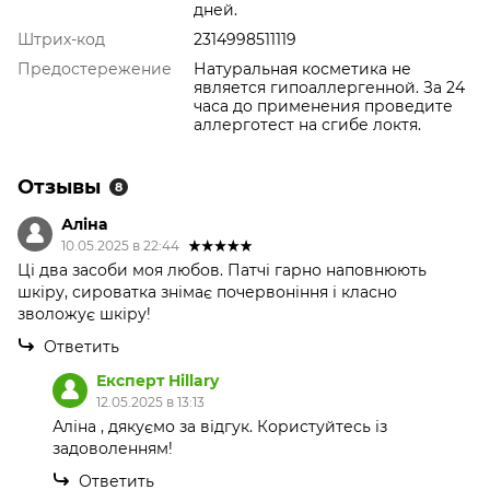
дней.
Штрих-код
2314998511119
Предостережение
Натуральная косметика не
является гипоаллергенной. За 24
часа до применения проведите
аллерготест на сгибе локтя.
Отзывы
8
Аліна
10.05.2025 в 22:44
Ці два засоби моя любов. Патчі гарно наповнюють
шкіру, сироватка знімає почервоніння і класно
зволожує шкіру!
Ответить
Експерт Hillary
12.05.2025 в 13:13
Аліна , дякуємо за відгук. Користуйтесь із
задоволенням!
Ответить