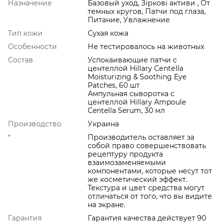
Назначение
Базовый уход, Зіркові активи , От
темных кругов, Патчи под глаза,
Питание, Увлажнение
Тип кожи
Сухая кожа
Особенности
Не тестировалось на животных
Состав
Успокаивающие патчи с
центеллой Hillary СеntеІІа
Moisturizing & Soothing Eye
Patches, 60 шт
Ампульная сыворотка с
центеллой Hillary Ampoule
Centella Serum, 30 мл
Производство
Украина
*
Производитель оставляет за
собой право совершенствовать
рецептуру продукта
взаимозаменяемыми
компонентами, которые несут тот
же косметический эффект.
Текстура и цвет средства могут
отличаться от того, что вы видите
на экране.
Гарантия
Гарантия качества действует 90