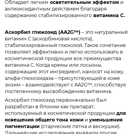
Обладает легким
осветительным эффектом
и
антиоксидантным действием благодаря
содержанию стабилизированного
витамина С.
Аскорбил глюкозид (AA2G™)
– это натуральный
витамин С (аскорбиновая кислота),
стабилизированный глюкозой. Такое сочетание
позволяет эффективно и легко использовать в
косметической продукции все преимущества
витамина С. Когда кремы или лосьоны,
содержащие этот ингредиент, наносят на кожу,
альфа-глюкозидаэа – присутствующий в коже
энзим – взаимодействует с AA2G™, способствуя
постепенному высвобождению витамина.
Аскорбил глюкозид первоначально был
разработан в Японии как препарат,
используемый в косметической продукции
для
освещения общего тона кожи
и
уменьшения
пигментации
(старческие пятна и веснушки).
Дальнейшие исследования выявили другие