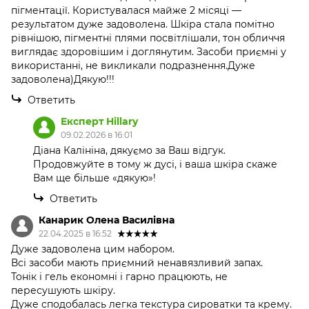
пігментації. Користувалася майже 2 місяці —
результатом дуже задоволена. Шкіра стала помітно
рівнішою, пігментні плями посвітлішали, тон обличчя
виглядає здоровішим і доглянутим. Засоби приємні у
використанні, не викликали подразнення.Дуже
задоволена)Дякую!!!
Ответить
Експерт Hillary
09.02.2026 в 16:01
Діана Калініна, дякуємо за Ваш відгук.
Продовжуйте в тому ж дусі, і ваша шкіра скаже
Вам ще більше «дякую»!
Ответить
Канарик Олена Василівна
22.04.2025 в 16:52
Дуже задоволена цим набором.
Всі засоби мають приємний ненавязливий запах.
Тонік і гель економні і гарно працюють, не
пересушують шкіру.
Дуже сподобалась легка текстура сироватки та крему.