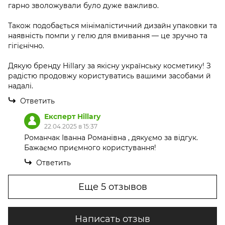
гарно зволожували було дуже важливо.
Також подобається мінімалістичний дизайн упаковки та
наявність помпи у гелю для вмивання — це зручно та
гігієнічно.
Дякую бренду Hillary за якісну українську косметику! З
радістю продовжу користуватись вашими засобами й
надалі.
Ответить
Експерт Hillary
22.04.2025 в 15:37
Романчак Іванна Романівна , дякуємо за відгук.
Бажаємо приємного користування!
Ответить
Еще 5 отзывов
Написать отзыв