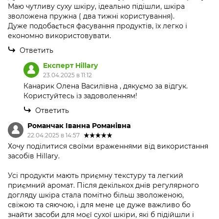
Маю чутливу суху шкіру, ідеально підішли, шкіра
зволожена пружна ( два тижні користування).
Дуже подобається фасування продуктів, їх легко і
економно використовувати.
Ответить
Експерт Hillary
23.04.2025 в 11:12
Канарик Олена Василівна , дякуємо за відгук.
Користуйтесь із задоволенням!
Ответить
Романчак Іванна Романівна
22.04.2025 в 14:57
Хочу поділитися своїми враженнями від використання
засобів Hillary.
Усі продукти мають приємну текстуру та легкий
приємний аромат. Після декількох днів регулярного
догляду шкіра стала помітно більш зволоженою,
свіжою та сяючою, і для мене це дуже важливо бо
знайти засоби для моєї сухої шкіри, які б підійшли і