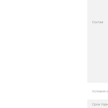
Состав
Условия 
Срок год