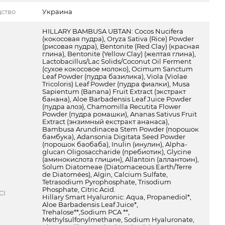
ство
Украина
HILLARY BAMBUSA UBTAN: Cocos Nucifera
(кокосовая пудра), Oryza Sativa (Rice) Powder
(рисовая пудра), Bentonite (Red Clay) (красная
глина), Bentonite (Yellow Clay) (желтая глина),
Lactobacillus/Lac Solids/Coconut Oil Ferment
(сухое кокосовое молоко), Ocimum Sanctum
Leaf Powder (пудра базилика), Viola (Violae
Tricoloris) Leaf Powder (пудра фиалки), Musa
Sapientum (Banana) Fruit Extract (экстракт
банана), Aloe Barbadensis Leaf Juice Powder
(пудра алоэ), Chamomilla Recutita Flower
Powder (пудра ромашки), Ananas Sativus Fruit
Extract (энзимный екстракт ананаса),
Bambusa Arundinacea Stem Powder (порошок
бамбука), Adansonia Digitata Seed Powder
(порошок баобаба), Inulin (инулин), Alpha-
glucan Oligosaccharide (пребиотик), Glycine
(аминокислота глицин), Allantoin (аллантоин),
Solum Diatomeae (Diatomaceous Earth/Terre
de Diatomées), Algin, Calcium Sulfate,
Tetrasodium Pyrophosphate, Trisodium
Phosphate, Citric Acid.
CI
Hillary Smart Hyaluronic: Aqua, Propanediol*,
Aloe Barbadensis Leaf Juice*,
Trehalose**,Sodium PCA **,
Methylsulfonylmethane, Sodium Hyaluronate,