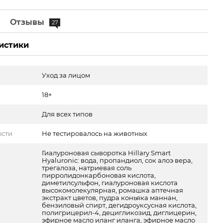
е
Отзывы
27
истики
Уход за лицом
18+
Для всех типов
ости
Не тестировалось на животных
Гиалуроновая сыворотка Hillary Smart
Hyaluronic: вода, пропандиол, сок алоэ вера,
трегалоза, натриевая соль
пирролидонкарбоновая кислота,
диметилсульфон, гиалуроновая кислота
высокомолекулярная, ромашка аптечная
экстракт цветов, пудра коньяка маннан,
бензиловый спирт, дегидроуксусная кислота,
полигрицерил-4, децигликозид, диглицерин,
эфирное масло иланг иланга, эфирное масло