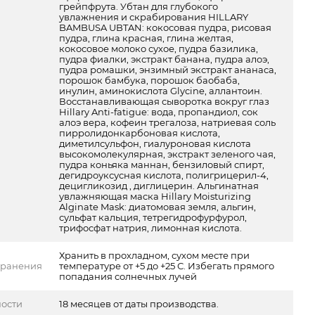
грейпфрута. Убтан для глубокого
увлажнения и скрабирования HILLARY
BAMBUSA UBTAN: кокосовая пудра, рисовая
пудра, глина красная, глина желтая,
кокосовое молоко сухое, пудра базилика,
пудра фиалки, экстракт банана, пудра алоэ,
пудра ромашки, энзимный экстракт ананаса,
порошок бамбука, порошок баобаба,
инулин, аминокислота Glycine, аллантоин.
Восстанавливающая сыворотка вокруг глаз
Hillary Anti-fatigue: вода, пропандиол, сок
алоэ вера, кофеин трегалоза, натриевая соль
пирролидонкарбоновая кислота,
диметилсульфон, гиалуроновая кислота
высокомолекулярная, экстракт зеленого чая,
пудра коньяка маннан, бензиловый спирт,
дегидроуксусная кислота, полигрицерил-4,
децигликозид , диглицерин. Альгинатная
увлажняющая маска Hillary Moisturizing
Alginate Mask: диатомовая земля, альгин,
сульфат кальция, тетрегидрофурфурол,
трифосфат натрия, лимонная кислота.
Хранить в прохладном, сухом месте при
хранения
температуре от +5 до +25 С. Избегать прямого
попадания солнечных лучей
ности
18 месяцев от даты производства.