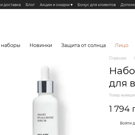
 и доставка
Блог
Акции и скидки ♥️
Бонус для клиентов
Допомо
Публичная оферта
Эко сертификаты и сертификация
Реферальная п
еса
 наборы
Новинки
Защита от солнца
Лицо
Главная
Набо
для 
Товар выведе
1 794 
%
Войти
д