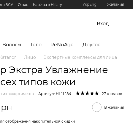
Укр
Eng
Желания
га ЗСУ
О нас
Карʼєра в Hillary
рограмма Hillary
Вход
Волосы
Тело
ReNuAge
Другое
Каталог
Лицо
Экспертные комплексы для лица
р Экстра Увлажнение
всех типов кожи
н из ассортимента
Артикул: HI-11-184
27 отзывов
грн
В желания
ля отображения накопительной скидки