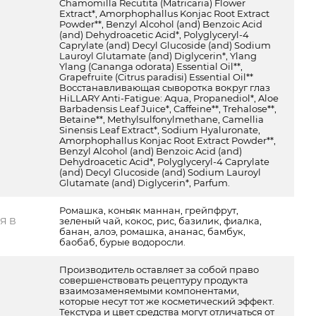
Chamomilla Recutita (Matricaria) Flower
Extract*, Amorphophallus Konjac Root Extract
Powder**, Benzyl Alcohol (and) Benzoic Acid
(and) Dehydroacetic Acid*, Polyglyceryl-4
Caprylate (and) Decyl Glucoside (and) Sodium
Lauroyl Glutamate (and) Diglycerin*, Ylang
Ylang (Cananga odorata) Essential Oil**,
Grapefruite (Citrus paradisi) Essential Oil**
Восстанавливающая сыворотка вокруг глаз
HiLLARY Anti-Fatigue: Aqua, Propanediol*, Aloe
Barbadensis Leaf Juice*, Caffeine**, Trehalose**,
Betaine**, Methylsulfonylmethane, Camellia
Sinensis Leaf Extract*, Sodium Hyaluronate,
Amorphophallus Konjac Root Extract Powder**,
Benzyl Alcohol (and) Benzoic Acid (and)
Dehydroacetic Acid*, Polyglyceryl-4 Caprylate
(and) Decyl Glucoside (and) Sodium Lauroyl
Glutamate (and) Diglycerin*, Parfum.
Ромашка, коньяк маннан, грейпфрут,
Я В
зеленый чай, кокос, рис, базилик, фиалка,
Е
банан, алоэ, ромашка, ананас, бамбук,
баобаб, бурые водоросли.
Производитель оставляет за собой право
совершенствовать рецептуру продукта
взаимозаменяемыми компонентами,
которые несут тот же косметический эффект.
Текстура и цвет средства могут отличаться от