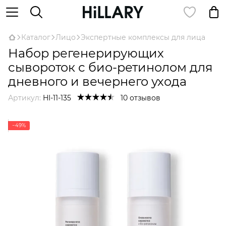
Каталог
Лицо
Экспертные комплексы для лица
Набор регенерирующих
сывороток с био-ретинолом для
дневного и вечернего ухода
Артикул:
HI-11-135
10 отзывов
−49%