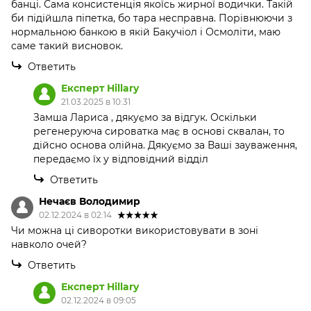
банці. Сама консистенція якоїсь жирної водички. Такій
би підійшла піпетка, бо тара несправна. Порівнюючи з
нормальною банкою в якій Бакучіол і Осмоліти, маю
саме такий висновок.
Ответить
Експерт Hillary
21.03.2025 в 10:31
Замша Лариса , дякуємо за відгук. Оскільки
регенеруюча сироватка має в основі сквалан, то
дійсно основа олійна. Дякуємо за Ваші зауваження,
передаємо їх у відповідний відділ
Ответить
Нечаєв Володимир
02.12.2024 в 02:14
Чи можна ці сиворотки використовувати в зоні
навколо очей?
Ответить
Експерт Hillary
02.12.2024 в 09:05