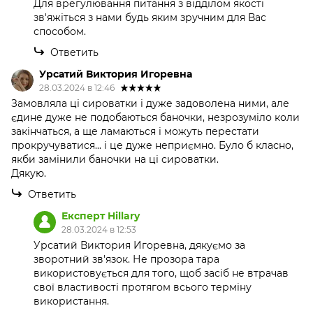
Для врегулювання питання з відділом якості
зв'яжіться з нами будь яким зручним для Вас
способом.
Ответить
Урсатий Виктория Игоревна
28.03.2024 в 12:46
Замовляла ці сироватки і дуже задоволена ними, але
єдине дуже не подобаються баночки, незрозуміло коли
закінчаться, а ще ламаються і можуть перестати
прокручуватися... і це дуже неприємно. Було б класно,
якби замінили баночки на ці сироватки.
Дякую.
Ответить
Експерт Hillary
28.03.2024 в 12:53
Урсатий Виктория Игоревна, дякуємо за
зворотний зв'язок. Не прозора тара
використовується для того, щоб засіб не втрачав
свої властивості протягом всього терміну
використання.