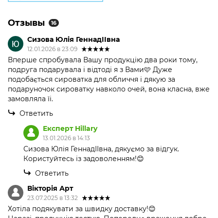
Отзывы
16
Сизова Юлiя ГеннадIIвна
12.01.2026 в 23:09
Вперше спробувала Вашу продукцію два роки тому,
подруга подарувала і відтоді я з Вами🩷 Дуже
подобається сироватка для обличчя і дякую за
подаруночок сироватку навколо очей, вона класна, вже
замовляла їі.
Ответить
Експерт Hillary
13.01.2026 в 14:13
Сизова Юлiя ГеннадIIвна, дякуємо за відгук.
Користуйтесь із задоволенням!😊
Ответить
Вікторія Арт
23.07.2025 в 13:32
Хотіла подякувати за швидку доставку!😊