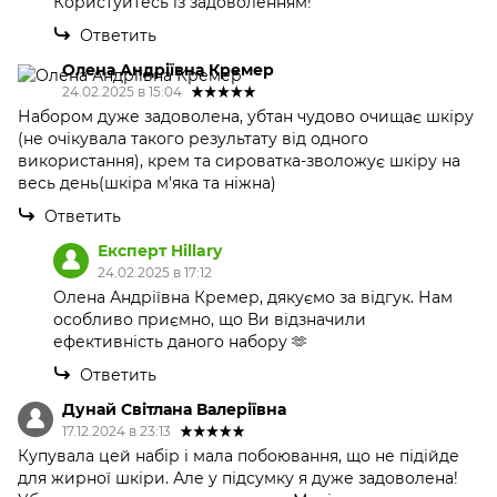
Користуйтесь із задоволенням!
Ответить
Олена Андріївна Кремер
24.02.2025 в 15:04
Набором дуже задоволена, убтан чудово очищає шкіру
(не очікувала такого результату від одного
використання), крем та сироватка-зволожує шкіру на
весь день(шкіра м'яка та ніжна)
Ответить
Експерт Hillary
24.02.2025 в 17:12
Олена Андріївна Кремер, дякуємо за відгук. Нам
особливо приємно, що Ви відзначили
ефективність даного набору 🫶
Ответить
Дунай Світлана Валеріївна
17.12.2024 в 23:13
Купувала цей набір і мала побоювання, що не підійде
для жирної шкіри. Але у підсумку я дуже задоволена!