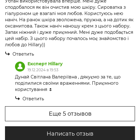
Убтан використовувала вперше. Мені дуже
сподобалося як він очистив мою шкіру. Сироватка з
гіалуроном це взагалі моя любов. Користуюсь нею
наніч. На ранок шкіра зволожена, пружна, а на дотик як
оксамитова. Також наніч наношу крем з цього набору.
Запах ніжний і дуже приємний. Мені дуже подобається
цей набір. З цього набору почалось моє знайомство і
любов до Hillary))
Ответить
Експерт Hillary
19.12.2024 в 19:53
Дунай Світлана Валеріївна , дякуємо за те, що
поділилися своїми враженнями. Приємного
користування 🌷
Ответить
Еще 5 отзывов
Написать отзыв