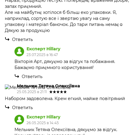
Наразі, продукцію тестую. Попереднє враження добре,
запах приємний.
Але на майбутнє хотілося б більш еко упаковки. Я,
наприклад, сортую все і звертаю увагу на саму
упаковку і матеріал баночок. До тари питань немає☺️
Дякую за продукцію
Ответить
Експерт Hillary
23.07.2025 в 16:47
Вікторія Арт, дякуємо за відгук та побажання.
Бажаємо приємного користування!
Ответить
Мельник Тетяна Олексіївна
25.05.2025 в 21:11
Набором задоволена. Крем егкий, майже повітряний
Ответить
Експерт Hillary
26.05.2025 в 14:45
Мельник Тетяна Олексіївна, дякуємо за відгук.