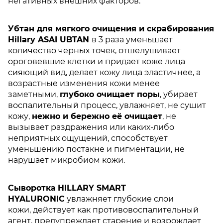
негативных внешних факторов.
Убтан для мягкого очищения и скрабирования
Hillary ASAI UBTAN
в 3 раза уменьшает
количество черных точек, отшелушивает
ороговевшие клетки и придает коже лица
сияющий вид, делает кожу лица эластичнее, а
возрастные изменения кожи менее
заметными,
глубоко очищает поры
, убирает
воспалительный процесс, увлажняет, не сушит
кожу,
нежно и бережно её очищает
, не
вызывает раздражения или каких-либо
неприятных ощущений, способствует
уменьшению постакне и пигментации, не
нарушает микробиом кожи.
Сыворотка
HILLARY SMART
HYALURONIC
увлажняет глубокие слои
кожи, действует как противовоспалительный
агент, предупреждает старение и возрождает