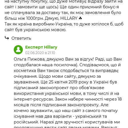
на наступну покупку, що дуже мотивує відразу зайти на
сайт і замовити ще щось) Ще один приємний бонус-я
не сплачувала за доставку так, як моє замовлення було
більш ніж 1000грн. Дякую, HILLARY ☘
Так як країна виробник-Україна, то дуже хотілося б, щоб
сайт був українською мовою.
Ответить
Експерт Hillary
02.06.2020 в 21:10
Ольга Пижова, дякуємо Вам за відгук! Раді, що Вам
сподобалася наша посилочка). Сподіваємося, що й
косметика Вам також сподобається та виправдвє
очікування. Щодо мови сайту, дякуємо за
зауваження. Ще 25 квітня 2019 року в Україні був
підписаний законопроект про обов'язкове
використання української мови, в тому числі й на
інтернет-ресурсах. Закон набере чинності через 18
місяців після підписання законопроекту. Але
хочемо зауважити, що наш сайт з самого початку
існування мав два варіанти - український та
російський. Наразі для зручності користувачів ми
продовжуємо вести сайт двома мовами. Варіант