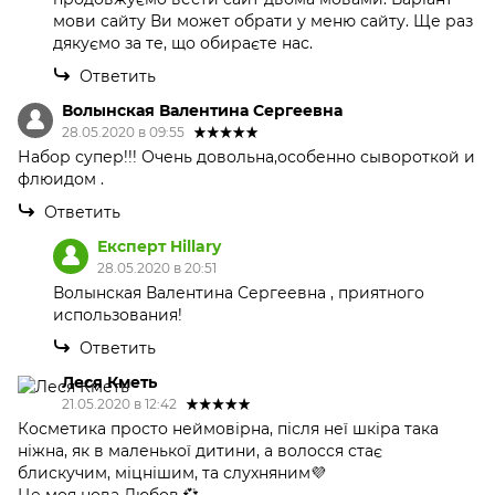
мови сайту Ви может обрати у меню сайту. Ще раз
дякуємо за те, що обираєте нас.
Ответить
Волынская Валентина Сергеевна
28.05.2020 в 09:55
Набор супер!!! Очень довольна,особенно сывороткой и
флюидом .
Ответить
Експерт Hillary
28.05.2020 в 20:51
Волынская Валентина Сергеевна , приятного
использования!
Ответить
Леся Кметь
21.05.2020 в 12:42
Косметика просто неймовірна, після неї шкіра така
ніжна, як в маленької дитини, а волосся стає
блискучим, міцнішим, та слухняним💜