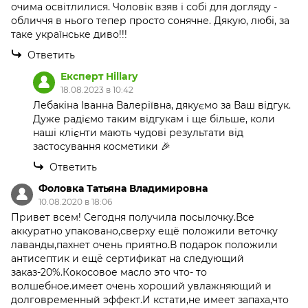
очима освітлилися. Чоловік взяв і собі для догляду -
обличчя в нього тепер просто сонячне. Дякую, любі, за
таке українське диво!!!
Ответить
Експерт Hillary
18.08.2023 в 10:42
Лебакіна Іванна Валеріївна, дякуємо за Ваш відгук.
Дуже радіємо таким відгукам і ще більше, коли
наші клієнти мають чудові результати від
застосування косметики 🎉
Ответить
Фоловка Татьяна Владимировна
10.08.2020 в 18:06
Привет всем! Сегодня получила посылочку.Все
аккуратно упаковано,сверху ещё положили веточку
лаванды,пахнет очень приятно.В подарок положили
антисептик и ещё сертификат на следующий
заказ-20%.Кокосовое масло это что- то
волшебное.имеет очень хороший увлажняющий и
долговременный эффект.И кстати,не имеет запаха,что