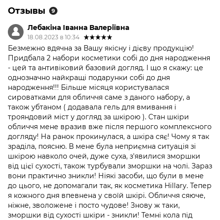
Отзывы
9
Лебакіна Іванна Валеріївна
18.08.2023 в 10:34
Безмежно вдячна за Вашу якісну і дієву продукцію!
Придбала 2 набори косметики собі до дня народження
- цей та антивіковий базовий догляд. І що я скажу: це
однозначно найкращі подарунки собі до дня
народження!!! Більше місяця користувалася
сироватками для обличчя саме з даного набору, а
також убтаном ( додавала гель для вмивання і
трояндовий міст у догляд за шкірою ). Стан шкіри
обличчя мене вразив вже після першого комплексного
догляду! На ранок прокинулася, а шкіра сяє! Чому я так
зраділа, поясню. В мене була неприємна ситуація зі
шкірою навколо очей, дуже суха, з'явилися зморшки
від цієї сухості, також турбували зморшки на чолі. Зараз
вони практично зникли! Ніякі засоби, що були в мене
до цього, не допомагали так, як косметика Hillary. Тепер
я кожного дня впевнена у своїй шкірі. Обличчя сяюче,
ніжне, зволожене і посто чудове! Знову ж таки,
зморшки від сухості шкіри - зникли! Темні кола під