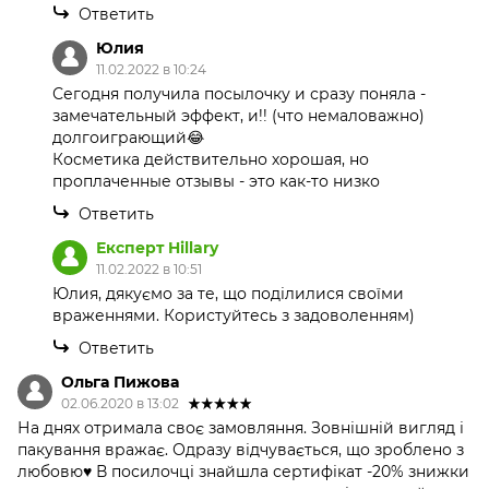
Ответить
Юлия
11.02.2022 в 10:24
Сегодня получила посылочку и сразу поняла -
замечательный эффект, и!! (что немаловажно)
долгоиграющий😂
Косметика действительно хорошая, но
проплаченные отзывы - это как-то низко
Ответить
Експерт Hillary
11.02.2022 в 10:51
Юлия, дякуємо за те, що поділилися своїми
враженнями. Користуйтесь з задоволенням)
Ответить
Ольга Пижова
02.06.2020 в 13:02
На днях отримала своє замовляння. Зовнішній вигляд і
пакування вражає. Одразу відчувається, що зроблено з
любовю♥️ В посилочці знайшла сертифікат -20% знижки