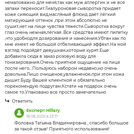
немаловажно для меня,так как муж аллергик и не все
запахи переносит.Гиалуроновая сыворотка придает
коже сияющий вид,масляный флюид даёт лёгкий
матирующий оттенок ,при этом абсолютно не
сушит,нет на лице чувства тяжести.Сыворотка вокруг
глаз очень нежная,лёгкая .Все средства имеют пипетку
,что удобнодля дозирования и нанесения.Убтан как по
мне имеет не большой отбеливающий эффект.На мой
взгляд подойдёт девушкам,которые курят.Еще
добавила сюда в заказ розовую воду для
тонизирования.Очень приятное ощущение на лице
после него. .Пользуюсь набором недавно,но очень
довольна.Лицо очищеное,увлажненое,при этом кожа
дышит.Буду Вашей клиенткой и обязательно
порекомендую подругам.Кстати на подарок очень
самое то.Упаковано все просто замечательно
Ответить
Експерт Hillary
18.08.2020 в 23:17
Фоловка Татьяна Владимировна , спасибо большое
за такой отзыв! Приятного использования!