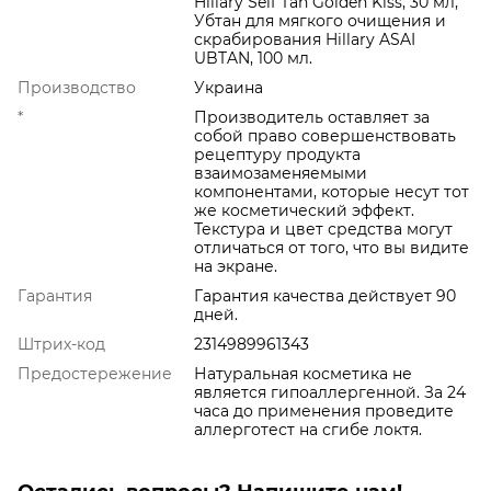
Hillary Self Tan Golden Kiss, 30 мл,
Убтан для мягкого очищения и
скрабирования Hillary ASAI
UBTAN, 100 мл.
Производство
Украина
*
Производитель оставляет за
собой право совершенствовать
рецептуру продукта
взаимозаменяемыми
компонентами, которые несут тот
же косметический эффект.
Текстура и цвет средства могут
отличаться от того, что вы видите
на экране.
Гарантия
Гарантия качества действует 90
дней.
Штрих-код
2314989961343
Предостережение
Натуральная косметика не
является гипоаллергенной. За 24
часа до применения проведите
аллерготест на сгибе локтя.