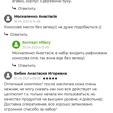
агави), корпус з деревини буку.
Ответить
Москаленко Анастасія
18.04.2021 в 14:48
Кокосове масло без запаху(( не дуже подобається..((
Ответить
Експерт Hillary
20.04.2021 в 13:49
Москаленко Анастасія, в набір входить рафінована
кокосова олія, так вона йде без запаху)
Ответить
Бибик Анастасия Игоревна
10.03.2021 в 09:03
Отличный комплекс! после масличка кожа очень
нежная, не могу сказать как оно все действует на
целлюлит т.к. только начала им пользоваться, но
качество продуктов на высшем уровне, я довольна))
Доставка оперативная, все хорошо запаковано.
огромное спасибо за набор!