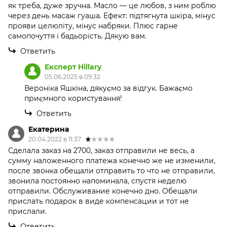
як треба, дуже зручна. Масло — це любов, з ним роблю
через день масаж гуаша. Ефект: підтягнута шкіра, мінус
прояви целюліту, мінус набряки. Плюс гарне
самопочуття і бадьорість. Дякую вам.
Ответить
Експерт Hillary
05.06.2025 в 09:32
Вероніка Яшкіна, дякуємо за відгук. Бажаємо
приємного користування!
Ответить
Екатерина
20.04.2022 в 11:37
Сделала заказ на 2700, заказ отправили не весь, а
сумму наложенного платежа конечно же не изменили,
после звонка обещали отправить то что не отправили,
звонила постоянно напоминала, спустя неделю
отправили. Обслуживание конечно дно. Обещали
прислать подарок в виде компенсации и тот не
прислали.
Ответить