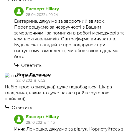
Експерт Hillary
28.04.2022 в 10:24
Екатерина, дякуємо за зворотний зв'язок.
Перепрошуємо за незручності з Вашим
замовленням і за помилки в роботі менеджерів та
комплектувальників. Оштрафуємо винуватців.
Будь ласка, нагадайте про подарунок при
наступному замовленні, ми обов'язково додамо
його.
Ответить
Инна Лемешко
27.10.2021 в 16:52
Набір просто знахідка)) дуже подобається! Шкіра
гладенька, ніжна та дуже пахне грейпфрутовою
олійкою))
Ответить
Експерт Hillary
28.10.2021 в 11:45
Инна Лемешко, дякуємо за відгук. Користуйтесь з