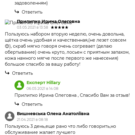
задоволенням)
Ответить
Прилипко Ирина Олеговна
03.05.2021 в 13:58
Пользуюсь набором вторую неделю, очень довольна,
щётка очень удобная и качественная,(не лезет совсем
😊), скраб мягко говоря очень согревает (делаю
обертывание) очень круто, лосьен с приятным запахом,
кожа намного мягче после первого же нанесения)
большое спасибо за вашу работу!
Ответить
Експерт Hillary
06.05.2021 в 14:08
Прилипко Ирина Олеговна , Спасибо Вам за отзыв!
Ответить
Вишневська Олена Анатоліївна
21.04.2021 в 08:18
Пользуюсь 3 день,еще рано что либо говорить,но
обслуживание жалает лучшего