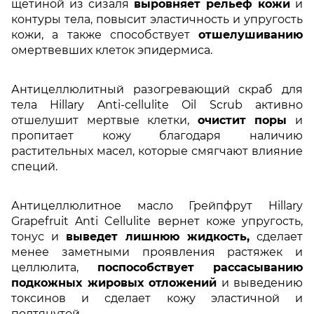
щетиной из сизаля
выровняет рельеф кожи
и
контуры тела, повысит эластичность и упругость
кожи, а также способствует
отшелушиванию
омертвевших клеток эпидермиса.
Антицеллюлитный разогревающий скраб для
тела Hillary Anti-cellulite Oil Scrub активно
отшелушит мертвые клетки,
очистит поры
и
пропитает кожу благодаря наличию
растительных масел, которые смягчают влияние
специй.
Антицеллюлитное масло Грейпфрут Hillary
Grapefruit Anti Cellulite вернет коже упругость,
тонус и
выведет лишнюю жидкость,
сделает
менее заметными проявления растяжек и
целлюлита,
поспособствует рассасыванию
подкожных жировых отложений
и выведению
токсинов и сделает кожу эластичной и
подтянутой.