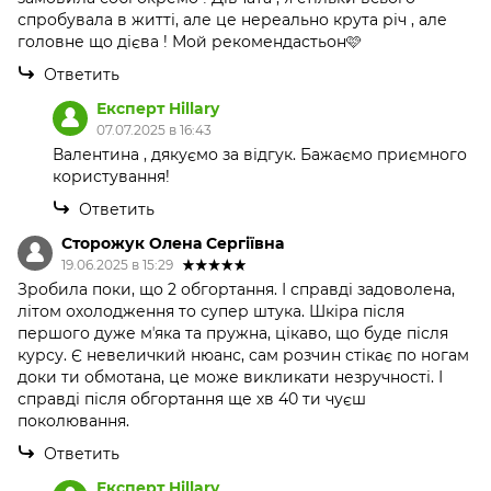
спробувала в житті, але це нереально крута річ , але
головне що дієва ! Мой рекомендастьон🩷
Ответить
Експерт Hillary
07.07.2025 в 16:43
Валентина , дякуємо за відгук. Бажаємо приємного
користування!
Ответить
Сторожук Олена Сергіївна
19.06.2025 в 15:29
Зробила поки, що 2 обгортання. І справді задоволена,
літом охолодження то супер штука. Шкіра після
першого дуже мʼяка та пружна, цікаво, що буде після
курсу. Є невеличкий нюанс, сам розчин стікає по ногам
доки ти обмотана, це може викликати незручності. І
справді після обгортання ще хв 40 ти чуєш
поколювання.
Ответить
Експерт Hillary