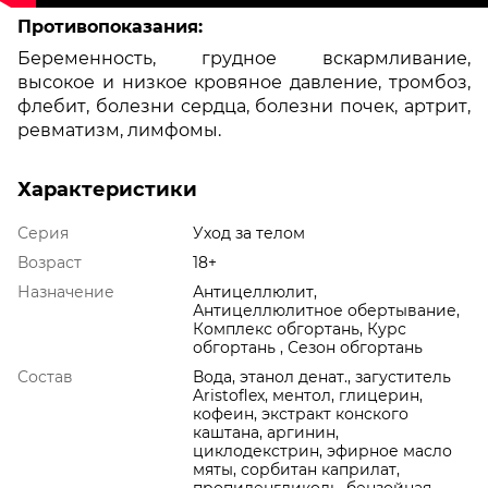
Противопоказания:
Беременность, грудное вскармливание,
высокое и низкое кровяное давление, тромбоз,
флебит, болезни сердца, болезни почек, артрит,
ревматизм, лимфомы.
Характеристики
Серия
Уход за телом
Возраст
18+
Назначение
Антицеллюлит,
Антицеллюлитное обертывание,
Комплекс обгортань, Курс
обгортань , Сезон обгортань
Состав
Вода, этанол денат., загуститель
Aristoflex, ментол, глицерин,
кофеин, экстракт конского
каштана, аргинин,
циклодекстрин, эфирное масло
мяты, сорбитан каприлат,