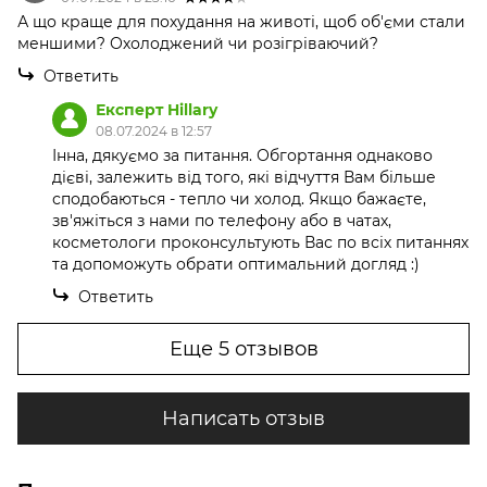
А що краще для похудання на животі, щоб об'єми стали
меншими? Охолоджений чи розігріваючий?
Ответить
Експерт Hillary
08.07.2024 в 12:57
Інна, дякуємо за питання. Обгортання однаково
дієві, залежить від того, які відчуття Вам більше
сподобаються - тепло чи холод. Якщо бажаєте,
зв'яжіться з нами по телефону або в чатах,
косметологи проконсультують Вас по всіх питаннях
та допоможуть обрати оптимальний догляд :)
Ответить
Еще 5 отзывов
Написать отзыв