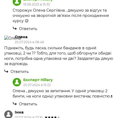
19.06.2025 в 15:35
Сторожук Олена Сергіївна , дякуємо за відгук та
очікуємо на зворотній зв'язок після проходження
курсу 😉
Ответить
Олена
25.07.2024 в 08:46
Підкажіть, будь ласка, скільки бандажів в одній
упаковці, 2 чи 1? Тобто, для того, щоб обгорнути обидві
ноги, потрібна одна упаковка чи дві? Заздалегідь дякую
за відповідь
Ответить
Експерт Hillary
25.07.2024 в 15:22
Олена , дякуємо за запитання. У одній упаковці 2
бинти, на ноги однієї упаковки вистачає повністю🌷
Ответить
Інна
07.07.2024 в 23:16