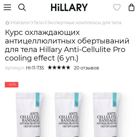
Каталог
Тело
Экспертные комплексы для тела
Курс охлаждающих
антицеллюлитных обертываний
для тела Hillary Anti-Cellulite Pro
cooling effect (6 уп.)
Артикул:
HI-11-735
20 отзывов
−40%