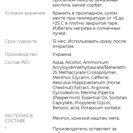
пропиленгликоль, бензойная
кислота, калий сорбат.
Условия хранения
Хранить в прохладном, сухом
месте при температуре от +5 до
+25 С в плотно закрытой таре.
Избегать нагрева и солнечных
лучей.
Срок годности
12 мес. Использовать сразу после
открытия.
Производство
Украина
Состав INCI
Aqua, Alcohol, Ammonium
Acryloyldimethyltaurate/Beheneth-
25 Methacrylate Crosspolymer,
Menthol, Glycerin, Caffeine,
Aesculus Hippocastanum (Horse
Chestnut) Extract, Arginine,
Cyclodextrin, Mentha Piperita
(Peppermint) Essential Oil, Sorbitan
Caprylate, Propylene Glycol,
Benzoic acid, Рotassium sorbate.
РАСТЕНИЯ В
Ментол, конский каштан, мята.
СОСТАВЕ
*
Производитель оставляет за