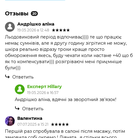
Отзывы
20
Андрішко аліна
19.05.2026 в 12:48
Льодовиковий період відпочиває)))) те що працює
немає сумнівів, але я другу годину зігрітися не можу,
шкіра реально відразу трохи краще просто
обмороження якесь, буду чекати коли настане +40 що б
як то компенсувати))) розігріваючі мені приємніше
були)))
Ответить
Експерт Hillary
19.05.2026 в 16:57
Андрішко аліна, вдячні за зворотний зв'язок!
Ответить
Валентина
07.07.2025 в 15:21
Першій раз спробувала в салоні після масажу, потім
замовила собі окремо ! Дівчата , я стільки всього