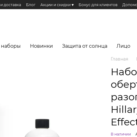
 и доставка
Блог
Акции и скидки ♥️
Бонус для клиентов
Допомо
Публичная оферта
Эко сертификаты и сертификация
Реферальная п
еса
 наборы
Новинки
Защита от солнца
Лицо
Главная
Набо
обер
разо
Hilla
Effec
В наличии