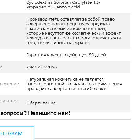
Cyclodextrin, Sorbitan Caprylate, 1,3-
Propanediol, Benzoic Acid
Производитель оставляет за собой право
совершенствовать рецептуру продукта
взаимозаменяемыми компонентами,
которые несут тот же косметический эффект.
Текстура и цвет средства могут отличаться от
того, что вы видите на экране.
Гарантия качества действует 90 дней.
од
2314925972846
Натуральная косметика не является
ережение
гипоаллергенной. За 24 часа до применения
проведите аллерготест на сгибе локтя.
люлитное
Обертывание
 вопросы? Напишите нам!