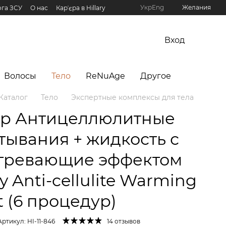
Укр
Eng
Желания
га ЗСУ
О нас
Карʼєра в Hillary
рограмма Hillary
Вход
Волосы
Тело
ReNuAge
Другое
Каталог
Тело
Экспертные комплексы для тела
р Антицеллюлитные
тывания + жидкость с
гревающие эффектом
ry Anti-cellulite Warming
t (6 процедур)
Артикул: HI-11-846
14 отзывов