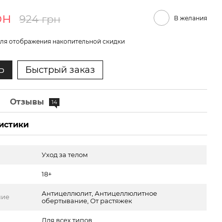
рн
924 грн
В желания
ля отображения накопительной скидки
Ь
Быстрый заказ
е
Отзывы
14
истики
Уход за телом
18+
Антицеллюлит, Антицеллюлитное
ние
обертывание, От растяжек
Для всех типов