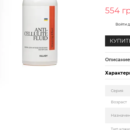
554 г
%
Войти
д
КУПИТ
Описани
Характер
Серия
Возраст
Назначе
Тип кожи