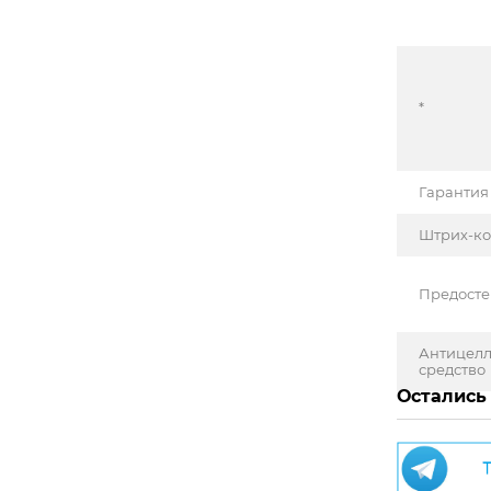
*
Гарантия
Штрих-к
Предост
Антицел
средство
Остались