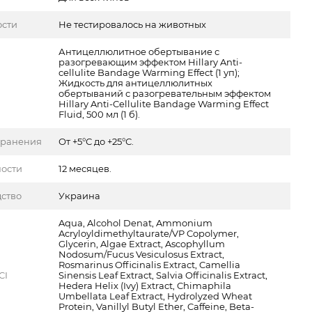
ости
Не тестировалось на животных
Антицеллюлитное обертывание с
разогревающим эффектом Hillary Anti-
cellulite Bandage Warming Effect (1 уп);
Жидкость для антицеллюлитных
обертываний с разогревательным эффектом
Hillary Anti-Cellulite Bandage Warming Effect
Fluid, 500 мл (1 б).
хранения
От +5°С до +25°С.
ности
12 месяцев.
ство
Украина
Aqua, Alcohol Denat, Ammonium
Acryloyldimethyltaurate/VP Copolymer,
Glycerin, Algae Extract, Ascophyllum
Nodosum/Fucus Vesiculosus Extract,
Rosmarinus Officinalis Extract, Camellia
CI
Sinensis Leaf Extract, Salvia Officinalis Extract,
Hedera Helix (Ivy) Extract, Chimaphila
Umbellata Leaf Extract, Hydrolyzed Wheat
Protein, Vanillyl Butyl Ether, Caffeine, Beta-