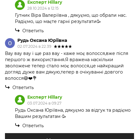
Експерт Hillary
28.10.2024 в 12:15
Гутник Віра Валеріївна , дякуємо, що обрали нас.
Радіємо, що маєте гарні результати🥳
Ответить
Рудь Оксана Юріївна
02.07.2024 в 22:39
Вау вау вау і ще раз вау - каже моє волосся,вже після
першого ж використання.Я вражена наскільки
зволожене тепер стало моє волосся,це найкращий
догляд ,дуже вам дякую,тепер в очікуванні довгого
волосся😅❤️💐
Ответить
Експерт Hillary
03.07.2024 в 09:27
Рудь Оксана Юріївна, дякуємо за відгук та радіємо
Вашим результатам 🥳
Ответить