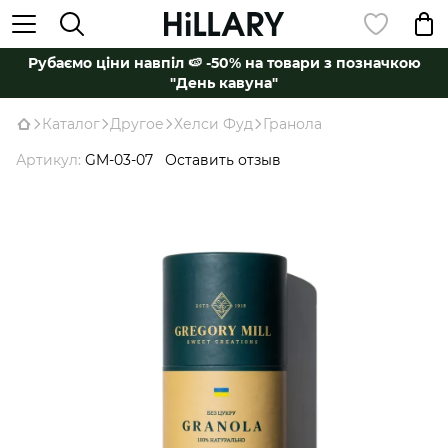
Рубаємо ціни навпіл 🍉 -50% на товари з позначкою
"День кавуна"
Каталог
Другое
Хелси Фуд
Гранола
Артикул:
GM-03-07
Оставить отзыв