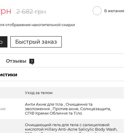
грн
2 682 грн
В желания
ля отображения накопительной скидки
Ь
Быстрый заказ
е
Отзывы
3
истики
Уход за телом
Анти Акне для тіла , Очищення та
ние
зволоження , Против акне, Солнцезащита,
СПФ Креми Обличчя та Тіло
Очищающий гель для тела с салициловой
кислотой Hillary Anti-Acne Salicylic Body Wash,