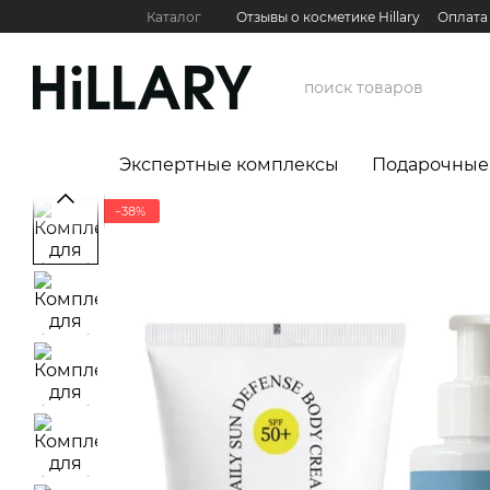
Перейти к основному контенту
Каталог
Отзывы о косметике Hillary
Оплата
Контактная информация
Обмен и возврат
Международные партнеры
Сервис для бизн
Экспертные комплексы
Подарочные
−38%