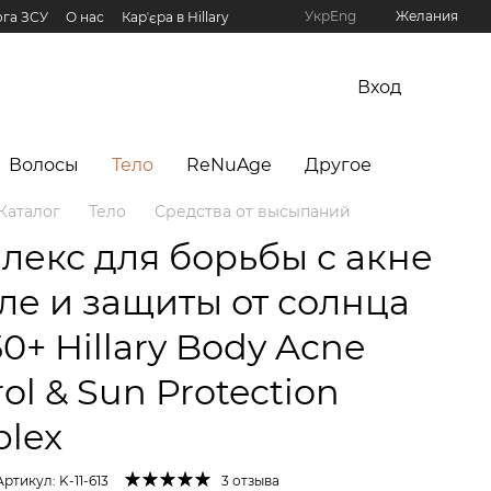
Укр
Eng
Желания
га ЗСУ
О нас
Карʼєра в Hillary
рограмма Hillary
Вход
Волосы
Тело
ReNuAge
Другое
Каталог
Тело
Средства от высыпаний
лекс для борьбы с акне
еле и защиты от солнца
0+ Hillary Body Acne
ol & Sun Protection
lex
Артикул: K-11-613
3 отзыва