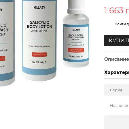
1 663 
%
Войти
д
КУПИТ
Описани
Характер
Серия
Назначе