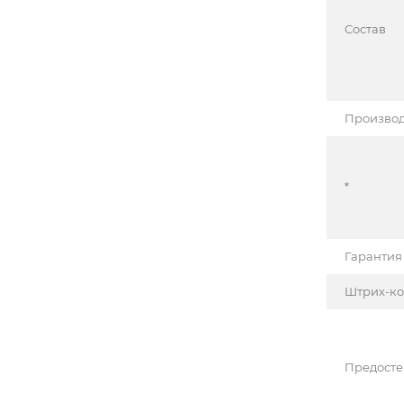
Состав
Производ
*
Гарантия
Штрих-к
Предост