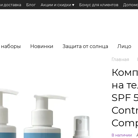
 и доставка
Блог
Акции и скидки ♥️
Бонус для клиентов
Допомо
Публичная оферта
Эко сертификаты и сертификация
Реферальная п
еса
 наборы
Новинки
Защита от солнца
Лицо
Главная
Комп
на т
SPF 5
Contr
Comp
В наличии