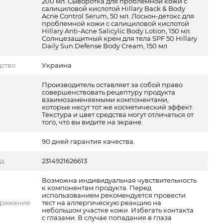
200 мл. Сыворотка для проблемной кожи с
салициловой кислотой Hillary Back & Body
Acne Control Serum, 50 мл. Лосьон-детокс для
проблемной кожи с салициловой кислотой
Hillary Anti-Acne Salicylic Body Lotion, 150 мл.
Солнцезащитный крем для тела SPF 50 Hillary
Daily Sun Defense Body Cream, 150 мл
ство
Украина
Производитель оставляет за собой право
совершенствовать рецептуру продукта
взаимозаменяемыми компонентами,
которые несут тот же косметический эффект.
Текстура и цвет средства могут отличаться от
того, что вы видите на экране.
90 дней гарантия качества.
од
2314921626613
Возможна индивидуальная чувствительность
к компонентам продукта. Перед
использованием рекомендуется провести
ережение
тест на аллергическую реакцию на
небольшом участке кожи. Избегать контакта
с глазами. В случае попадания в глаза