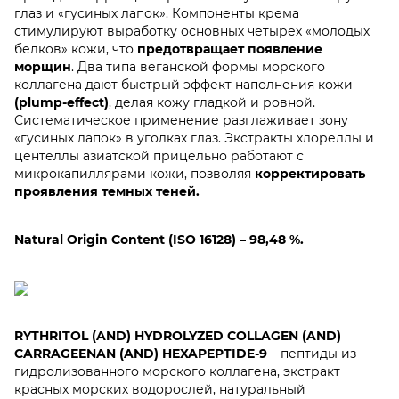
глаз и «гусиных лапок». Компоненты крема
стимулируют выработку основных четырех «молодых
белков» кожи, что
предотвращает появление
морщин
. Два типа веганской формы морского
коллагена дают быстрый эффект наполнения кожи
(plump-effect)
, делая кожу гладкой и ровной.
Систематическое применение разглаживает зону
«гусиных лапок» в уголках глаз. Экстракты хлореллы и
центеллы азиатской прицельно работают с
микрокапиллярами кожи, позволяя
корректировать
проявления темных теней.
Natural Origin Content (ISO 16128) – 98,48 %.
RYTHRITOL (AND) HYDROLYZED COLLAGEN (AND)
CARRAGEENAN (AND) HEXAPEPTIDE-9
– пептиды из
гидролизованного морского коллагена, экстракт
красных морских водорослей, натуральный