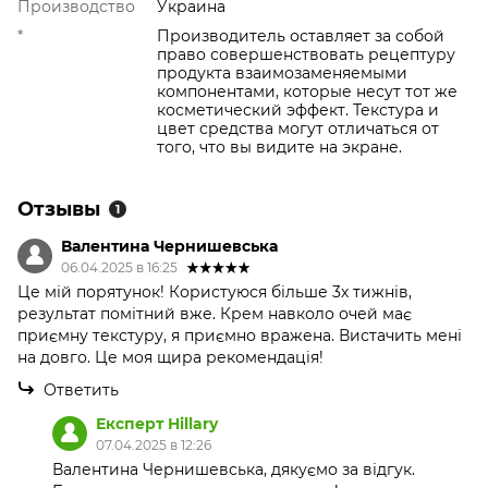
Производство
Украина
*
Производитель оставляет за собой
право совершенствовать рецептуру
продукта взаимозаменяемыми
компонентами, которые несут тот же
косметический эффект. Текстура и
цвет средства могут отличаться от
того, что вы видите на экране.
Отзывы
1
Валентина Чернишевська
06.04.2025 в 16:25
Це мій порятунок! Користуюся більше 3х тижнів,
результат помітний вже. Крем навколо очей має
приємну текстуру, я приємно вражена. Вистачить мені
на довго. Це моя щира рекомендація!
Ответить
Експерт Hillary
07.04.2025 в 12:26
Валентина Чернишевська, дякуємо за відгук.