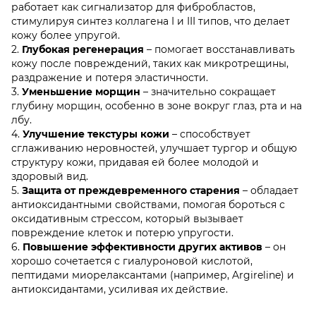
работает как сигнализатор для фибробластов,
стимулируя синтез коллагена I и III типов, что делает
кожу более упругой.
2.
Глубокая регенерация
– помогает восстанавливать
кожу после повреждений, таких как микротрещины,
раздражение и потеря эластичности.
3.
Уменьшение морщин
– значительно сокращает
глубину морщин, особенно в зоне вокруг глаз, рта и на
лбу.
4.
Улучшение текстуры кожи
– способствует
сглаживанию неровностей, улучшает тургор и общую
структуру кожи, придавая ей более молодой и
здоровый вид.
5.
Защита от преждевременного старения
– обладает
антиоксидантными свойствами, помогая бороться с
оксидативным стрессом, который вызывает
повреждение клеток и потерю упругости.
6.
Повышение эффективности других активов
– он
хорошо сочетается с гиалуроновой кислотой,
пептидами миорелаксантами (например, Argireline) и
антиоксидантами, усиливая их действие.