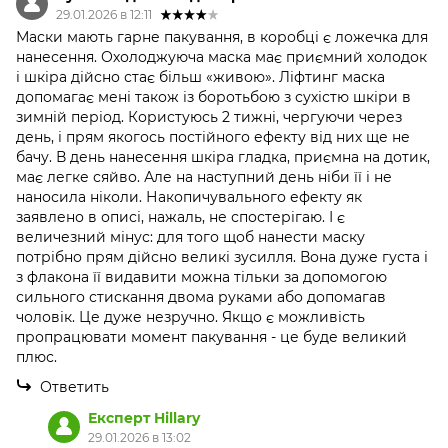
29.01.2026 в 12:11
Маски мають гарне пакування, в коробці є ложечка для
нанесення. Охолоджуюча маска має приємний холодок
і шкіра дійсно стає більш «живою». Ліфтинг маска
допомагає мені також із боротьбою з сухістю шкіри в
зимній період. Користуюсь 2 тижні, чергуючи через
день, і прям якогось постійного ефекту від них ще не
бачу. В день нанесення шкіра гладка, приємна на дотик,
має легке сяйво. Але на наступний день ніби її і не
наносила ніколи. Накопичувального ефекту як
заявлено в описі, нажаль, не спостерігаю. І є
величезний мінус: для того щоб нанести маску
потрібно прям дійсно великі зусилля. Вона дуже густа і
з флакона її видавити можна тільки за допомогою
сильного стискання двома руками або допомагав
чоловік. Це дуже незручно. Якщо є можливість
пропрацювати момент пакування - це буде великий
плюс.
Ответить
Експерт Hillary
29.01.2026 в 13:02