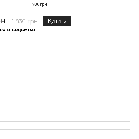
786 грн
рн
1 830 грн
Купить
ся в соцсетях