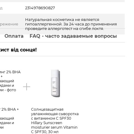
од
2314978690827
Натуральная косметика не является
ережение
гипоаллергенной. За 24 часа до применения
проведите аллерготест на сгибе локтя.
Оплата
FAQ - часто задаваемые вопросы
ист від сонця!
 2% ВНА +
Солнцезащитная
увлажняющая сыворотка
ивающий
с витамином С SPF30
идами и
Hillary Sunscreen
ми
moisturier serum Vitamin
C SPF30, 30 мл