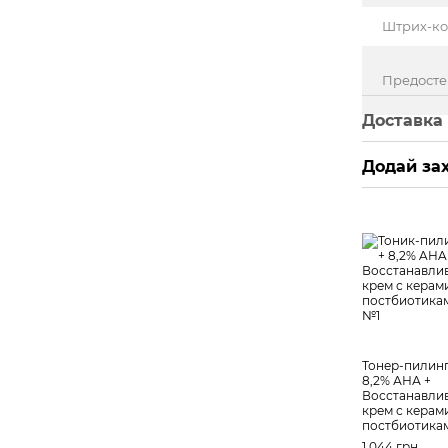
Штрих-к
Предост
Доставка
Додай зах
Тонер-пилинг
8,2% АНА +
Восстанавл
крем с керам
постбиотика
1 044 грн