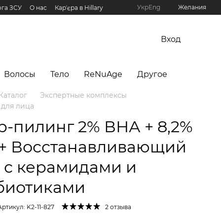
Укр
Eng
Желания
га ЗСУ
О нас
Карʼєра в Hillary
рограмма Hillary
Вход
Волосы
Тело
ReNuAge
Другое
Каталог
Экспертные комплексы
 для лица
р-пилинг 2% ВНА + 8,2%
+ Восстанавливающий
 с керамидами и
биотиками
Артикул: K2-11-827
2 отзыва