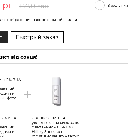
 грн
1 740 грн
В желания
ля отображения накопительной скидки
Ь
Быстрый заказ
ист від сонця!
 2% ВНА +
Солнцезащитная
увлажняющая сыворотка
ивающий
с витамином С SPF30
идами и
Hillary Sunscreen
ми
moisturier serum Vitamin