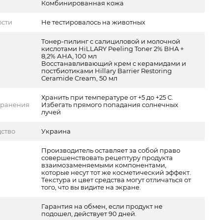
Комбинированная кожа
ости
Не тестировалось на животных
Тонер-пилинг с салициловой и молочной
кислотами HiLLARY Peeling Toner 2% ВHA +
8,2% АНА, 100 мл
Восстанавливающий крем с керамидами и
постбиотиками Hillary Barrier Restoring
Ceramide Cream, 50 мл
Хранить при температуре от +5 до +25 С.
хранения
Избегать прямого попадания солнечных
лучей
ство
Украина
Производитель оставляет за собой право
совершенствовать рецептуру продукта
взаимозаменяемыми компонентами,
которые несут тот же косметический эффект.
Текстура и цвет средства могут отличаться от
того, что вы видите на экране.
Гарантия на обмен, если продукт не
подошел, действует 90 дней.