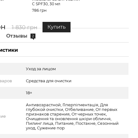
C SPF30, 30 мл
786 грн
рн
1 830 грн
Купить
е
Отзывы
2
истики
Уход за лицом
оваров
Средства для очистки
18+
Антивозрастной, Гіперпігментація, Для
глубокой очистки, Отбеливание, От первых
признаков старения, От черных точек,
ние
Очищення та оновлення шкіри обличчя,
Пилинг лица, Питание, Постакне, Сезонный
уход, Сужение пор