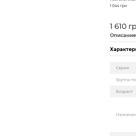
1 044 грн
1 610 г
Описани
Характер
Серия
Группа т
Возраст
Назначе