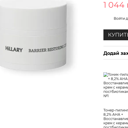
1 044
%
Войти
д
КУПИТ
Додай зах
Тонер-пилинг
8,2% АНА +
Восстанавл
крем с керам
постбиотика