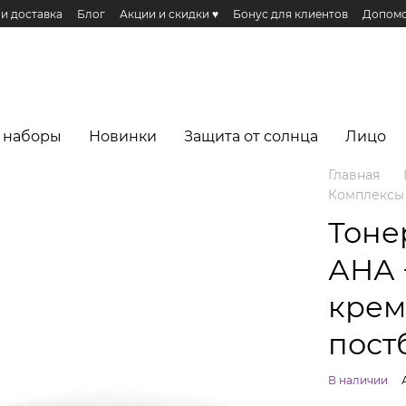
 и доставка
Блог
Акции и скидки ♥️
Бонус для клиентов
Допомо
Публичная оферта
Эко сертификаты и сертификация
Реферальная п
еса
 наборы
Новинки
Защита от солнца
Лицо
Главная
Комплексы
Тоне
АНА 
крем
пост
В наличии