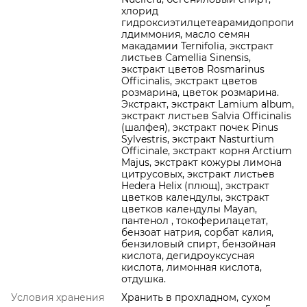
хлорид
гидроксиэтилцетеарамидопропи
лдиммония, масло семян
макадамии Ternifolia, экстракт
листьев Camellia Sinensis,
экстракт цветов Rosmarinus
Officinalis, экстракт цветов
розмарина, цветок розмарина.
Экстракт, экстракт Lamium album,
экстракт листьев Salvia Officinalis
(шалфея), экстракт почек Pinus
Sylvestris, экстракт Nasturtium
Officinale, экстракт корня Arctium
Majus, экстракт кожуры лимона
цитрусовых, экстракт листьев
Hedera Helix (плющ), экстракт
цветков календулы, экстракт
цветков календулы Mayan,
пантенол , токоферилацетат,
бензоат натрия, сорбат калия,
бензиловый спирт, бензойная
кислота, дегидроуксусная
кислота, лимонная кислота,
отдушка.
Условия хранения
Хранить в прохладном, сухом