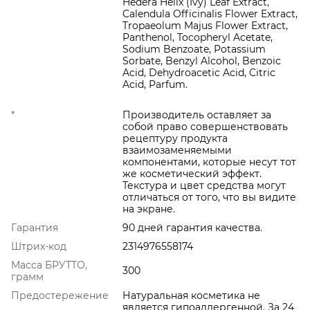
Hedera Helix (Ivy) Leaf Extract,
Calendula Officinalis Flower Extract,
Tropaeolum Majus Flower Extract,
Panthenol, Tocopheryl Acetate,
Sodium Benzoate, Potassium
Sorbate, Benzyl Alcohol, Benzoic
Acid, Dehydroacetic Acid, Citric
Acid, Parfum.
*
Производитель оставляет за
собой право совершенствовать
рецептуру продукта
взаимозаменяемыми
компонентами, которые несут тот
же косметический эффект.
Текстура и цвет средства могут
отличаться от того, что вы видите
на экране.
Гарантия
90 дней гарантия качества.
Штрих-код
2314976558174
Масса БРУТТО,
300
грамм
Предостережение
Натуральная косметика не
является гипоаллергенной. За 24