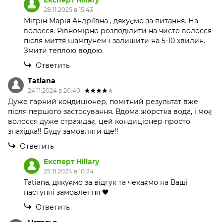
Експерт Hillary
28.11.2025 в 15:43
Мігрін Марія Андріївна , дякуємо за питання. На
волосся. Рівномірно розподілити на чисте волосся
після миття шампунем і залишити на 5-10 хвилин.
Змити теплою водою.
Ответить
Tatiana
24.11.2024 в 20:40
Дуже гарний кондиціонер, помітний результат вже
після першого застосування. Вдома жорстка вода, і моє
волосся дуже страждає, цей кондиціонер просто
знахідка!! Буду замовляти ще!!
Ответить
Експерт Hillary
25.11.2024 в 10:34
Tatiana, дякуємо за відгук та чекаємо на Ваші
наступні замовлення 🖤
Ответить