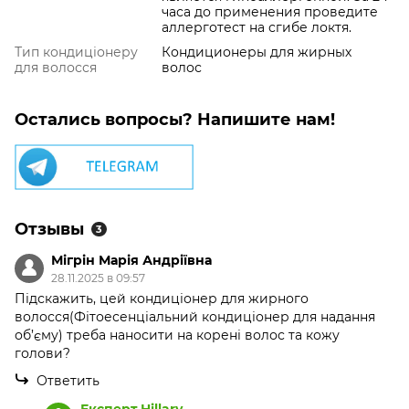
часа до применения проведите
аллерготест на сгибе локтя.
Тип кондиціонеру
Кондиционеры для жирных
для волосся
волос
Остались вопросы? Напишите нам!
Отзывы
3
Мігрін Марія Андріївна
28.11.2025 в 09:57
Підскажить, цей кондиціонер для жирного
волосся(Фітоесенціальний кондиціонер для надання
об’єму) треба наносити на корені волос та кожу
голови?
Ответить