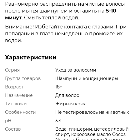
Равномерно распределить на чистые волосы
после мытья шампунем и оставить на
5-10
минут
. Смыть теплой водой.
Внимание! Избегайте контакта с глазами. При
попадании в глаза немедленно промойте их
водой.
Характеристики
Серия
Уход за волосами
Группа товаров
Шампуни и кондиционеры
Возраст
18+
Назначение
Для волос
Тип кожи
Жирная кожа
Особенности
Не тестировалось на животных
pH
3.4
Состав
Вода, глицерин, цетеариловый
спирт, кокосовое масло Cocos
Nucifera, бегениловый спирт,