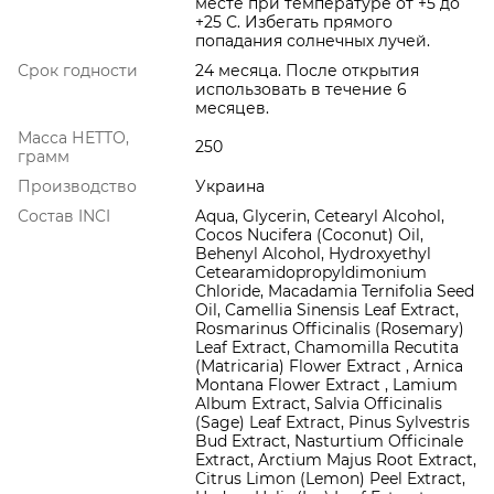
месте при температуре от +5 до
+25 С. Избегать прямого
попадания солнечных лучей.
Срок годности
24 месяца. После открытия
использовать в течение 6
месяцев.
Масса НЕТТО,
250
грамм
Производство
Украина
Состав INCI
Aqua, Glycerin, Cetearyl Alcohol,
Cocos Nucifera (Coconut) Oil,
Behenyl Alcohol, Hydroxyethyl
Cetearamidopropyldimonium
Chloride, Macadamia Ternifolia Seed
Oil, Camellia Sinensis Leaf Extract,
Rosmarinus Officinalis (Rosemary)
Leaf Extract, Chamomilla Recutita
(Matricaria) Flower Extract , Arnica
Montana Flower Extract , Lamium
Album Extract, Salvia Officinalis
(Sage) Leaf Extract, Pinus Sylvestris
Bud Extract, Nasturtium Officinale
Extract, Arctium Majus Root Extract,
Citrus Limon (Lemon) Peel Extract,