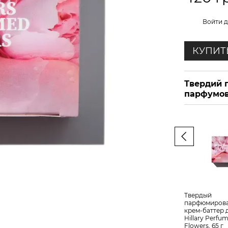
%
Войти
д
КУПИТ
Твердий 
парфумов
Твердый
парфюмиров
крем-баттер 
Hillary Perfum
Flowers, 65 г