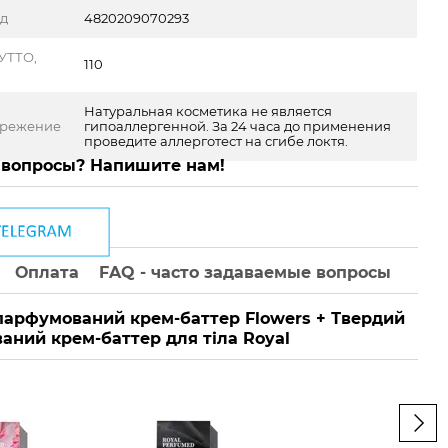
од
4820209070293
УТТО,
110
Натуральная косметика не является
ережение
гипоаллергенной. За 24 часа до применения
проведите аллерготест на сгибе локтя.
 вопросы? Напишите нам!
Оплата
FAQ - часто задаваемые вопросы
парфумований крем-баттер Flowers + Твердий
Тве
аний крем-баттер для тіла Royal
Скр