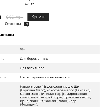
420 грн
420 
н
75
840 грн
Купить
е
Отзывы
59
истики
18+
ние
Для беременных
Для всех типов
ости
Не тестировалось на животных
Какао-масло (Индонезия), масло Ши
(Буркина Фасо), кокосовое масло (Таиланд),
масло манго (Индия), парфюмированная
композиция — грейпфрут, фруктовые ноты,
ирис, гиацинт, жасмин, пион, кедр
(Франция).