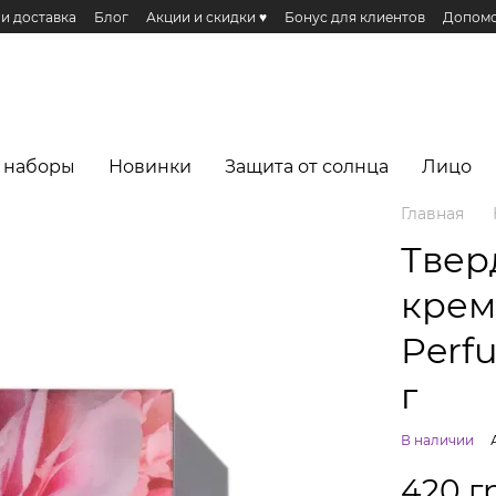
 и доставка
Блог
Акции и скидки ♥️
Бонус для клиентов
Допомо
Публичная оферта
Эко сертификаты и сертификация
Реферальная п
еса
 наборы
Новинки
Защита от солнца
Лицо
Главная
Твер
крем-
Perfu
г
В наличии
420 г