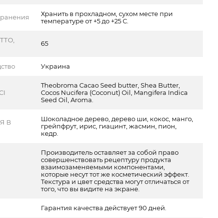
Хранить в прохладном, сухом месте при
хранения
температуре от +5 до +25 С.
ТТО,
65
ство
Украина
Theobroma Cacao Seed butter, Shea Butter,
CI
Cocos Nucifera (Coconut) Oil, Mangifera Indica
Seed Oil, Aroma.
Шоколадное дерево, дерево ши, кокос, манго,
Я В
грейпфрут, ирис, гиацинт, жасмин, пион,
Е
кедр.
Производитель оставляет за собой право
совершенствовать рецептуру продукта
взаимозаменяемыми компонентами,
которые несут тот же косметический эффект.
Текстура и цвет средства могут отличаться от
того, что вы видите на экране.
Гарантия качества действует 90 дней.