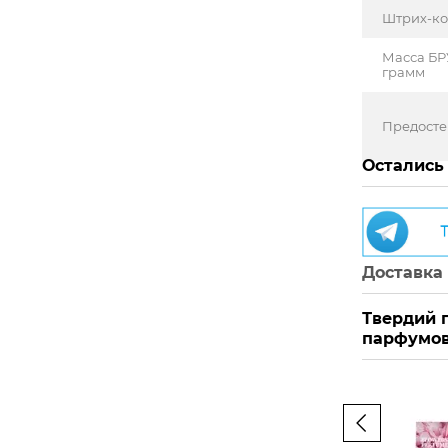
Штрих-к
Масса БР
грамм
Предост
Остались
Доставка
Твердий 
парфумов