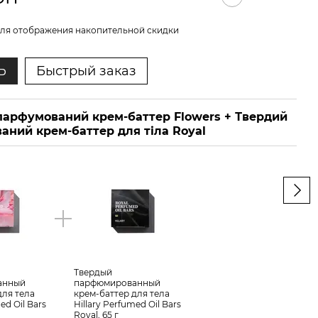
ля отображения накопительной скидки
Ь
Быстрый заказ
парфумований крем-баттер Flowers + Твердий
Тве
аний крем-баттер для тіла Royal
Скр
Твердый
Тве
анный
парфюмированный
пар
для тела
крем-баттер для тела
крем
ed Oil Bars
Hillary Perfumed Oil Bars
Hill
Royal, 65 г
Flowe