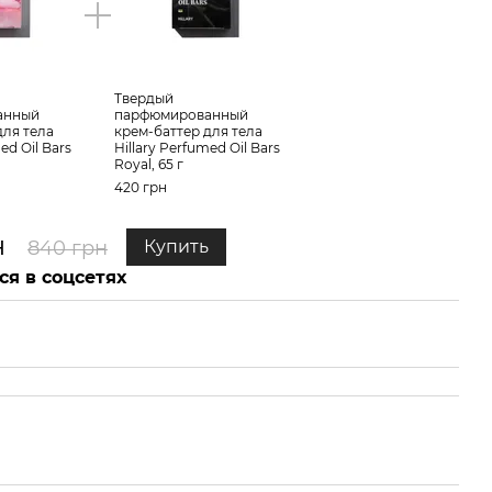
Твердый
Тве
анный
парфюмированный
пар
для тела
крем-баттер для тела
крем
ed Oil Bars
Hillary Perfumed Oil Bars
Hill
Royal, 65 г
Flowe
420 грн
420 
н
75
840 грн
Купить
ся в соцсетях