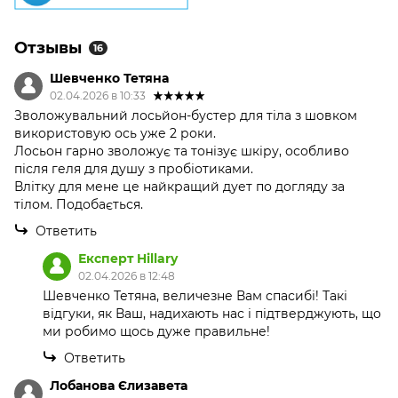
Отзывы
16
Шевченко Тетяна
02.04.2026 в 10:33
Зволожувальний лосьйон-бустер для тіла з шовком
використовую ось уже 2 роки.
Лосьон гарно зволожує та тонізує шкіру, особливо
після геля для душу з пробіотиками.
Влітку для мене це найкращий дует по догляду за
тілом. Подобається.
Ответить
Експерт Hillary
02.04.2026 в 12:48
Шевченко Тетяна, величезне Вам спасибі! Такі
відгуки, як Ваш, надихають нас і підтверджують, що
ми робимо щось дуже правильне!
Ответить
Лобанова Єлизавета