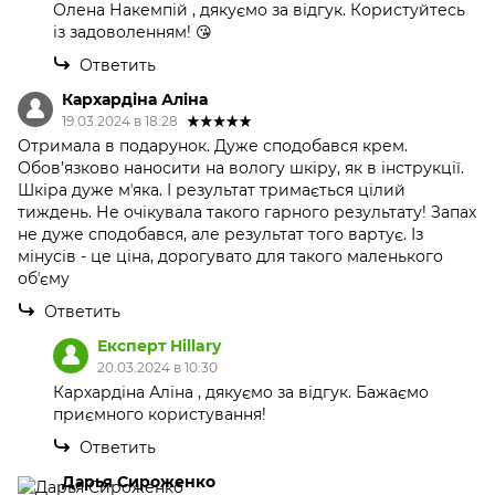
Олена Накемпій , дякуємо за відгук. Користуйтесь
із задоволенням! 😘
Ответить
Кархардіна Аліна
19.03.2024 в 18:28
Отримала в подарунок. Дуже сподобався крем.
Обов’язково наносити на вологу шкіру, як в інструкції.
Шкіра дуже мʼяка. І результат тримається цілий
тиждень. Не очікувала такого гарного результату! Запах
не дуже сподобався, але результат того вартує. Із
мінусів - це ціна, дорогувато для такого маленького
обʼєму
Ответить
Експерт Hillary
20.03.2024 в 10:30
Кархардіна Аліна , дякуємо за відгук. Бажаємо
приємного користування!
Ответить
Дарья Сироженко