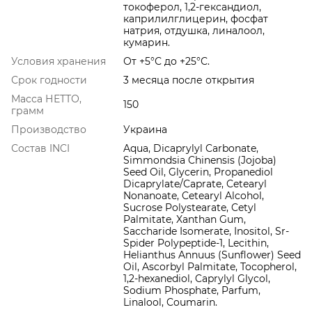
токоферол, 1,2-гександиол,
каприлилглицерин, фосфат
натрия, отдушка, линалоол,
кумарин.
Условия хранения
От +5°С до +25°С.
Срок годности
3 месяца после открытия
Масса НЕТТО,
150
грамм
Производство
Украина
Состав INCI
Aqua, Dicaprylyl Carbonate,
Simmondsia Chinensis (Jojoba)
Seed Oil, Glycerin, Propanediol
Dicaprylate/Caprate, Cetearyl
Nonanoate, Cetearyl Alcohol,
Sucrose Polystearate, Cetyl
Palmitate, Xanthan Gum,
Saccharide Isomerate, Inositol, Sr-
Spider Polypeptide-1, Lecithin,
Helianthus Annuus (Sunflower) Seed
Oil, Ascorbyl Palmitate, Tocopherol,
1,2-hexanediol, Caprylyl Glycol,
Sodium Phosphate, Parfum,
Linalool, Coumarin.