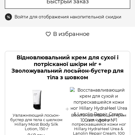
Быстрый заказ
Войти
для отображения накопительной скидки
%
В избранное
Відновлювальний крем для сухої і
потрісканої шкіри ніг +
Зволожувальний лосьйон-бустер для
тіла з шовком
Увлажняющий лосьон-
Восстанавливающий крем
бустер для тела с шелком
для сухой и
Hillary Moist Body Silk
потрескавшейся кожи ног
Lotion, 150 г
Hillary HydraHeel Urea &
Lanolin Repair Cream, 100