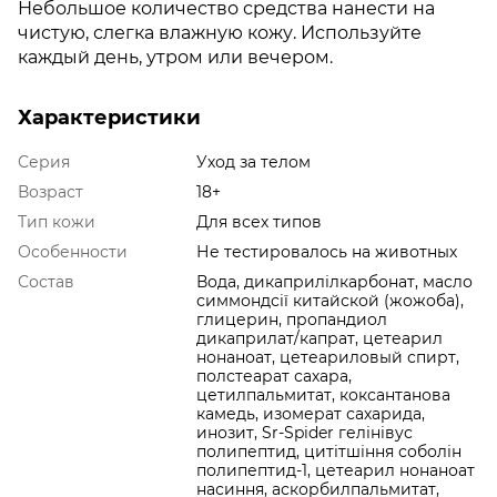
Небольшое количество средства нанести на
чистую, слегка влажную кожу. Используйте
каждый день, утром или вечером.
Характеристики
Серия
Уход за телом
Возраст
18+
Тип кожи
Для всех типов
Особенности
Не тестировалось на животных
Состав
Вода, дикаприлілкарбонат, масло
симмондсії китайской (жожоба),
глицерин, пропандиол
дикаприлат/капрат, цетеарил
нонаноат, цетеариловый спирт,
полстеарат сахара,
цетилпальмитат, коксантанова
камедь, изомерат сахарида,
инозит, Sr-Spider гелінівус
полипептид, цитітшіння соболін
полипептид-1, цетеарил нонаноат
насиння, аскорбилпальмитат,