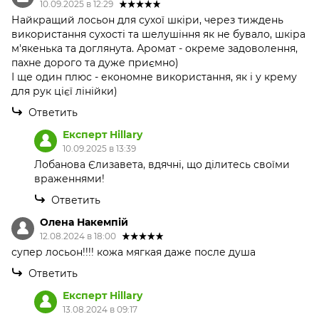
10.09.2025 в 12:29
Найкращий лосьон для сухої шкіри, через тиждень
використання сухості та шелушіння як не бувало, шкіра
м'якенька та доглянута. Аромат - окреме задоволення,
пахне дорого та дуже приємно)
І ще один плюс - економне використання, як і у крему
для рук цієї лінійки)
Ответить
Експерт Hillary
10.09.2025 в 13:39
Лобанова Єлизавета, вдячні, що ділитесь своїми
враженнями!
Ответить
Олена Накемпій
12.08.2024 в 18:00
супер лосьон!!!! кожа мягкая даже после душа
Ответить
Експерт Hillary
13.08.2024 в 09:17