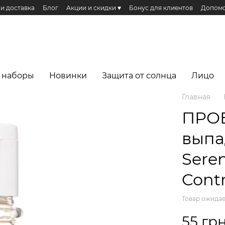
 и доставка
Блог
Акции и скидки ♥️
Бонус для клиентов
Допомо
Публичная оферта
Эко сертификаты и сертификация
Реферальная п
еса
 наборы
Новинки
Защита от солнца
Лицо
Главная
ПРОБ
выпа
Seren
Cont
Товар ожидае
55 гр