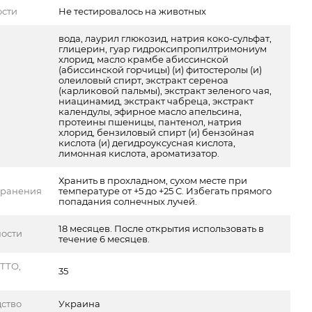
ости
Не тестировалось на животных
вода, лаурил глюкозид, натрия коко-сульфат,
глицерин, гуар гидроксипропилтримониум
хлорид, масло крамбе абиссинской
(абиссинской горчицы) (и) фитостеролы (и)
олеиловый спирт, экстракт сереноа
(карликовой пальмы), экстракт зеленого чая,
ниацинамид, экстракт чабреца, экстракт
календулы, эфирное масло апельсина,
протеины пшеницы, пантенол, натрия
хлорид, бензиловый спирт (и) бензойная
кислота (и) дегидроуксусная кислота,
лимонная кислота, ароматизатор.
Хранить в прохладном, сухом месте при
хранения
температуре от +5 до +25 С. Избегать прямого
попадания солнечных лучей.
18 месяцев. После открытия использовать в
ности
течение 6 месяцев.
ТТО,
35
ство
Украина