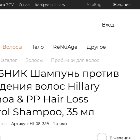
Укр
Eng
Желания
га ЗСУ
О нас
Карʼєра в Hillary
рограмма Hillary
Вход
Волосы
Тело
ReNuAge
Другое
Каталог
Волосы
Пробники для волос
НИК Шампунь против
дения волос Hillary
oa & РР Hair Loss
rol Shampoo, 35 мл
тся
Артикул: HI-08-359
1 отзыв
н
В желания