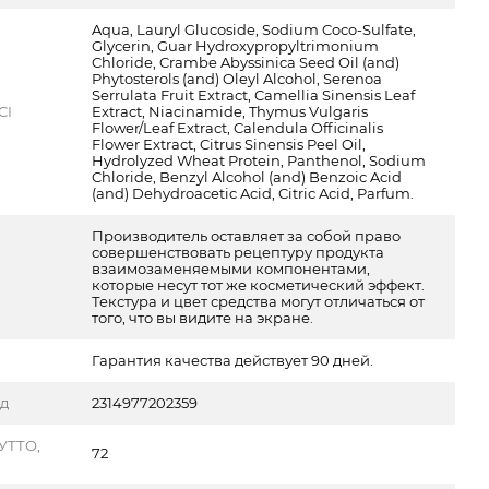
Aqua, Lauryl Glucoside, Sodium Coco-Sulfate,
Glycerin, Guar Hydroxypropyltrimonium
Chloride, Crambe Abyssinica Seed Oil (and)
Phytosterols (and) Oleyl Alcohol, Serenoa
Serrulata Fruit Extract, Camellia Sinensis Leaf
CI
Extract, Niacinamide, Thymus Vulgaris
Flower/Leaf Extract, Calendula Officinalis
Flower Extract, Citrus Sinensis Peel Oil,
Hydrolyzed Wheat Protein, Panthenol, Sodium
Chloride, Benzyl Alcohol (and) Benzoic Acid
(and) Dehydroacetic Acid, Citric Acid, Parfum.
Производитель оставляет за собой право
совершенствовать рецептуру продукта
взаимозаменяемыми компонентами,
которые несут тот же косметический эффект.
Текстура и цвет средства могут отличаться от
того, что вы видите на экране.
Гарантия качества действует 90 дней.
од
2314977202359
УТТО,
72