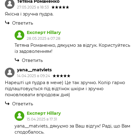
Тетяна Романенко
27.05.2025 в 18:53
Якісна і зручна пудра.
Ответить
Експерт Hillary
28.05.2025 в 07:28
Тетяна Романенко, дякуємо за відгук. Користуйтесь
із задоволенням!
Ответить
yana__matviets
14.04.2025 в 09:24
Нарешті ця пудра в мене) Це так зручно. Колір гарно
підлаштовується під відтінок шкіри і зручно
поновлювати впродовж дня)
Ответить
Експерт Hillary
15.04.2025 в 17:31
yana__matviets, дякуємо за Ваш відгук! Раді, що Вам
сподобалось.