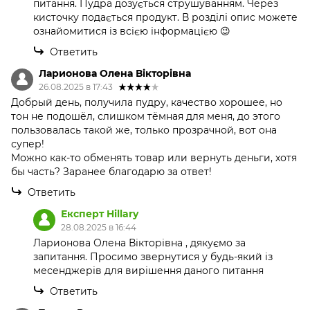
питання. Пудра дозується струшуванням. Через
кисточку подається продукт. В розділі опис можете
ознайомитися із всією інформацією 😉
Ответить
Ларионова Олена Вікторівна
26.08.2025 в 17:43
Добрый день, получила пудру, качество хорошее, но
тон не подошёл, слишком тёмная для меня, до этого
пользовалась такой же, только прозрачной, вот она
супер!
Можно как-то обменять товар или вернуть деньги, хотя
бы часть? Заранее благодарю за ответ!
Ответить
Експерт Hillary
28.08.2025 в 16:44
Ларионова Олена Вікторівна , дякуємо за
запитання. Просимо звернутися у будь-який із
месенджерів для вирішення даного питання
Ответить