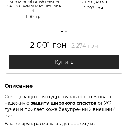
Sun Mineral Brush Powder
SPF30+, 40 мл
S
SPF 30+ Warm Medium Tone,
1 092 грн
4 г
1 182 грн
2 001 грн
2 274 грн
Купить
Описание
Солнцезащитная пудра-вуаль обеспечивает
надежную
защиту широкого спектра
от УФ
лучей и придает коже безупречный внешний
вид.
Благодаря крахмалу, выделенному из