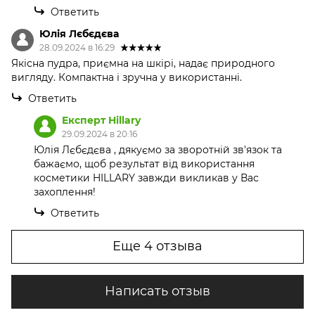
Ответить
Юлія Лєбєдєва
28.09.2024 в 16:29
Якісна пудра, приємна на шкірі, надає природного
вигляду. Компактна і зручна у використанні.
Ответить
Експерт Hillary
29.09.2024 в 20:16
Юлія Лєбєдєва , дякуємо за зворотній зв'язок та
бажаємо, щоб результат від використання
косметики HILLARY завжди викликав у Вас
захоплення!
Ответить
Еще 4 отзыва
Написать отзыв