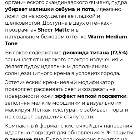
органического скандинавского ячменя, пудра
убирает излишки себума и пота
, идеально
ложится на кожу, делая ее гладкой и
шелковистой. Доступна в двух оттенках -
прозрачная
Sheer Matte
и в
натуральном бежевом оттенке
Warm Medium
Tone
.
Высокое содержание
диоксида титана (17,5%)
защищает от широкого спектра излучения и
делает пудру идеальным дополнением
солнцезащитного крема в условиях города.
Эстетический кремниевый модификатор
позволяет рассеивать свет и создавать на
поверхности кожи
эффект мягкой подсветки
,
заполняя мелкие морщинки и визуально их
маскируя. Легкая текстура не забивает поры и
не создает ощущения стянутости.
Компактный формат с кисточкой для нанесения
идеально подходит для обновления SPF-защиты
в течение дня
. Пудра равномерно ложится на