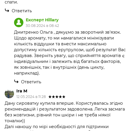
спати.
Ответить
Експерт Hillary
30.08.2024 в 08:42
Дмитренко Ольга , дякуємо за зворотний зв'язок.
Щодо аромату, то ми намагалися мінімізувати
кількість віддушки та внести максимально
допустиму кількість ерутрулози, щоб результат Вас
радував. Зверніть увагу, що сприйняття ароматів є
індивідуальним і залежить від багатьох факторів,
як зовнішніх, так і внутрішніх (день циклу,
наприклад).
Ответить
Ira M
12.05.2024 в 11:28
Дану сироватку купила вперше. Користувалась згідно
рекомендацій і результатом задоволена. Легка засмага
без жовтизни, рівний тон шкіри і не треба ніякої
тоналки))
Далі наношу по мірі необхідності для підтримки