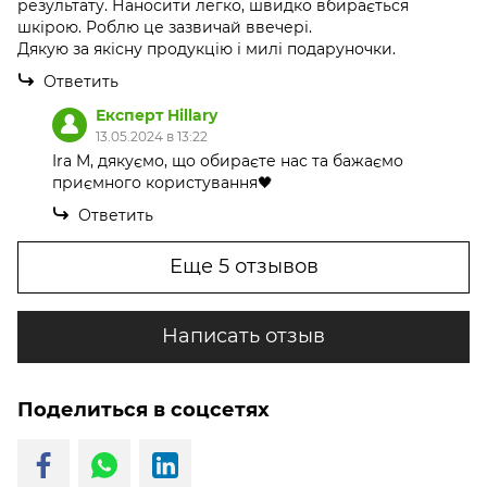
результату. Наносити легко, швидко вбирається
шкірою. Роблю це зазвичай ввечері.
Дякую за якісну продукцію і милі подаруночки.
Ответить
Експерт Hillary
13.05.2024 в 13:22
Ira M, дякуємо, що обираєте нас та бажаємо
приємного користування🖤
Ответить
Еще 5 отзывов
Написать отзыв
Поделиться в соцсетях