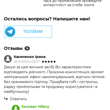
часа до применения проведите
аллерготест на сгибе локтя.
Остались вопросы? Напишите нам!
Отзывы
19
Касяненко Ірина
26.12.2025 в 09:27
Дякую за цей якісний засіб) Всі характеристики
відповідають дійсності. Приємна консистенція, аромат
нейтральний, ефект накопичувальний, відтінок теплий
без оранжевого підтону. Придбала собі і сестричці,
раджу приятелькам та продовжу користуватися і в
майбутньому)
Ответить
Експерт Hillary