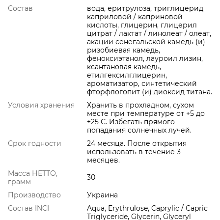
Состав
вода, еритрулоза, триглицерид
каприловой / каприновой
кислоты, глицерин, глицерил
цитрат / лактат / линолеат / олеат,
акации сенегальской камедь (и)
ризобиевая камедь,
феноксиэтанол, лауроил лизин,
ксантановая камедь,
етилгексилглицерин,
ароматизатор, синтетический
фторфлогопит (и) диоксид титана.
Условия хранения
Хранить в прохладном, сухом
месте при температуре от +5 до
+25 С. Избегать прямого
попадания солнечных лучей.
Срок годности
24 месяца. После открытия
использовать в течение 3
месяцев.
Масса НЕТТО,
30
грамм
Производство
Украина
Состав INCI
Aqua, Erythrulose, Caprylic / Capric
Triglyceride, Glycerin, Glyceryl