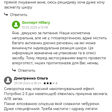
прямій лікування акне, оюсь рецидиву хоча дуже хочу
засмаглу шкіру
Ответить
Експерт Hillary
19.05.2025 в 13:08
Яна , дякуємо за питання. Наша косметика
натуральна, але не є гіпоалергенною, адже містить
багато активних діючих речовин, на які може
виникнути індивідуальна реакція шкіри. Ця
інформація зазначена на упаковках та в описі
засобу. Тому перед застосуванням варто провести
алерготест, інших протипоказів для Вас немає.
Ответить
Дмитренко Ольга
29.08.2024 в 18:24
Сиворотка має класний накопичувальний ефект.
Потрібно 2-3 дні мазати,щоб зʼявилась приємна засмага.
АЛЕ запах.
Пахне зіпсованою олією,на якій смажили чебуреки.
Дуже специфічний. Треба мастити і одразу лягати