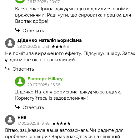
26.12.2025 в 10:07
Касяненко Ірина, дякуємо, що поділилися своїми
враженнями. Раді чути, що сироватка працює для
Вас так добре!
Ответить
Діденко Наталія Борисівна
29.07.2025 в 15:31
Не помітила вираженого ефекту. Підсушує шкіру. Запах
є, для мене ок, не навʼязливий.
Ответить
Експерт Hillary
29.07.2025 в 16:36
Діденко Наталія Борисівна, дякуємо за відгук.
Користуйтесь із задоволенням!
Ответить
Яна
17.05.2025 в 19:48
Вітаю, зацікавила ваша автозасмага. Чи радите для
проблемної шкіри? Зараз знаходжусь на фінішній