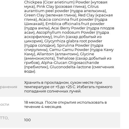
Chickpea (Cicer arietinum) Powder (нутовая
мука), Pink Clay (розовая глина), Citrus
aurantium peel powder (пудра апельсина),
Green Clay (зеленая глина), Red Clay (красная
глина), Acacia concinna fruit powder (пудра
Шикакай), Emblica officinalis fruit powder
(пудра амлы), Acai Berry Powder (пудра плодов
асаи), Ascophyllum nodosum Powder (пудра
аскорфилому), Inulin (сахар добытый из
цикория), Glycyrrhiza glabra root powder
(пудра солодки), Spirulina Powder (пудра
спирулины), Сamu-Сamu Powder (пудра Каму
Каму), Allantoin (аллантоин), Glycine
(аминокислота), Trehalose (сахар добытый из
грибов), Alpha-Glucan Oligosaccharide
(пребиотик), Gluсоnоdеltа-lасtоnе (смягчения
воды).
Хранить в прохладном, сухом месте при
хранения
температуре от +5 до +25 С. Избегать прямого
попадания солнечных лучей.
18 месяца. После открытия использовать в
ности
течение 4 месяцев.
ТТО,
100