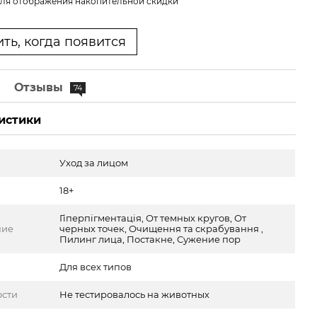
ля отображения накопительной скидки
ть, когда появится
е
Отзывы
74
истики
Уход за лицом
18+
Гіперпігментація, От темных кругов, От
ние
черных точек, Очищення та скрабування ,
Пилинг лица, Постакне, Сужение пор
Для всех типов
ости
Не тестировалось на животных