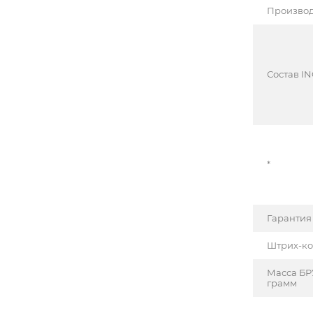
Производ
Состав IN
*
Гарантия
Штрих-к
Масса БР
грамм