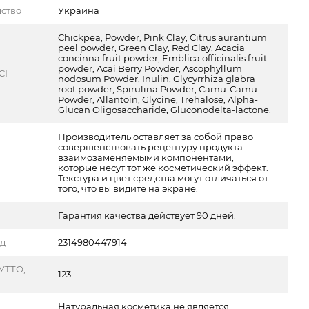
ство
Украина
Chickpea, Powder, Pink Clay, Citrus aurantium
peel powder, Green Clay, Red Clay, Acacia
concinna fruit powder, Emblica officinalis fruit
powder, Acai Berry Powder, Ascophyllum
CI
nodosum Powder, Inulin, Glycyrrhiza glabra
root powder, Spirulina Powder, Сamu-Сamu
Powder, Allantoin, Glycine, Trehalose, Alpha-
Glucan Oligosaccharide, Gluсоnоdеltа-lасtоnе.
Производитель оставляет за собой право
совершенствовать рецептуру продукта
взаимозаменяемыми компонентами,
которые несут тот же косметический эффект.
Текстура и цвет средства могут отличаться от
того, что вы видите на экране.
Гарантия качества действует 90 дней.
од
2314980447914
УТТО,
123
Натуральная косметика не является