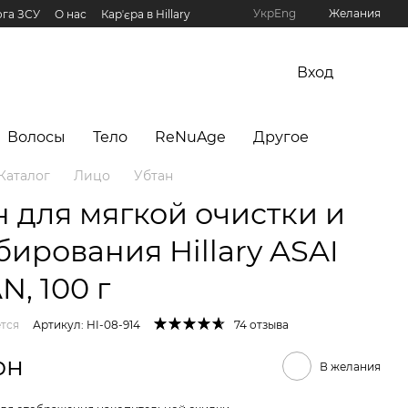
Укр
Eng
Желания
га ЗСУ
О нас
Карʼєра в Hillary
рограмма Hillary
Вход
Волосы
Тело
ReNuAge
Другое
Каталог
Лицо
Убтан
н для мягкой очистки и
бирования Hillary ASAI
N, 100 г
тся
Артикул: HI-08-914
74 отзыва
рн
В желания