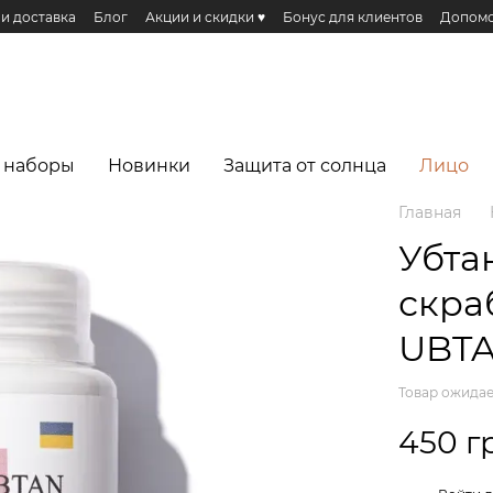
 и доставка
Блог
Акции и скидки ♥️
Бонус для клиентов
Допомо
Публичная оферта
Эко сертификаты и сертификация
Реферальная п
еса
 наборы
Новинки
Защита от солнца
Лицо
Главная
Убта
скра
UBTA
Товар ожидае
450 г