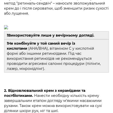
метод "ретиналь-сендвіч" – наносьте зволожувальний
крем до і після сироватки, щоб зменшити ризик сухості
або лущення.
❗️Використовуйте лише у вечірньому догляді.
❗️Не комбінуйте у той самий вечір із
кислотами
(AHA/BHA), вітаміном C у кислотній
формі або іншими ретиноїдами. Під час
використання ретиноїдів не рекомендується
проводити агресивні салонні процедури (пілінги,
лазер, мікронідлінг).
2. Відновлювальний крем з керамідами та
постбіотиками.
Нанести необхідну кількість крему
завершальним етапом догляду м’якими масажними
рухами. Також крем можна використовувати на сухі
ділянки шкіри рук, ніг та шиї.