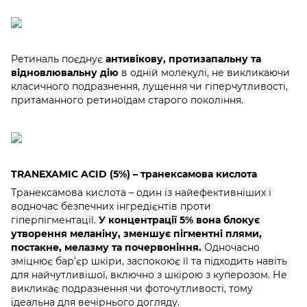
Ретиналь поєднує
антивікову, протизапальну та
відновлювальну дію
в одній молекулі, не викликаючи
класичного подразнення, лущення чи гіперчутливості,
притаманного ретиноїдам старого покоління.
TRANEXAMIC ACID (5%) – транексамова кислота
Транексамова кислота – один із найефективніших і
водночас безпечних інгредієнтів проти
гіперпігментації.
У концентрації 5% вона блокує
утворення меланіну, зменшує пігментні плями,
постакне, мелазму та почервоніння.
Одночасно
зміцнює бар’єр шкіри, заспокоює її та підходить навіть
для найчутливішої, включно з шкірою з куперозом. Не
викликає подразнення чи фоточутливості, тому
ідеальна для вечірнього догляду.