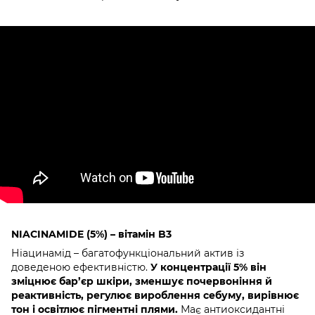
NIACINAMIDE (5%) – вітамін B3
Ніацинамід – багатофункціональний актив із
доведеною ефективністю.
У концентрації 5% він
зміцнює бар’єр шкіри, зменшує почервоніння й
реактивність, регулює вироблення себуму, вирівнює
тон і освітлює пігментні плями.
Має антиоксидантні