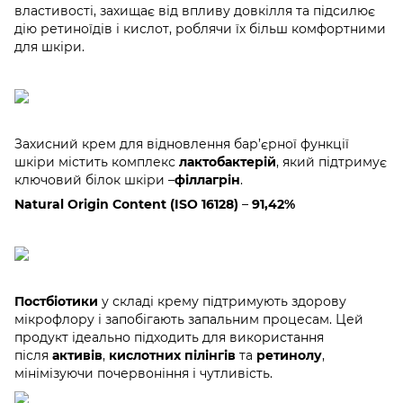
властивості, захищає від впливу довкілля та підсилює
дію ретиноїдів і кислот, роблячи їх більш комфортними
для шкіри.
Захисний крем для відновлення бар’єрної функції
шкіри містить комплекс
лактобактерій
, який підтримує
ключовий білок шкіри –
філлагрін
.
Natural Origin Content (ISO 16128)
–
91,42%
Постбіотики
у складі крему підтримують здорову
мікрофлору і запобігають запальним процесам. Цей
продукт ідеально підходить для використання
після
активів
,
кислотних пілінгів
та
ретинолу
,
мінімізуючи почервоніння і чутливість.