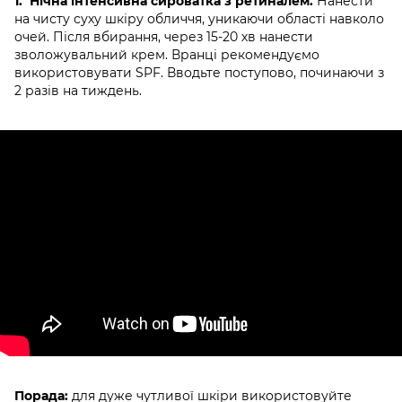
1. Нічна інтенсивна сироватка з ретиналем.
Нанести
на чисту суху шкіру обличчя, уникаючи області навколо
очей. Після вбирання, через 15-20 хв нанести
зволожувальний крем. Вранці рекомендуємо
використовувати SPF. Вводьте поступово, починаючи з
2 разів на тиждень.
Порада:
для дуже чутливої шкіри використовуйте