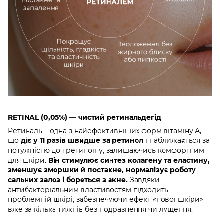
RETINAL (0,05%) — чистий ретинальдегід
Ретиналь – одна з найефективніших форм вітаміну А,
що
діє у 11 разів швидше за ретинол
і наближається за
потужністю до третиноїну, залишаючись комфортним
для шкіри.
Він стимулює синтез колагену та еластину,
зменшує зморшки й постакне, нормалізує роботу
сальних залоз і бореться з акне.
Завдяки
антибактеріальним властивостям підходить
проблемній шкірі, забезпечуючи ефект «нової шкіри»
вже за кілька тижнів без подразнення чи лущення.