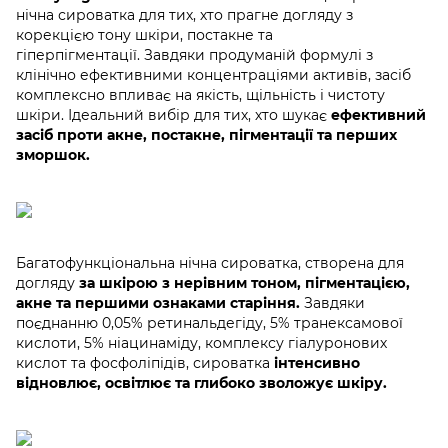
нічна сироватка для тих, хто прагне догляду з
корекцією тону шкіри, постакне та
гіперпігментації. Завдяки продуманій формулі з
клінічно ефективними концентраціями активів, засіб
комплексно впливає на якість, щільність і чистоту
шкіри. Ідеальний вибір для тих, хто шукає
ефективний
засіб проти акне, постакне, пігментації та перших
зморшок.
Багатофункціональна нічна сироватка, створена для
догляду
за шкірою з нерівним тоном, пігментацією,
акне та першими ознаками старіння.
Завдяки
поєднанню 0,05% ретинальдегіду, 5% транексамової
кислоти, 5% ніацинаміду, комплексу гіалуронових
кислот та фосфоліпідів, сироватка
інтенсивно
відновлює, освітлює та глибоко зволожує шкіру.