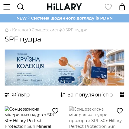
NEW ⌇ Система щоденного догляду із PDRN
Каталог
Сонцезахист☀️
SPF пудра
SPF пудра
Фільтр
За популярністю