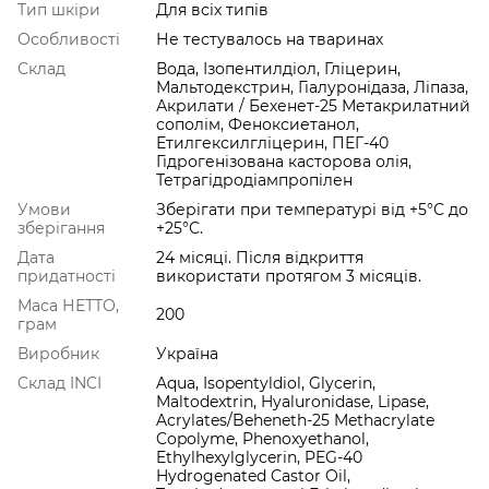
Тип шкіри
Для всіх типів
Особливості
Не тестувалось на тваринах
Склад
Вода, Ізопентилдіол, Гліцерин,
Мальтодекстрин, Гіалуронідаза, Ліпаза,
Акрилати / Бехенет-25 Метакрилатний
сополім, Феноксиетанол,
Етилгексилгліцерин, ПЕГ-40
Гідрогенізована касторова олія,
Тетрагідродіампропілен
Умови
Зберігати при температурі від +5°С до
зберігання
+25°С.
Дата
24 місяці. Після відкриття
придатності
використати протягом 3 місяців.
Маса НЕТТО,
200
грам
Виробник
Україна
Cклад INCI
Aqua, Isopentyldiol, Glycerin,
Maltodextrin, Hyaluronidase, Lipase,
Acrylates/Beheneth-25 Methacrylate
Copolyme, Phenoxyethanol,
Ethylhexylglycerin, PEG-40
Hydrogenated Castor Oil,