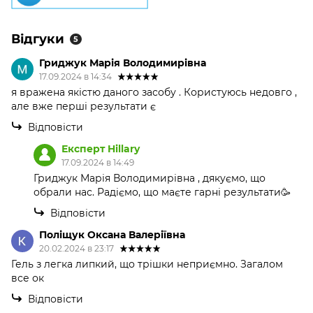
Відгуки
5
Гриджук Марія Володимирівна
17.09.2024 в 14:34
я вражена якістю даного засобу . Користуюсь недовго ,
але вже перші результати є
Відповісти
Експерт Hillary
17.09.2024 в 14:49
Гриджук Марія Володимирівна , дякуємо, що
обрали нас. Радіємо, що маєте гарні результати🥳
Відповісти
Поліщук Оксана Валеріївна
20.02.2024 в 23:17
Гель з легка липкий, що трішки неприємно. Загалом
все ок
Відповісти