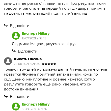
залишає неприємної плівки на тілі. Про результат поки
говорити рано, але на перший погляд - шкіра приємна
на дотик та має рівніший підтягнутий вигляд
Відповісти
Експерт Hillary
19.07.2021 в 16:49
Людмила Мацюк, дякуємо за відгук
Відповісти
Кикоть Оксана
29.06.2021 в 21:04
Только пару дней использую данный гель, но мне очень
нравится 🤩очень приятный запах ванили, кожа, по
ощущению, как плотнее и ровнее кажется, хотя о
результате говорить ещё рано. Уверена, что он
достоин внимания!
Відповісти
Експерт Hillary
30.06.2021 в 12:02