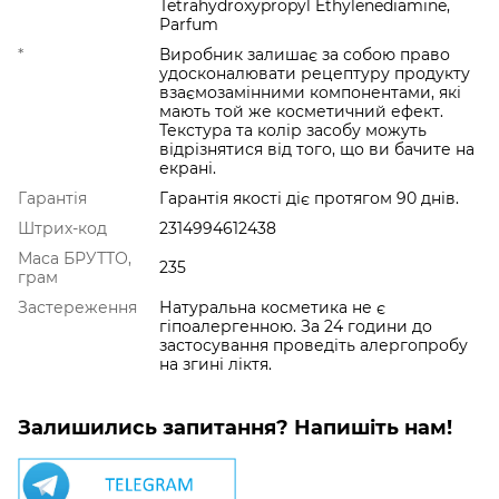
Tetrahydroxypropyl Ethylenediamine,
Parfum
*
Виробник залишає за собою право
удосконалювати рецептуру продукту
взаємозамінними компонентами, які
мають той же косметичний ефект.
Текстура та колір засобу можуть
відрізнятися від того, що ви бачите на
екрані.
Гарантія
Гарантія якості діє протягом 90 днів.
Штрих-код
2314994612438
Маса БРУТТО,
235
грам
Застереження
Натуральна косметика не є
гіпоалергенною. За 24 години до
застосування проведіть алергопробу
на згині ліктя.
Залишились запитання? Напишіть нам!