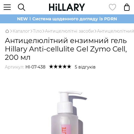
NEW ⌇ Система щоденного догляду із PDRN
Каталог
Тіло
Антицелюлітні засоби
Антицелюлітний
Антицелюлітний ензимний гель
Hillary Anti-cellulite Gel Zymo Cell,
200 мл
Артикул:
HI-07-438
5 відгуків