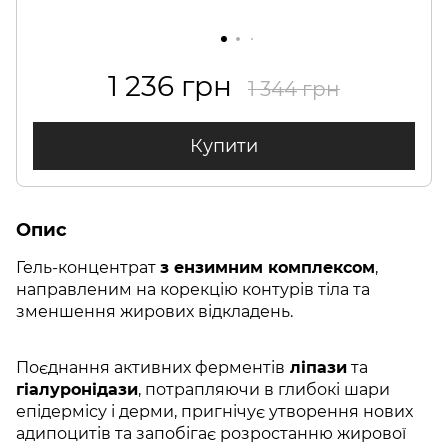
1 236 грн
1 344 грн
Купити
Опис
Гель-концентрат
з ензимним комплексом
,
направленим на корекцію контурів тіла та
зменшення жирових відкладень.
Поєднання активних ферментів
ліпази
та
гіалуронідази
, потрапляючи в глибокі шари
епідермісу і дерми, пригнічує утворення нових
адипоцитів та запобігає розростанню жирової