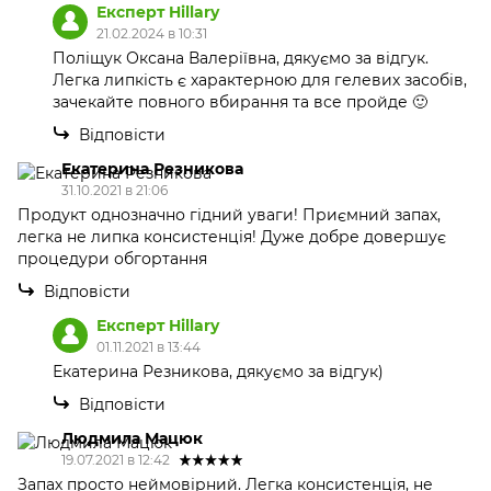
Експерт Hillary
21.02.2024 в 10:31
Поліщук Оксана Валеріївна, дякуємо за відгук.
Легка липкість є характерною для гелевих засобів,
зачекайте повного вбирання та все пройде 🙂
Відповісти
Екатерина Резникова
31.10.2021 в 21:06
Продукт однозначно гідний уваги! Приємний запах,
легка не липка консистенція! Дуже добре довершує
процедури обгортання
Відповісти
Експерт Hillary
01.11.2021 в 13:44
Екатерина Резникова, дякуємо за відгук)
Відповісти
Людмила Мацюк
19.07.2021 в 12:42
Запах просто неймовірний. Легка консистенція, не