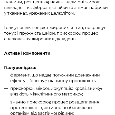
тканини, розщеплює наявні надмірні жирові
відкладення, фіброзні спайки та знімає набряки
у тканинах, уражених целюлітом.
Гель уповільнює ріст жирових клітин, покращує
тонус і пружність шкіри, прискорює процес
спалювання жирових відкладень.
Активні компоненти
Гіалуронідаза:
фермент, що надає потужний дренажний
ефекту, збільшує тканинну проникність;
прискорює мікроциркуляцію крові, знижує
в'язкість міжклітинного матриксу;
значно прискорює процес розщеплення
протеогліканів, активно позбавляючи
організм від застійної рідини;