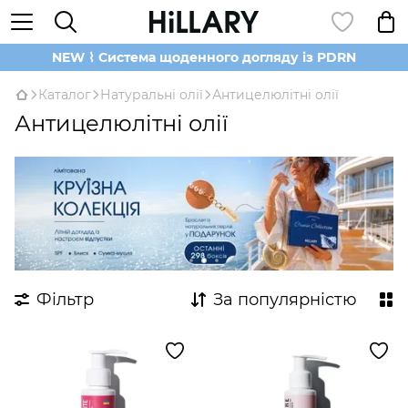
NEW ⌇ Система щоденного догляду із PDRN
Каталог
Натуральні олії
Антицелюлітні олії
Антицелюлітні олії
Фільтр
За популярністю