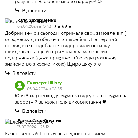
результат Вас обов'язково порадує! 😉
Відповісти
Юля Захарченко
04.04.2024 в 19:43
Добрий вечір.) сьогодні отримала своє замовлення (
олію,маску для обличчя та шкребок) . На перший
погляд все сподобалося) відправили посилку
швиденько та ще й отримала два маленьких
подаруночка (дуже приємно). Сьогодні розпочну
знайомство з косметикою) Щиро дякую ☺️
Відповісти
Експерт Hillary
05.04.2024 в 08:35
Юля Захарченко, дякуємо за відгук та очікуємо на
зворотній зв'язок після використання 🖤
Відповісти
Елена Серебряник
13.03.2024 в 23:12
Качественный. Пользуюсь с удовольствием