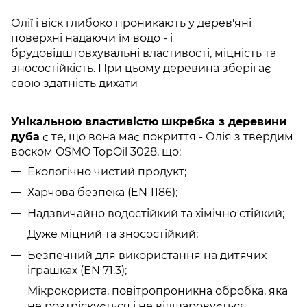
Олії і віск глибоко проникають у дерев'яні
поверхні надаючи їм водо - і
брудовідштовхувальні властивості, міцність та
зносостійкість. При цьому деревина зберігає
свою здатність дихати
Унікальною властивістю шкребка з деревини
дуба
є те, що вона має покриття - Олія з твердим
воском OSMO TopOil 3028, що:
Екологічно чистий продукт;
Харчова безпека (EN 1186);
Надзвичайно водостійкий та хімічно стійкий;
Дуже міцний та зносостійкий;
Безпечний для використання на дитячих
іграшках (EN 71.3);
Мікрокориста, повітропроникна обробка, яка
не розтріскується і не відшаровується.