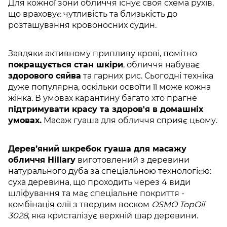
Для кожної зони обличчя існує своя схема рухів,
що враховує чутливість та близькість до
розташування кровоносних судин.
Завдяки активному припливу крові, помітно
покращується стан шкіри
, обличчя набуває
здорового сяйва
та гарних рис. Сьогодні техніка
дуже популярна, оскільки освоїти її може кожна
жінка. В умовах карантину багато хто прагне
підтримувати красу та здоров'я в домашніх
умовах.
Масаж гуаша для обличчя сприяє цьому.
Дерев’яний шкребок гуаша для масажу
обличчя Hillary
виготовлений з деревини
натурального дуба за спеціальною технологією:
суха деревина, що проходить через 4 види
шліфування та має спеціальне покриття -
комбінація олії з твердим воском
OSMO TopOil
3028
, яка кристалізує верхній шар деревини.