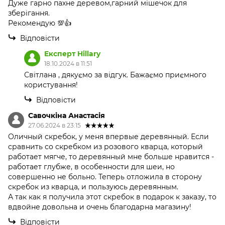
Дуже гарно пахне деревом,гарний мішечок для
зберігання.
Рекомендую 💯👍
Відповісти
Експерт Hillary
18.10.2024 в 11:51
Світлана , дякуємо за відгук. Бажаємо приємного
користування!
Відповісти
Савочкіна Анастасія
27.06.2024 в 23:15
Оличный скребок, у меня впервые деревянный. Если
сравнить со скребком из розового кварца, который
работает мягче, то деревянный мне больше нравится -
работает глубже, в особенности для шеи, но
совершенно не больно. Теперь отложила в сторону
скребок из кварца, и пользуюсь деревянным.
А так как я получила этот скребок в подарок к заказу, то
вдвойне довольна и очень благодарна магазину!
Відповісти