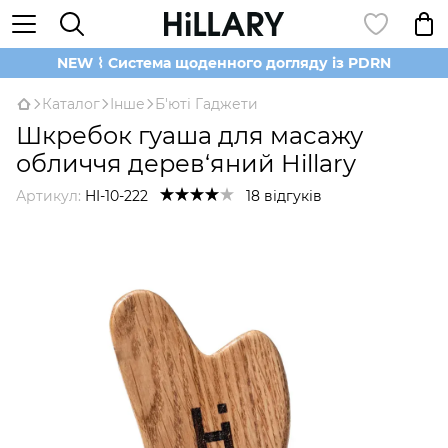
NEW ⌇ Система щоденного догляду із PDRN
Каталог
Інше
Б'юті Гаджети
Шкребок гуаша для масажу
обличчя дерев‘яний Hillary
Артикул:
HI-10-222
18 відгуків