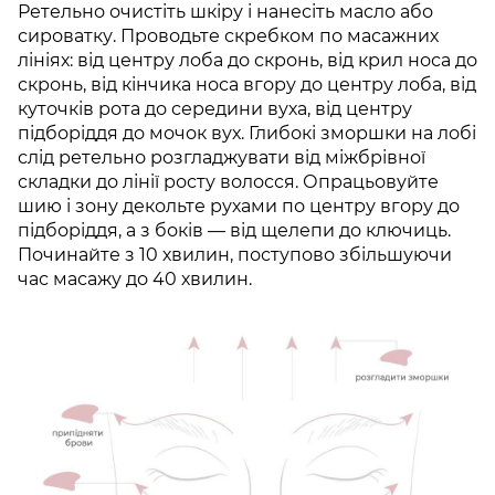
Ретельно очистіть шкіру і нанесіть масло або
сироватку. Проводьте скребком по масажних
лініях: від центру лоба до скронь, від крил носа до
скронь, від кінчика носа вгору до центру лоба, від
куточків рота до середини вуха, від центру
підборіддя до мочок вух. Глибокі зморшки на лобі
слід ретельно розгладжувати від міжбрівної
складки до лінії росту волосся. Опрацьовуйте
шию і зону декольте рухами по центру вгору до
підборіддя, а з боків — від щелепи до ключиць.
Починайте з 10 хвилин, поступово збільшуючи
час масажу до 40 хвилин.