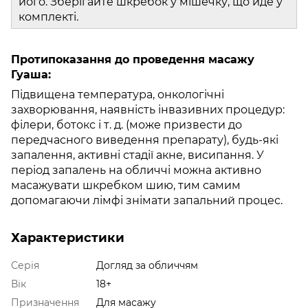
його. Зберігайте шкребок у мішечку, що йде у
комплекті.
Протипоказання до проведення масажу
Гуаша:
Підвищена температура, онкологічні
захворювання, наявність інвазивних процедур:
філери, ботокс і т. д. (може призвести до
передчасного виведення препарату), будь-які
запалення, активні стадії акне, висипання. У
період запалень на обличчі можна активно
масажувати шкребком шию, тим самим
допомагаючи лімфі знімати запальний процес.
Характеристики
Серія
Догляд за обличчям
Вік
18+
Призначення
Для масажу