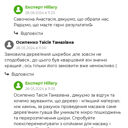
Експерт Hillary
28.06.2024 в 11:23
Савочкіна Анастасія, дякуємо, що обрали нас.
Радіємо, що маєте гарні результати🥳
Відповісти
Осипенко Таїсія Тамазівна
28.05.2024 в 11:00
Замовила деревʼяний шкребок ,але зовсім не
сподобався , до цього був кварцовий він значно
кращий , ось тільки його замовити вже неможливо (
Відповісти
Експерт Hillary
28.05.2024 в 11:05
Осипенко Таїсія Тамазівна , дякуємо за відгук та
хочемо зауважити, що дерево - м'якший матеріал.
ніж камінь, за рахунок проведення масажів саме
дерев'яним гуаша Ви уникаєте мікро пошкоджень
та перерозтягнення шкіри. Спробуйте
поексперементувати з олійками для масажу і