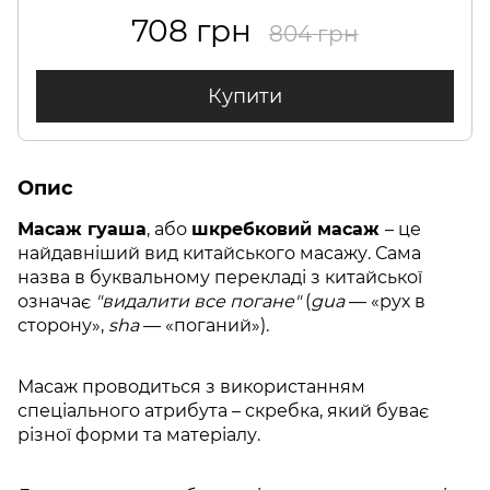
708 грн
804 грн
Купити
Опис
Масаж гуаша
, або
шкребковий масаж
– це
найдавніший вид китайського масажу. Сама
назва в буквальному перекладі з китайської
означає
"видалити все погане"
(
gua
— «рух в
сторону»,
sha
— «поганий»).
Масаж проводиться з використанням
спеціального атрибута – скребка, який буває
різної форми та матеріалу.