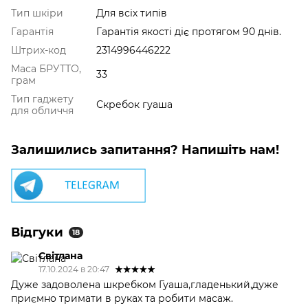
Тип шкіри
Для всіх типів
Гарантія
Гарантія якості діє протягом 90 днів.
Штрих-код
2314996446222
Маса БРУТТО,
33
грам
Тип гаджету
Скребок гуаша
для обличчя
Залишились запитання? Напишіть нам!
Відгуки
18
Світлана
17.10.2024 в 20:47
Дуже задоволена шкребком Гуаша,гладенький,дуже
приємно тримати в руках та робити масаж.