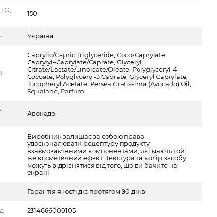
ТО,
150
к
Україна
Caprylic/Capric Triglyceride, Coco-Caprylate,
Caprylyl–Caprylate/Caprate, Glyceryl
Citrate/Lactate/Linoleate/Oleate, Polyglyceryl-4
I
Cocoate, Polyglyceryl-3 Caprate, Glyceryl Caprylate,
Tocopheryl Acetate, Persea Gratissima (Avocado) Oil,
Squalane, Parfum.
в
Авокадо.
Виробник залишає за собою право
удосконалювати рецептуру продукту
взаємозамінними компонентами, які мають той
же косметичний ефект. Текстура та колір засобу
можуть відрізнятися від того, що ви бачите на
екрані.
Гарантія якості діє протягом 90 днів.
од
2314666000105