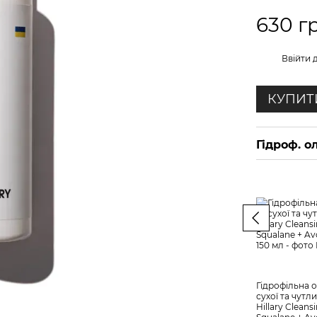
630 г
%
Ввійти
д
КУПИТ
Гідроф. о
Гідрофільна о
сухої та чутл
Hillary Cleansi