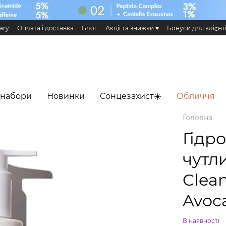
ary
Оплата і доставка
Блог
Акції та знижки ♥️
Бонуси для клієнт
н та повернення
Публічна оферта
Еко сертифікати і сертифікація
 Додаток HiLLARY
 набори
Новинки
Сонцезахист☀️
Обличчя
Головна
Гідро
чутли
Clean
Avoca
В наявності