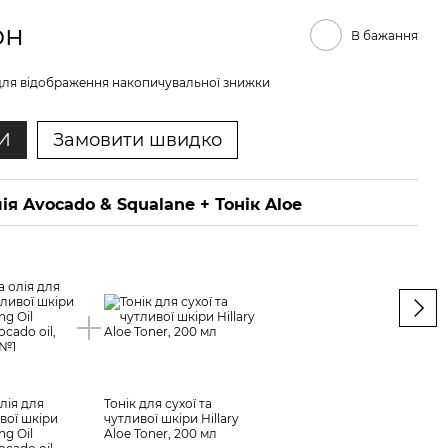
рн
В бажання
ля відображення накопичувальної знижки
И
Замовити швидко
лія Avocado & Squalane + Тонік Aloe
Гід
Squ
лія для
Тонік для сухої та
ивої шкіри
чутливої шкіри Hillary
Гідр
ng Oil
Aloe Toner, 200 мл
сухо