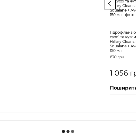
Гідрофільна о
сухої та чутл
Hillary Cleansi
Squalane + Av
150 мл
630 грн
1 056 г
Поширити