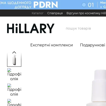
Перейти до основного контенту
Каталог
Співпраця
Відгуки про косметику Hill
Карʼєра в Hillary
Контактна інформація
Обмі
Міжнародні партнери
Сервіс для бізнесу

Експертні комплекси
Подарункові