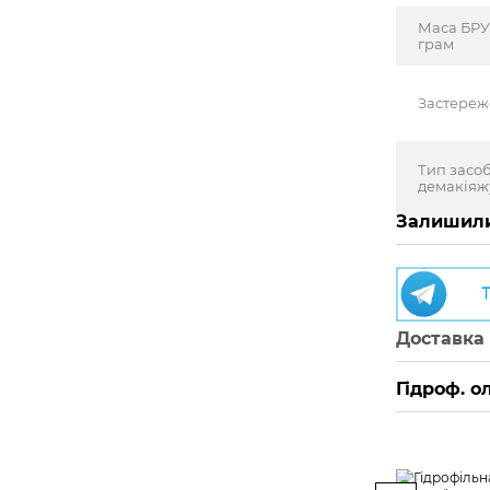
Маса БРУ
грам
Застере
Тип засоб
демакіяж
Залишили
Доставка
Гідроф. о