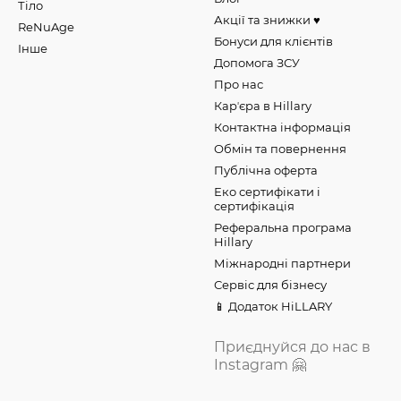
Тіло
Акції та знижки ♥️
ReNuAge
Бонуси для клієнтів
Інше
Допомога ЗСУ
Про нас
Карʼєра в Hillary
Контактна інформація
Обмін та повернення
Публічна оферта
Еко сертифікати і
сертифікація
Реферальна програма
Hillary
Міжнародні партнери
Сервіс для бізнесу
📱 Додаток HiLLARY
Приєднуйся до нас в
Instagram 🤗