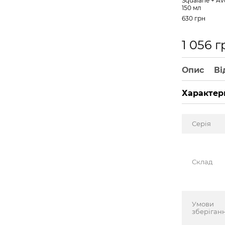
Squalane + Av
150 мл
630 грн
1 056 г
Опис
Ві
Характер
Серія
Склад
Умови
зберіган