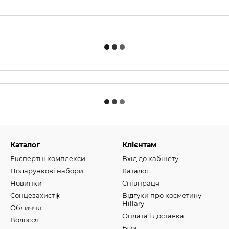
Каталог
Клієнтам
Експертні комплекси
Вхід до кабінету
Подарункові набори
Каталог
Новинки
Співпраця
Сонцезахист☀️
Відгуки про косметику
Hillary
Обличчя
Оплата і доставка
Волосся
Блог