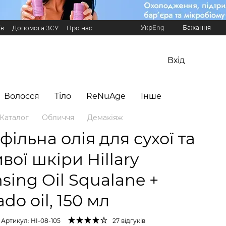
Укр
Eng
Бажання
ів
Допомога ЗСУ
Про нас
Реферальна програма Hillary
Вхід
Волосся
Тіло
ReNuAge
Інше
Каталог
Обличчя
Демакіяж
фільна олія для сухої та
вої шкіри Hillary
sing Oil Squalane +
do oil, 150 мл
Артикул: HI-08-105
27 відгуків