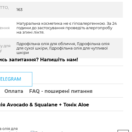
ТТО,
163
Натуральна косметика не є гіпоалергенною. За 24
ження
години до застосування проведіть алергопробу
на згині ліктя.
Гідрофільна олія для обличчя, Гідрофільна олія
у для
для сухої шкіри, Гідрофільна олія для чутливої
у
шкіри
сь запитання? Напишіть нам!
Оплата
FAQ - поширені питання
лія Avocado & Squalane + Тонік Aloe
Гід
Squ