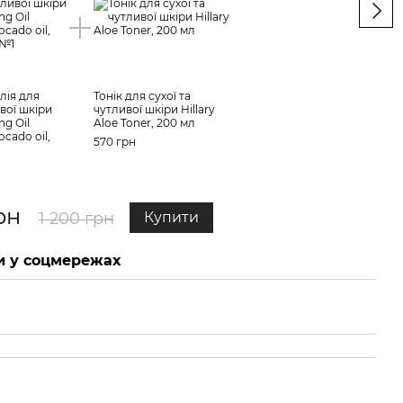
лія для
Тонік для сухої та
ивої шкіри
чутливої шкіри Hillary
Гідр
ng Oil
Aloe Toner, 200 мл
сухо
ocado oil,
Hilla
570 грн
Squa
150 
630 
рн
1 200 грн
Купити
1 
 у соцмережах