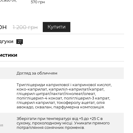
ocado oil,
Hilla
570 грн
Squa
150 
630 
рн
1 200 грн
Купити
1 
дгуки
27
истики
Догляд за обличчям
Тригліцериди каприлової і капринової кислот,
коко-каприлат, каприліл-каприлат/капрат,
гліцерил цитрат/лактат/лінолеат/олеат,
полігліцерил-4 кокоат, полігліцерил-3 капрат,
гліцерил каприлат, токоферолу ацетат, олія
авокадо, сквалан, парфумерна композиція.
Зберігати при температурі від +5 до +25 С в
сухому, прохолодному місці. Уникати прямого
ня
потрапляння сонячних променів.