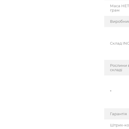
Маса НЕТ
грам
Виробни
Cклад INC
Рослини 
складі
*
Гарантія
Штрих-к