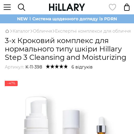
NEW ⌇ Система щоденного догляду із PDRN
Каталог
Обличчя
Експертні комплекси для обличчя
3-х Кроковий комплекс для
нормального типу шкіри Hillary
Step 3 Cleansing and Moisturizing
Артикул:
K-11-398
6 відгуків
−47%