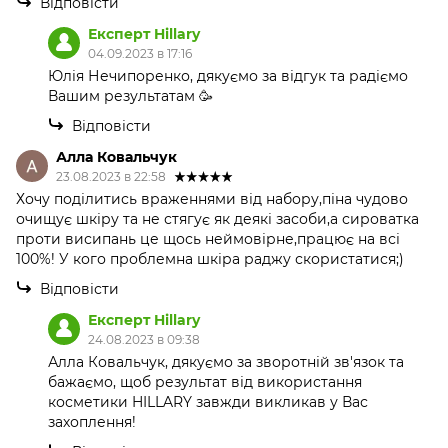
Відповісти
Експерт Hillary
04.09.2023 в 17:16
Юлія Нечипоренко, дякуємо за відгук та радіємо
Вашим результатам 🥳
Відповісти
Алла Ковальчук
23.08.2023 в 22:58
Хочу поділитись враженнями від набору,піна чудово
очищує шкіру та не стягує як деякі засоби,а сироватка
проти висипань це щось неймовірне,працює на всі
100%! У кого проблемна шкіра раджу скористатися;)
Відповісти
Експерт Hillary
24.08.2023 в 09:38
Алла Ковальчук, дякуємо за зворотній зв'язок та
бажаємо, щоб результат від використання
косметики HILLARY завжди викликав у Вас
захоплення!