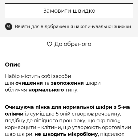
Замовити швидко
Ввійти
для відображення накопичувальної знижки
%
До обраного
Опис
Набір містить собі засоби
для
очищення
та
зволоження
шкіри
обличчя
нормального
типу.
Очищуюча пінка для нормальної шкіри з 5-ма
оліями
із сумішшю 5 олій створює речовину,
подібну до ліпідного прошарку, що скріплює
корнеоцити – клітини, що утворюють ороговілий
шар шкіри,
не шкодить мікробіому
, підсилює