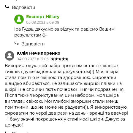
Відповісти
Експерт Hillary
05.09.2023 в 09:08
Іра Гудзь, дякуємо за відгук та радіємо Вашим
результатам 🥳
Відповісти
Юлія Нечипоренко
04.09.2023 в 17:03
Використовую цей набір протягом останніх кількох
тижнів і дуже задоволена результатом))) Моя шкіра
стала помітно м'якішою та здоровішою. Сироватки
швидко вбираються, не залишають жирної плівки на
шкірі і не спричиняють почервоніння чи подразнення.
Після тижня користування цим набором, моя шкіра
виглядає свіжою. Мої глибокі зморшки стали менш
помітними, що не може не радувати)). Я використовую
сироватки по черзі два рази на день - вранці та ввечері
- і бачу значні покращення у стані моєї шкіри. Дякую за
це чудо!