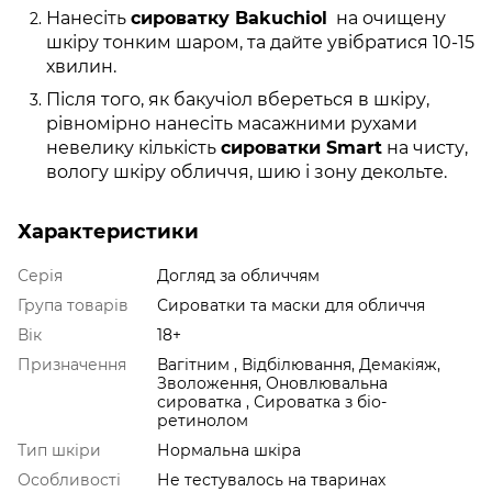
Нанесіть
сироватку Bakuchiol
на очищену
шкіру тонким шаром, та дайте увібратися 10-15
хвилин.
Після того, як бакучіол вбереться в шкіру,
рівномірно нанесіть масажними рухами
невелику кількість
сироватки Smart
на чисту,
вологу шкіру обличчя, шию і зону декольте.
Характеристики
Серія
Догляд за обличчям
Група товарів
Сироватки та маски для обличчя
Вік
18+
Призначення
Вагітним , Відбілювання, Демакіяж,
Зволоження, Оновлювальна
сироватка , Сироватка з біо-
ретинолом
Тип шкіри
Нормальна шкіра
Особливості
Не тестувалось на тваринах