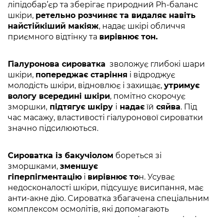
ліпідобар’єр та зберігає природний Ph-баланс
шкіри,
ретельно розчиняє та видаляє навіть
найстійкіший макіяж
, надає шкірі обличчя
приємного відтінку та
вирівнює тон.
Гіалуронова сироватка
зволожує глибокі шари
шкіри,
попереджає старіння
і відроджує
молодість шкіри, відновлює і захищає,
утримує
вологу всередині шкіри
, помітно скорочує
зморшки,
підтягує шкіру
і
надає
їй
сяйва
. Під
час масажу, властивості гіалуронової сироватки
значно підсилюються.
Сироватка із бакучіолом
бореться зі
зморшками,
зменшує
гіперпігментацію
і
вирівнює то
н. Усуває
недосконалості шкіри, підсушує висипання, має
анти-акне дію. Cироватка збагачена спеціальним
комплексом осмолітів, які допомагають