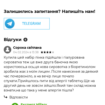
Залишились запитання? Напишіть нам!
Відгуки
6
Сорока світлана
04.02.2024 в 13:38
Купила цей набір пінка підійшла і гіалурована
сироватка теж це вже друга баночка якою
користоюсь,а ось,ця нова сировотка з біоретинолом
зробила жах з моїм лицем .Після нанесення за деякий
час почервоніло, а на вечір лице почало
спухати.Прийшлось пити від алергії таблетку.Ще на
другий день не зовсім зійшло.Який там склад можна
взнати,на що така у мене алергія пішла?
Відповісти
Експерт Hillary