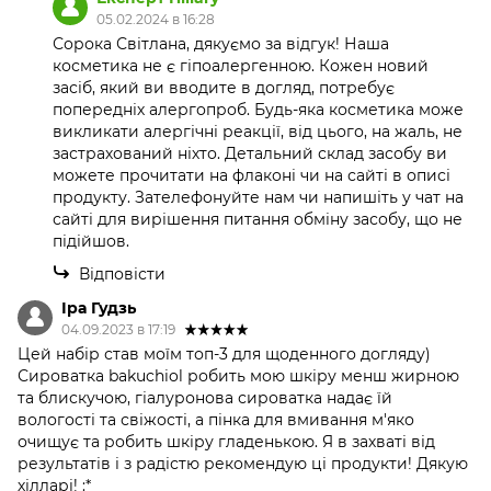
05.02.2024 в 16:28
Сорока Світлана, дякуємо за відгук! Наша
косметика не є гіпоалергенною. Кожен новий
засіб, який ви вводите в догляд, потребує
попередніх алергопроб. Будь-яка косметика може
викликати алергічні реакції, від цього, на жаль, не
застрахований ніхто. Детальний склад засобу ви
можете прочитати на флаконі чи на сайті в описі
продукту. Зателефонуйте нам чи напишіть у чат на
сайті для вирішення питання обміну засобу, що не
підійшов.
Відповісти
Іра Гудзь
04.09.2023 в 17:19
Цей набір став моїм топ-3 для щоденного догляду)
Сироватка bakuchiol робить мою шкіру менш жирною
та блискучою, гіалуронова сироватка надає їй
вологості та свіжості, а пінка для вмивання м'яко
очищує та робить шкіру гладенькою. Я в захваті від
результатів і з радістю рекомендую ці продукти! Дякую
хілларі! :*