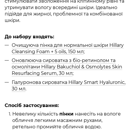
стимулювати зволоження на клітинному рівні та
утримувати вологу всередині шкіри. Ідеально
підійде для жирної, проблемної та комбінованої
шкіри.
До набору входять:
Очищуюча пінка для нормальної шкіри Hillary
Cleansing Foam + 5 oils, 150 мл
;
Оновлююча сироватка з біо-ретинолом та
осмолітами Hillary Bakuchiol & Osmolytes Skin
Resurfacing Serum, 30 мл
;
Гіалуронова сироватка Hillary Smart Hyaluronic,
30 мл
.
Спосіб застосування:
Невелику кількість
пінки
нанесіть на вологе
обличчя легкими масажним рухами,
ретельно промийте обличчя водою.