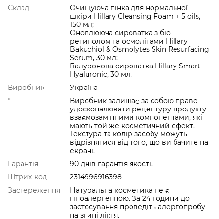
Склад
Очищуюча пінка для нормальної
шкіри Hillary Cleansing Foam + 5 oils,
150 мл;
Оновлююча сироватка з біо-
ретинолом та осмолітами Hillary
Bakuchiol & Osmolytes Skin Resurfacing
Serum, 30 мл;
Гіалуронова сироватка Hillary Smart
Hyaluronic, 30 мл.
Виробник
Україна
*
Виробник залишає за собою право
удосконалювати рецептуру продукту
взаємозамінними компонентами, які
мають той же косметичний ефект.
Текстура та колір засобу можуть
відрізнятися від того, що ви бачите на
екрані.
Гарантія
90 днів гарантія якості.
Штрих-код
2314996916398
Застереження
Натуральна косметика не є
гіпоалергенною. За 24 години до
застосування проведіть алергопробу
на згині ліктя.