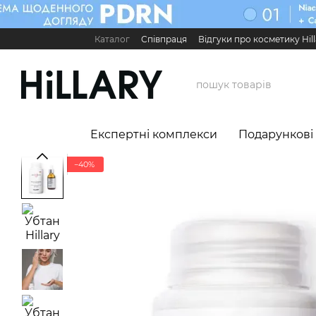
Перейти до основного контенту
Каталог
Співпраця
Відгуки про косметику Hill
Карʼєра в Hillary
Контактна інформація
Обмі
Міжнародні партнери
Сервіс для бізнесу

Експертні комплекси
Подарункові
−40%