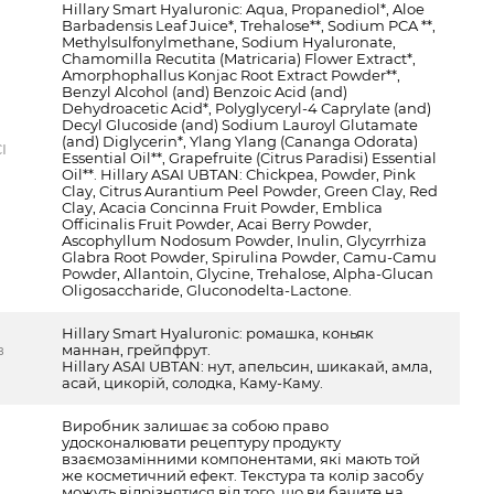
Hillary Smart Hyaluronic: Aqua, Propanediol*, Aloe
Barbadensis Leaf Juice*, Trehalose**, Sodium PCA **,
Methylsulfonylmethane, Sodium Hyaluronate,
Chamomilla Recutita (Matricaria) Flower Extract*,
Amorphophallus Konjac Root Extract Powder**,
Benzyl Alcohol (and) Benzoic Acid (and)
Dehydroacetic Acid*, Polyglyceryl-4 Caprylate (and)
Decyl Glucoside (and) Sodium Lauroyl Glutamate
(and) Diglycerin*, Ylang Ylang (Cananga Odorata)
I
Essential Oil**, Grapefruite (Citrus Paradisi) Essential
Oil**. Hillary ASAI UBTAN: Chickpea, Powder, Pink
Clay, Citrus Aurantium Peel Powder, Green Clay, Red
Clay, Acacia Concinna Fruit Powder, Emblica
Officinalis Fruit Powder, Acai Berry Powder,
Ascophyllum Nodosum Powder, Inulin, Glycyrrhiza
Glabra Root Powder, Spirulina Powder, Сamu-Сamu
Powder, Allantoin, Glycine, Trehalose, Alpha-Glucan
Oligosaccharide, Gluсоnоdеltа-Lасtоnе.
Hillary Smart Hyaluronic: ромашка, коньяк
в
маннан, грейпфрут.
Hillary ASAI UBTAN: нут, апельсин, шикакай, амла,
асай, цикорій, солодка, Каму-Каму.
Виробник залишає за собою право
удосконалювати рецептуру продукту
взаємозамінними компонентами, які мають той
же косметичний ефект. Текстура та колір засобу
можуть відрізнятися від того, що ви бачите на