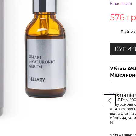
В наявності
576 г
%
Ввійти
д
КУПИТ
Убтан ASA
Міцелярна
Убтан Hillary 