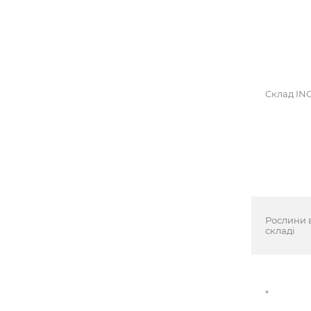
Cклад INC
Рослини 
складі
*