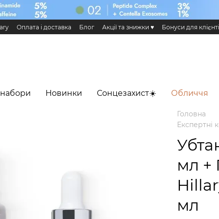
ary
Оплата і доставка
Блог
Акції та знижки ♥️
Бонуси для клієнт
н та повернення
Публічна оферта
Еко сертифікати і сертифікація
 Додаток HiLLARY
 набори
Новинки
Сонцезахист☀️
Обличчя
Головна
Експертні 
Убтан
мл +
Hilla
мл