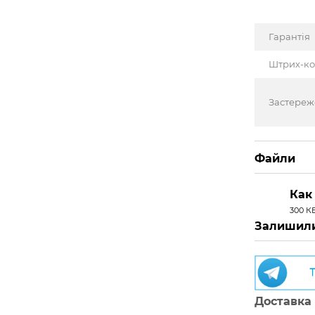
Гарантія
Штрих-к
Застере
Файли
Как
300 К
PDF
Залишили
Доставка