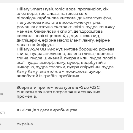
Hillary Smart Hyaluronic: вода, пропандіол, сік
алое вера, трегалоза, натрієва сіль,
піролідонкарбонова кислота, диметилсульфон,
гіалуронова кислота високомолекулярна,
ромашка аптечна екстракт квітів, пудра коньяку
маннан, бензиловий спирт, дегідрооцтова
кислота, полігліцерил-4, децилглюкозид,
дигліцерин, ефірне масло іланг ілангу, ефірне
масло грейпфрута.
Hillary ASAI UBTAN: нут, нутове борошно, рожева
глина, пудра апельсина, зелена глина, червона
глина, пудра Шикакай, пудра амли, пудра плодів
асаї, пудра аскорфілому, цукор, видобутий з
цикорію, пудра солодки, пудра спіруліни, пудра
Каму Каму, алантоїн, амінокислота, цукор,
видобутий із грибів, пребіотик.
Зберігати при температурі від +5 до +25 С.
Уникати прямого потрапляння сонячних
ня
променів.
18 місяців з дати виробництва.
сті
к
Україна