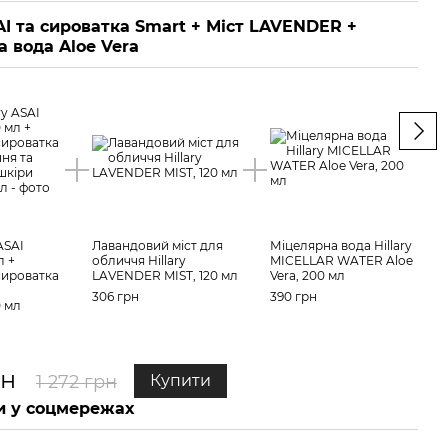
I та сироватка Smart + Міст LAVENDER +
Убт
 вода Aloe Vera
Ace
ASAI
Лавандовий міст для
Міцелярна вода Hillary
Убта
л +
обличчя Hillary
MICELLAR WATER Aloe
UBTA
сироватка
LAVENDER MIST, 120 мл
Vera, 200 мл
Гіал
Hilla
306 грн
390 грн
0 мл
30 м
576 
рн
89
1 272 грн
Купити
 у соцмережах