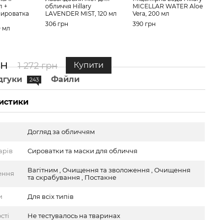
л +
обличчя Hillary
MICELLAR WATER Aloe
UBTA
сироватка
LAVENDER MIST, 120 мл
Vera, 200 мл
Гіал
Hilla
306 грн
390 грн
0 мл
30 м
576 
рн
89
1 272 грн
Купити
дгуки
Файли
243
истики
Догляд за обличчям
арів
Сироватки та маски для обличчя
Вагітним , Очищення та зволоження , Очищення
ення
та скрабування , Постакне
и
Для всіх типів
сті
Не тестувалось на тваринах