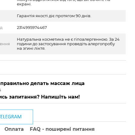
екрані.
Гарантія якості діє протягом 90 днів.
од
2314995974467
Натуральна косметика не є гіпоалергенною. За 24
ження
години до застосування проведіть алергопробу
на згині ліктя.
 правильно делать массаж лица
Б
сь запитання? Напишіть нам!
Оплата
FAQ - поширені питання