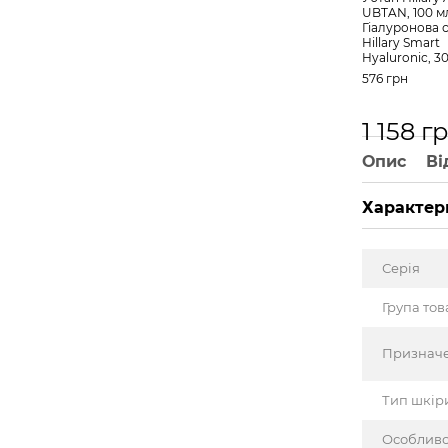
UBTAN, 100 м
Гіалуронова 
Hillary Smart
Hyaluronic, 3
576 грн
1 158 г
Опис
Ві
Характер
Серія
Група тов
Признач
Тип шкір
Особливо