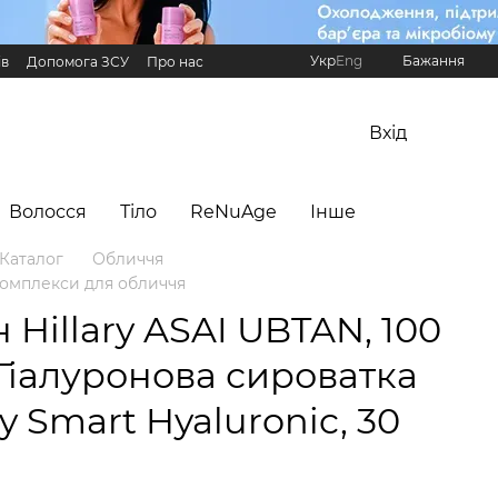
Укр
Eng
Бажання
ів
Допомога ЗСУ
Про нас
Реферальна програма Hillary
Вхід
Волосся
Тіло
ReNuAge
Інше
Каталог
Обличчя
комплекси для обличчя
 Hillary ASAI UBTAN, 100
 Гіалуронова сироватка
ry Smart Hyaluronic, 30