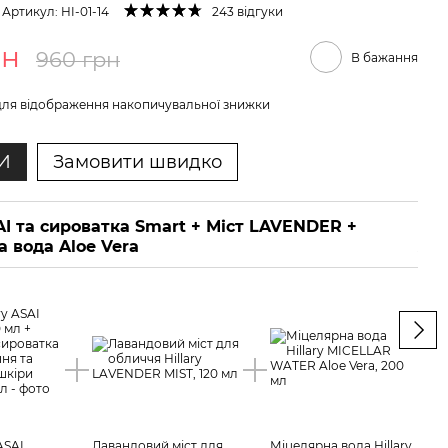
Артикул: HI-01-14
243 відгуки
рн
960 грн
В бажання
ля відображення накопичувальної знижки
И
Замовити швидко
I та сироватка Smart + Міст LAVENDER +
Убт
 вода Aloe Vera
Ace
ASAI
Лавандовий міст для
Міцелярна вода Hillary
Убта