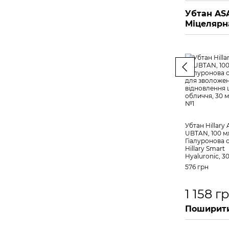
Убтан ASA
Міцелярна
Убтан Hillary 
UBTAN, 100 м
Гіалуронова 
Hillary Smart
Hyaluronic, 3
576 грн
1 158 г
Поширити