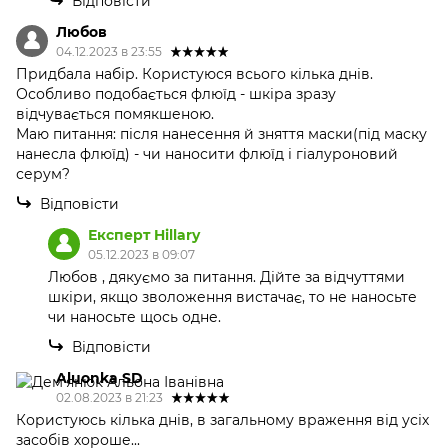
Відповісти
Любов
04.12.2023 в 23:55
Придбала набір. Користуюся всього кілька днів.
Особливо подобається флюїд - шкіра зразу
відчувається помякшеною.
Маю питання: після нанесення й зняття маски(під маску
нанесла флюїд) - чи наносити флюїд і гіалуроновий
серум?
Відповісти
Експерт Hillary
05.12.2023 в 09:07
Любов , дякуємо за питання. Дійте за відчуттями
шкіри, якщо зволоження вистачає, то не наносьте
чи наносьте щось одне.
Відповісти
Aluonka SD
02.08.2023 в 21:23
Користуюсь кілька днів, в загальному враження від усіх
засобів хороше...