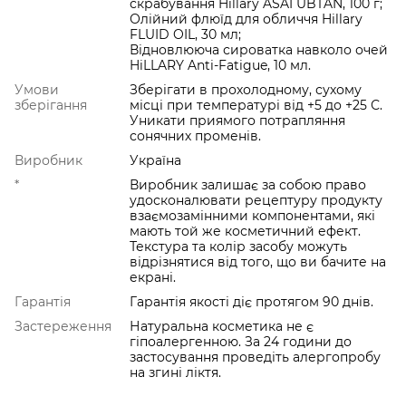
скрабування Hillary ASAI UBTAN, 100 г;
Олійний флюїд для обличчя Hillary
FLUID OIL, 30 мл;
Відновлююча сироватка навколо очей
HiLLARY Anti-Fatigue, 10 мл.
Умови
Зберігати в прохолодному, сухому
зберігання
місці при температурі від +5 до +25 С.
Уникати приямого потрапляння
сонячних променів.
Виробник
Україна
*
Виробник залишає за собою право
удосконалювати рецептуру продукту
взаємозамінними компонентами, які
мають той же косметичний ефект.
Текстура та колір засобу можуть
відрізнятися від того, що ви бачите на
екрані.
Гарантія
Гарантія якості діє протягом 90 днів.
Застереження
Натуральна косметика не є
гіпоалергенною. За 24 години до
застосування проведіть алергопробу
на згині ліктя.