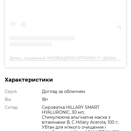
Допис, поширений ІННОВАЦІЙНА ОРГАНІКА 🌱 (@hillary_cosmetics)
Характеристики
Серія
Догляд за обличчям
Вік
18+
Склад
Сироватка HILLARY SMART
HYALURONIC, 30 мл;
Стимулююча альгінатна маска з
вітамінами В, C Hillary Acerola, 100 г;
Убтан для м'якого очищення і