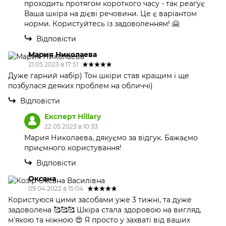
проходить протягом короткого часу - так реагує
Ваша шкіра на дієві речовини. Це є варіантом
норми. Користуйтесь із задоволенням! 🤗
Відповісти
Мария Николаева
21.05.2023 в 17:51
Дуже гарний набір) Тон шкіри став кращим і ще
позбулася деяких проблем на обличчі)
Відповісти
Експерт Hillary
22.05.2023 в 10:33
Мария Николаева, дякуємо за відгук. Бажаємо
приємного користування!
Відповісти
Оксана
09.04.2022 в 15:04
Користуюся цими засобами уже 3 тижні, та дуже
задоволена 🥰🥰🥰 Шкіра стала здоровою на вигляд,
м'якою та ніжною 😍 Я просто у захваті від ваших