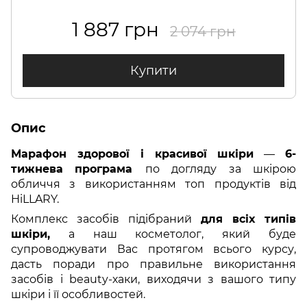
1 887 грн
2 074 грн
Купити
Опис
Марафон здорової і красивої шкіри
—
6-
тижнева
програма
по догляду за шкірою
обличчя з використанням топ продуктів від
HiLLARY.
Комплекс засобів підібраний
для всіх типів
шкіри,
а наш косметолог, який буде
супроводжувати Вас протягом всього курсу,
дасть поради про правильне використання
засобів і beauty-хаки, виходячи з вашого типу
шкіри і її особливостей.