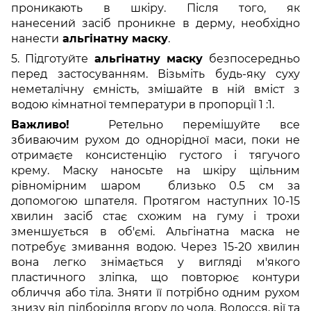
проникають в шкіру. Після того, як
нанесений засіб проникне в дерму, необхідно
нанести
альгінатну маску
.
5. Підготуйте
альгінатну маску
безпосередньо
перед застосуванням. Візьміть будь-яку суху
неметалічну ємність, змішайте в ній вміст з
водою кімнатної температури в пропорції 1 :1.
Важливо!
Ретельно перемішуйте все
збиваючим рухом до однорідної маси, поки не
отримаєте консистенцію густого і тягучого
крему.
Маску наносьте на шкіру щільним
рівномірним шаром близько 0.5 см за
допомогою шпателя. Протягом наступних 10-15
хвилин засіб стає схожим на гуму і трохи
зменшується в об'ємі. Альгінатна маска не
потребує змивання водою.
Через 15-20 хвилин
вона легко знімається у вигляді м'якого
пластичного зліпка, що повторює контури
обличчя або тіла. Зняти її потрібно одним рухом
знизу від підборіддя вгору до чола. Волосся, вії та