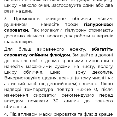
шкіру навколо очей. Застосовуйте один або два
рази на день.
3. Промокніть очищене обличчя м'яким
рушником і нанесіть трохи
гіалуронової
сироватки.
Так молекули гіалурону отримають
достатню кількість вологи для роботи в верхніх
шарах шкіри.
Для більш вираженого ефекту,
збагатіть
сироватку олійним флюїдом.
Змішайте в долоні
дві краплі олії з двома краплями сироватки і
нанесіть масажними рухами на чисту, вологу
шкіру обличчя, шию і зону декольте.
Використовуйте щодня, вранці (в тому числі і як
активний засіб під денний крем) і ввечері.
Якщо
надворі температура повітря нижче 0, після
нанесення сироватки рекомендуємо перед
виходом почекати 30 хвилин до повного
вбирання.
4. Під впливом маски сироватка та флюїд краще