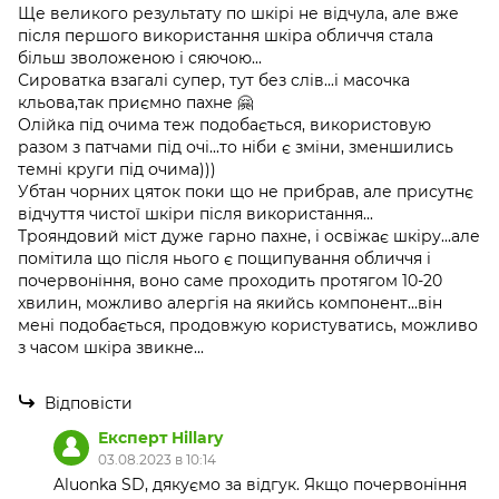
Ще великого результату по шкірі не відчула, але вже
після першого використання шкіра обличчя стала
більш зволоженою і сяючою...
Сироватка взагалі супер, тут без слів...і масочка
кльова,так приємно пахне 🤗
Олійка під очима теж подобається, використовую
разом з патчами під очі...то ніби є зміни, зменшились
темні круги під очима)))
Убтан чорних цяток поки що не прибрав, але присутнє
відчуття чистої шкіри після використання...
Трояндовий міст дуже гарно пахне, і освіжає шкіру...але
помітила що після нього є пощипування обличчя і
почервоніння, воно саме проходить протягом 10-20
хвилин, можливо алергія на якийсь компонент...він
мені подобається, продовжую користуватись, можливо
з часом шкіра звикне...
Відповісти
Експерт Hillary
03.08.2023 в 10:14
Aluonka SD, дякуємо за відгук. Якщо почервоніння