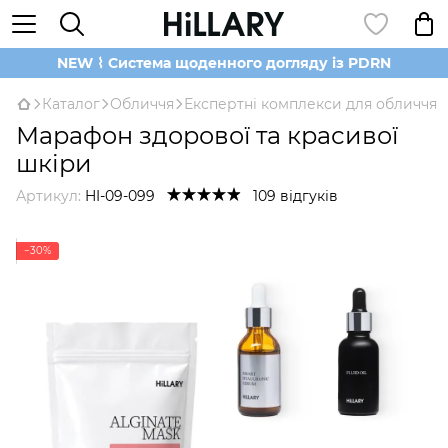
NEW ⌇ Система щоденного догляду із PDRN
Каталог
Обличчя
Експертні комплекси для обличчя
Марафон здорової та красивої
шкіри
Артикул:
HI-09-099
109 відгуків
−30%