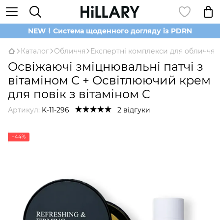
NEW ⌇ Система щоденного догляду із PDRN
Каталог
Обличчя
Експертні комплекси для обличчя
Освіжаючі зміцнювальні патчі з
вітаміном C + Освітлюючий крем
для повік з вітаміном C
Артикул:
K-11-296
2 відгуки
−44%