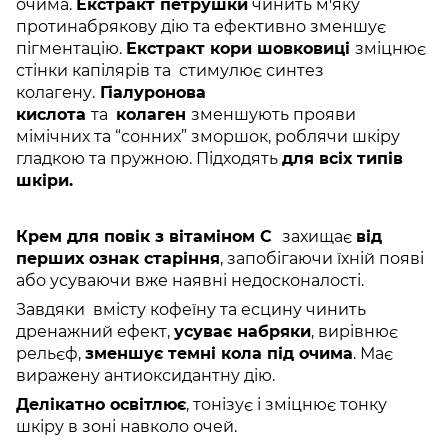
очима.
Екстракт петрушки
чинить м'яку
протинабрякову дію та ефективно зменшує
пігментацію.
Екстракт кори шовковиці
зміцнює
стінки капілярів та стимулює синтез
колагену.
Гіалуронова
кислота
та
колаген
зменшують прояви
мімічних та “сонних” зморшок, роблячи шкіру
гладкою та пружною. Підходять
для всіх типів
шкіри.
Крем для повік з вітаміном С
захищає
від
перших ознак старіння
, запобігаючи їхній появі
або усуваючи вже наявні недосконалості.
Завдяки вмісту кофеїну та есцину чинить
дренажний ефект,
усуває набряки
, вирівнює
рельєф,
зменшує темні кола під очима
. Має
виражену антиоксидантну дію.
Делікатно освітлює
, тонізує і зміцнює тонку
шкіру в зоні навколо очей.