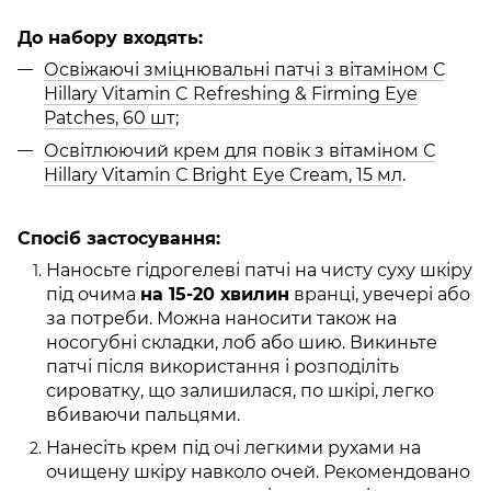
До набору входять:
Освіжаючі зміцнювальні патчі з вітаміном С
Hillary Vitamin C Refreshing & Firming Eye
Patches, 60 шт
;
Освітлюючий крем для повік з вітаміном С
Hillary Vitamin С Bright Eye Cream, 15 мл
.
Спосіб застосування:
Наносьте гідрогелеві патчі на чисту суху шкіру
під очима
на 15-20 хвилин
вранці, увечері або
за потреби. Можна наносити також на
носогубні складки, лоб або шию. Викиньте
патчі після використання і розподіліть
сироватку, що залишилася, по шкірі, легко
вбиваючи пальцями.
Нанесіть крем під очі легкими рухами на
очищену шкіру навколо очей. Рекомендовано