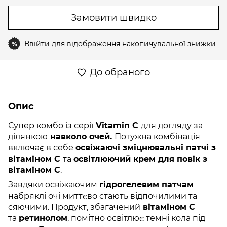
Замовити швидко
Ввійти
для відображення накопичувальної знижки
%
До обраного
Опис
Супер комбо із серії
Vitamin C
для догляду за
ділянкою
навколо очей.
Потужна комбінація
включає в себе
освіжаючі зміцнювальні патчі з
вітаміном С
та
освітлюючий крем для повік з
вітаміном С
.
Завдяки освіжаючим
гідрогелевим патчам
набряклі очі миттєво стають відпочилими та
сяючими. Продукт, збагачений
вітаміном C
та
ретинолом
, помітно освітлює темні кола під