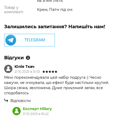
на згині ліктя.
Товар у
Крем, Патчі під очі
комплекті
Залишились запитання? Напишіть нам!
Відгуки
2
Юлія Ткач
21.10.2025 в 15:55
Мені порекомендувала цей набір подруга :) Чесно
кажучи, не очікувала, що ефект буде настільки крутий.
Шкіра свіжа, зволожена. Дуже приємний запах, все
сподобалось
Відповісти
Експерт Hillary
21.10.2025 в 16:42