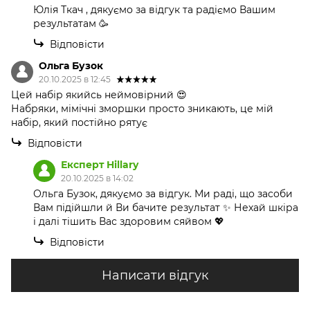
Юлія Ткач , дякуємо за відгук та радіємо Вашим
результатам 🥳
Відповісти
Ольга Бузок
20.10.2025 в 12:45
Цей набір якийсь неймовірний 😍
Набряки, мімічні зморшки просто зникають, це мій
набір, який постійно рятує
Відповісти
Експерт Hillary
20.10.2025 в 14:02
Ольга Бузок, дякуємо за відгук. Ми раді, що засоби
Вам підійшли й Ви бачите результат ✨ Нехай шкіра
і далі тішить Вас здоровим сяйвом 💖
Відповісти
Написати відгук