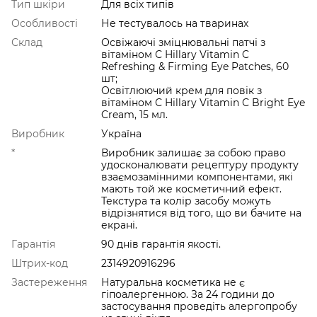
Тип шкіри
Для всіх типів
Особливості
Не тестувалось на тваринах
Склад
Освіжаючі зміцнювальні патчі з
вітаміном С Hillary Vitamin C
Refreshing & Firming Eye Patches, 60
шт;
Освітлюючий крем для повік з
вітаміном С Hillary Vitamin С Bright Eye
Cream, 15 мл.
Виробник
Україна
*
Виробник залишає за собою право
удосконалювати рецептуру продукту
взаємозамінними компонентами, які
мають той же косметичний ефект.
Текстура та колір засобу можуть
відрізнятися від того, що ви бачите на
екрані.
Гарантія
90 днів гарантія якості.
Штрих-код
2314920916296
Застереження
Натуральна косметика не є
гіпоалергенною. За 24 години до
застосування проведіть алергопробу