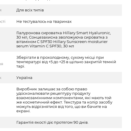
и
Для всіх типів
сті
Не тестувалось на тваринах
Гіалуронова сироватка Hillary Smart Hyaluronic,
30 мл, Сонцезахисна зволожуюча сироватка з
вітаміном С SPF30 Hillary Sunscreen moisturier
serum Vitamin C SPF30, 30 мл
Зберігати в прохолодному, сухому місці при
температурі від +5 до +25 в щільно закритій темній
ня
тарі.
к
Україна
Виробник залишає за собою право
удосконалювати рецептуру продукту
взаємозамінними компонентами, які мають той
же косметичний ефект. Текстура та колір засобу
можуть відрізнятися від того, що ви бачите на
екрані.
Гарантія якості діє протягом 90 днів.