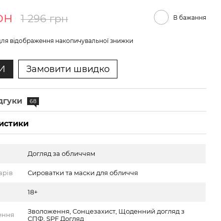
рн
1 296 грн
В бажання
ля відображення накопичувальної знижки
И
Замовити швидко
дгуки
68
истики
Догляд за обличчям
арів
Сироватки та маски для обличчя
18+
Зволоження, Сонцезахист, Щоденний догляд з
ення
СПФ, SPF Догляд