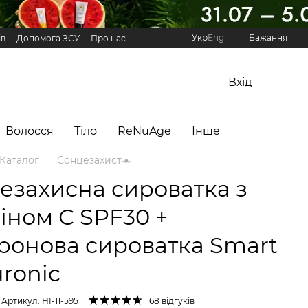
Укр
Eng
Бажання
ів
Допомога ЗСУ
Про нас
Реферальна програма Hillary
Вхід
Волосся
Тіло
ReNuAge
Інше
Каталог
Сонцезахист☀️
езахисна сироватка з
міном С SPF30 +
уронова сироватка Smart
uronic
Артикул: HI-11-595
68 відгуків