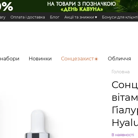
ary
Оплата і доставка
Блог
Акції та знижки ♥️
Бонуси для клієнт
н та повернення
Публічна оферта
Еко сертифікати і сертифікація
 Додаток HiLLARY
 набори
Новинки
Сонцезахист☀️
Обличчя
Головна
Сонц
віта
Гіал
Hyal
В наявності