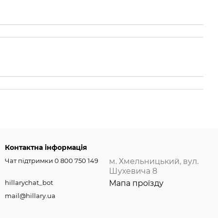
Контактна інформація
Чат підтримки 0 800 750 149
м. Хмельницький, вул.
Шухевича 8
hillarychat_bot
Мапа проїзду
mail@hillary.ua