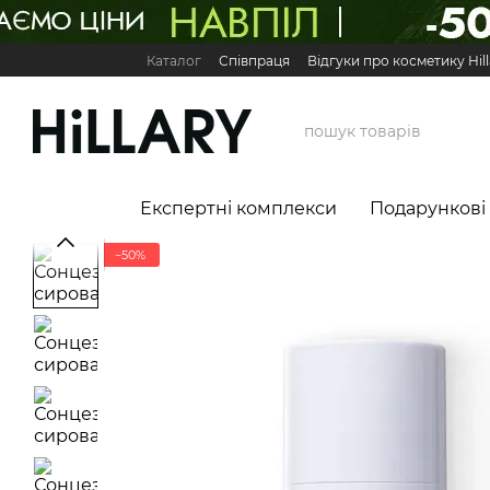
Перейти до основного контенту
Каталог
Співпраця
Відгуки про косметику Hill
Карʼєра в Hillary
Контактна інформація
Обмі
Міжнародні партнери
Сервіс для бізнесу

Експертні комплекси
Подарункові
−50%