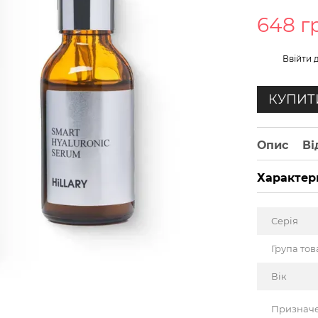
648 г
%
Ввійти
д
КУПИТ
Опис
Ві
Характер
Серія
Група тов
Вік
Признач