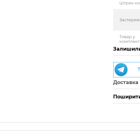
Штрих-к
Застере
Товар у
комплект
Залишили
Доставка
Поширити