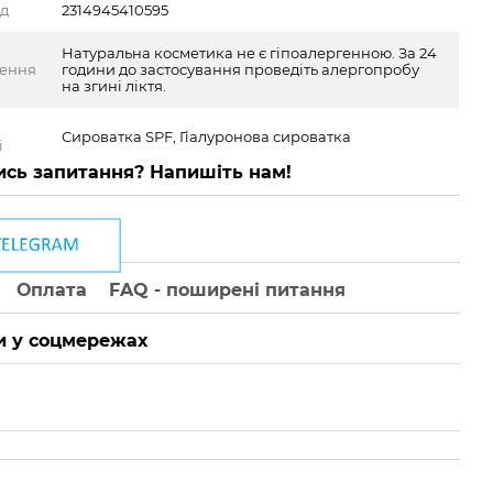
од
2314945410595
Натуральна косметика не є гіпоалергенною. За 24
ження
години до застосування проведіть алергопробу
на згині ліктя.
Сироватка SPF, Гіалуронова сироватка
і
сь запитання? Напишіть нам!
Оплата
FAQ - поширені питання
 у соцмережах