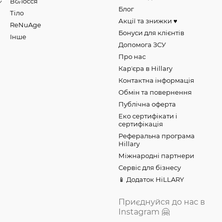
Волосся
Блог
Тіло
Акції та знижки ♥️
ReNuAge
Бонуси для клієнтів
Інше
Допомога ЗСУ
Про нас
Карʼєра в Hillary
Контактна інформація
Обмін та повернення
Публічна оферта
Еко сертифікати і
сертифікація
Реферальна програма
Hillary
Міжнародні партнери
Сервіс для бізнесу
📱 Додаток HiLLARY
Приєднуйся до нас в
Instagram 🤗